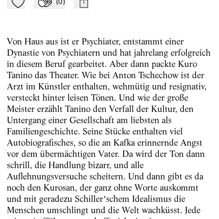
(
0
)
Zu Mein-TdZ hinzufügen
Applaudieren
mail
Von Haus aus ist er Psychiater, entstammt einer
Dynastie von Psychiatern und hat jahrelang erfolgreich
in diesem Beruf gearbeitet. Aber dann packte Kuro
Tanino das Theater. Wie bei Anton Tschechow ist der
Arzt im Künstler enthalten, wehmütig und resignativ,
versteckt hinter leisen Tönen. Und wie der große
Meister erzählt Tanino den Verfall der Kultur, den
Untergang einer Gesellschaft am liebsten als
Familiengeschichte. Seine Stücke enthalten viel
Autobiografisches, so die an Kafka erinnernde Angst
vor dem übermächtigen Vater. Da wird der Ton dann
schrill, die Handlung bizarr, und alle
Auflehnungsversuche scheitern. Und dann gibt es da
noch den Kurosan, der ganz ohne Worte auskommt
und mit geradezu Schillerʼschem Idealismus die
Menschen umschlingt und die Welt wachküsst. Jede