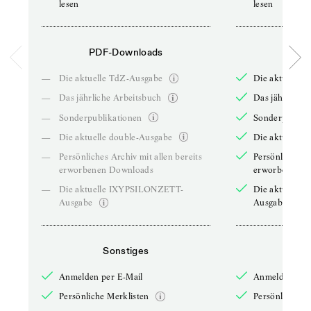
lesen
lesen
PDF-Downloads
PDF-
—
Die aktuelle TdZ-Ausgabe
Die aktuelle 
—
Das jährliche Arbeitsbuch
Das jährliche 
—
Sonderpublikationen
Sonderpublika
—
Die aktuelle double-Ausgabe
Die aktuelle 
—
Persönliches Archiv mit allen bereits
Persönliches A
erworbenen Downloads
erworbenen D
—
Die aktuelle IXYPSILONZETT-
Die aktuelle
Ausgabe
Ausgabe
Sonstiges
So
Anmelden per E-Mail
Anmelden per 
Persönliche Merklisten
Persönliche Me