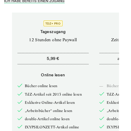
ICH HABE BEREITS EINEN ZUGANG
TDZ+ PRO
Tageszugang
Stand
12 Stunden ohne Paywall
Zeitschrif
ab
5,99 €
5,9
Online lesen
Onli
Bücher online lesen
—
Bücher online 
TdZ-Artikel seit 2013 online lesen
TdZ-Artikel se
Exklusive Online-Artikel lesen
Exklusive Onli
„Arbeitsbücher“ online lesen
„Arbeitsbücher
double-Artikel online lesen
double-Artikel
IXYPSILONZETT-Artikel online
IXYPSILONZET