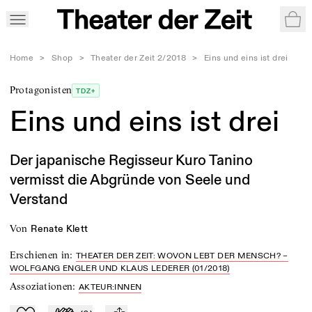
War
Home
>
Shop
>
Theater der Zeit 2/2018
>
Eins und eins ist drei
Protagonisten
TDZ+
Eins und eins ist drei
Der japanische Regisseur Kuro Tanino
vermisst die Abgründe von Seele und
Verstand
von
Renate Klett
Erschienen in
:
THEATER DER ZEIT: WOVON LEBT DER MENSCH? –
WOLFGANG ENGLER UND KLAUS LEDERER (01/2018)
Assoziationen
:
AKTEUR:INNEN