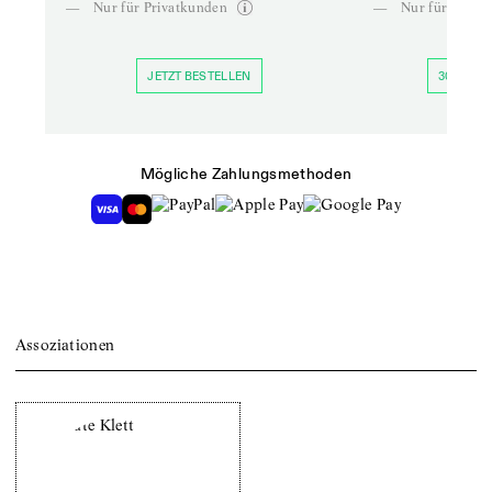
—
Nur für Privatkunden
—
Nur für Priva
JETZT BESTELLEN
30 TAGE 
Mögliche Zahlungsmethoden
Assoziationen