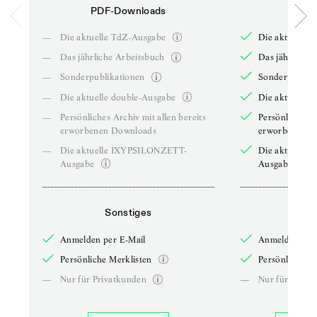
PDF-Downloads
PDF-
—
Die aktuelle TdZ-Ausgabe
Die aktuelle 
—
Das jährliche Arbeitsbuch
Das jährliche 
—
Sonderpublikationen
Sonderpublika
—
Die aktuelle double-Ausgabe
Die aktuelle 
—
Persönliches Archiv mit allen bereits
Persönliches A
erworbenen Downloads
erworbenen D
—
Die aktuelle IXYPSILONZETT-
Die aktuelle
Ausgabe
Ausgabe
Sonstiges
So
Anmelden per E-Mail
Anmelden per 
Persönliche Merklisten
Persönliche Me
—
Nur für Privatkunden
—
Nur für Priva