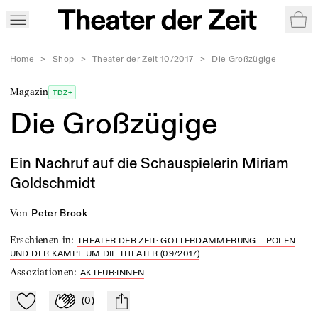
War
Home
>
Shop
>
Theater der Zeit 10/2017
>
Die Großzügige
Magazin
TDZ+
Die Großzügige
Ein Nachruf auf die Schauspielerin Miriam
Goldschmidt
von
Peter Brook
Erschienen in
:
THEATER DER ZEIT: GÖTTERDÄMMERUNG – POLEN
UND DER KAMPF UM DIE THEATER (09/2017)
Assoziationen
:
AKTEUR:INNEN
(
0
)
Zu Mein-TdZ hinzufügen
Applaudieren
mail