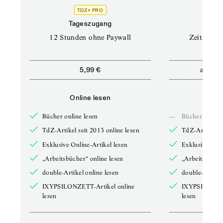
TDZ+ PRO
Tageszugang
Stand
12 Stunden ohne Paywall
Zeitschrif
ab
5,99 €
5,9
Online lesen
Onli
Bücher online lesen
—
Bücher online 
TdZ-Artikel seit 2013 online lesen
TdZ-Artikel se
Exklusive Online-Artikel lesen
Exklusive Onli
„Arbeitsbücher“ online lesen
„Arbeitsbücher
double-Artikel online lesen
double-Artikel
IXYPSILONZETT-Artikel online
IXYPSILONZET
lesen
lesen