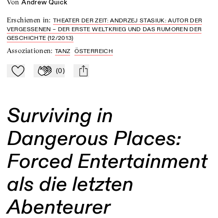
von
Andrew Quick
Erschienen in
:
THEATER DER ZEIT: ANDRZEJ STASIUK: AUTOR DER
VERGESSENEN – DER ERSTE WELTKRIEG UND DAS RUMOREN DER
GESCHICHTE (12/2013)
Assoziationen
:
TANZ
ÖSTERREICH
(
0
)
Zu Mein-TdZ hinzufügen
Applaudieren
mail
Surviving in
Dangerous Places:
Forced Entertainment
als die letzten
Abenteurer