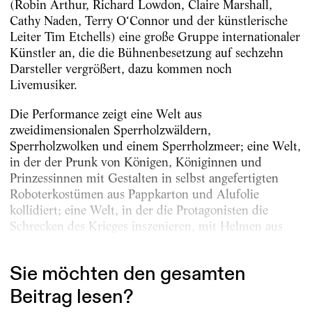
(Robin Arthur, Richard Lowdon, Claire Marshall,
Cathy Naden, Terry O‘Connor und der künstlerische
Leiter Tim Etchells) eine große Gruppe internationaler
Künstler an, die die Bühnenbesetzung auf sechzehn
Darsteller vergrößert, dazu kommen noch
Livemusiker.
Die Performance zeigt eine Welt aus
zweidimensionalen Sperrholzwäldern,
Sperrholzwolken und einem Sperrholzmeer; eine Welt,
in der der Prunk von Königen, Königinnen und
Prinzessinnen mit Gestalten in selbst angefertigten
Roboterkostümen aus Pappkarton und Alufolie
kollidiert; eine Welt, in der die Protagonisten die
Schrecken des Krieges inszenieren, mit Helmen aus
Küchensieben und Gewehren aus Mopps; eine...
Sie möchten den gesamten
Beitrag lesen?