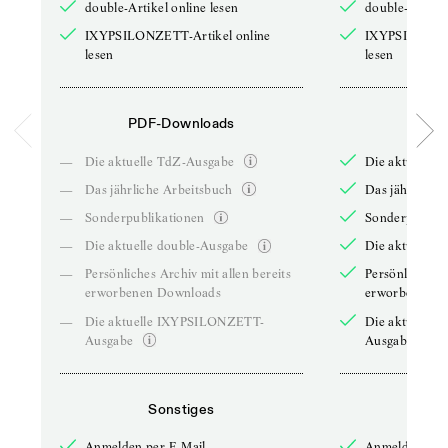
double-Artikel online lesen
double-Artikel
IXYPSILONZETT-Artikel online
IXYPSILONZET
lesen
lesen
PDF-Downloads
PDF-
—
Die aktuelle TdZ-Ausgabe
Die aktuelle 
—
Das jährliche Arbeitsbuch
Das jährliche 
—
Sonderpublikationen
Sonderpublika
—
Die aktuelle double-Ausgabe
Die aktuelle 
—
Persönliches Archiv mit allen bereits
Persönliches A
erworbenen Downloads
erworbenen D
—
Die aktuelle IXYPSILONZETT-
Die aktuelle
Ausgabe
Ausgabe
Sonstiges
So
Anmelden per E-Mail
Anmelden per 