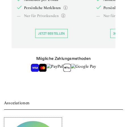
Persönliche Merklisten
Persönliche Me
—
Nur für Privatkunden
—
Nur für Priva
JETZT BESTELLEN
30 TAGE 
Mögliche Zahlungsmethoden
Assoziationen