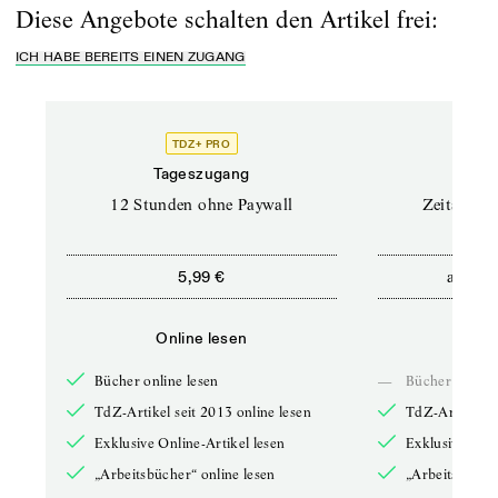
Diese Angebote schalten den Artikel frei:
ICH HABE BEREITS EINEN ZUGANG
TDZ+ PRO
Tageszugang
Stand
12 Stunden ohne Paywall
Zeitschrif
ab
5,99 €
5,9
Online lesen
Onli
Bücher online lesen
—
Bücher online 
TdZ-Artikel seit 2013 online lesen
TdZ-Artikel se
Exklusive Online-Artikel lesen
Exklusive Onli
„Arbeitsbücher“ online lesen
„Arbeitsbücher