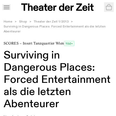
War
Home
>
Shop
>
Theater der Zeit 1/2013
>
Surviving in Dangerous Places: Forced Entertainment als die letzten
Abenteurer
SCORES – Insert Tanzquartier Wien
TDZ+
Surviving in
Dangerous Places:
Forced Entertainment
als die letzten
Abenteurer