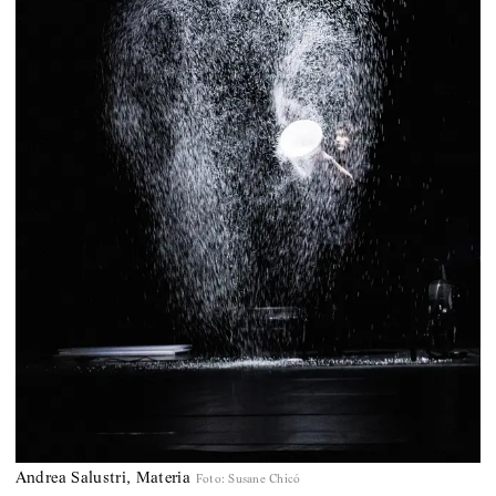
Andrea Salustri, Materia
Foto
:
Susane Chicó