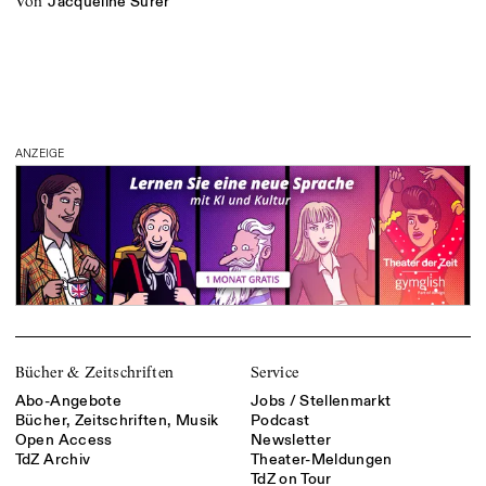
von
Jacqueline Surer
ANZEIGE
Bücher & Zeitschriften
Service
Abo-Angebote
Jobs / Stellenmarkt
Bücher, Zeitschriften, Musik
Podcast
Open Access
Newsletter
TdZ Archiv
Theater-Meldungen
TdZ on Tour