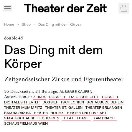
War
Home
>
Shop
>
Das Ding mit dem Körper
double 49
Das Ding mit dem
Körper
Zeitgenössischer Zirkus und Figurentheater
56 Druckseiten
,
21 Beiträge
,
AUSGABE KAUFEN
Assoziationen
:
ZIRKUS
DOSSIER: TDZ-GESCHICHTE
DOSSIER:
DIGITALES THEATER
DOSSIER: TSCHECHIEN
SCHAUBUDE BERLIN
THEATER MUMMPITZ
THEATER ST. GALLEN
THEATER ERLANGEN
RAMBAZAMBA THEATER
HOCHX THEATER UND LIVE ART
STAATSSCHAUSPIEL DRESDEN
THEATER BASEL
KAMPNAGEL
SCHAUSPIELHAUS WIEN