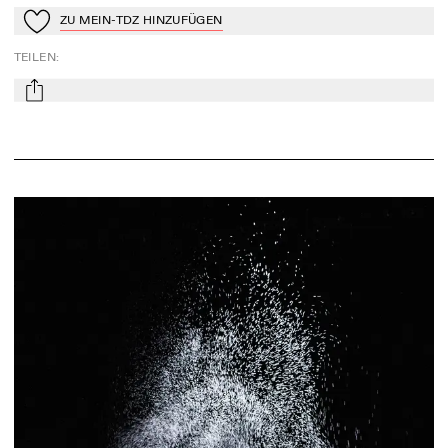
ZU MEIN-TDZ HINZUFÜGEN
Zu Mein-TdZ hinzufügen
TEILEN
:
mail