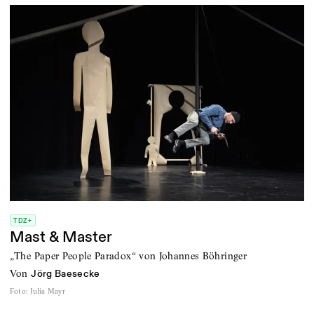
TDZ+
Mast & Master
„The Paper People Paradox“ von Johannes Böhringer
von
Jörg Baesecke
Foto
:
Julia Mayr