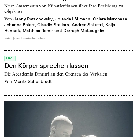
Neun Statements von Künstler*innen über ihre Beziehung zu
Objekten
von
,
,
,
Jenny Patschovsky
Jolanda Löllmann
Chiara Marchese
,
,
,
Johanna Ehlert
Claudio Stellato
Andrea Salustri
Kolja
,
und
Huneck
Matthias Romir
Darragh McLoughlin
Foto
:
Jona Harnischmacher
TDZ+
Den Körper sprechen lassen
Die Accademia Dimitri an den Grenzen des Verbalen
von
Moritz Schönbrodt