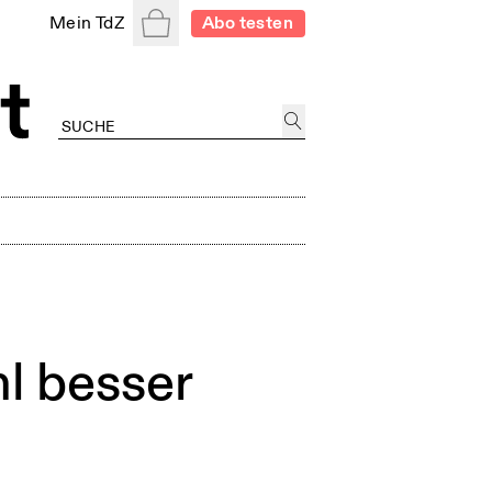
Warenkorb
Mein TdZ
Abo testen
l besser