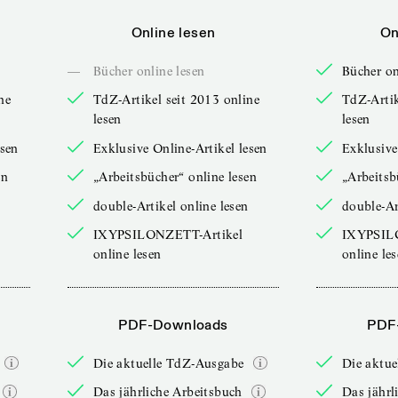
Online lesen
On
—
Bücher online lesen
Bücher on
ne
TdZ-Artikel seit 2013 online
TdZ-Artik
lesen
lesen
esen
Exklusive Online-Artikel lesen
Exklusive
en
„Arbeitsbücher“ online lesen
„Arbeitsb
double-Artikel online lesen
double-Ar
IXYPSILONZETT-Artikel
IXYPSIL
online lesen
online le
PDF-Downloads
PDF
Die aktuelle TdZ-Ausgabe
Die aktu
Das jährliche Arbeitsbuch
Das jährl