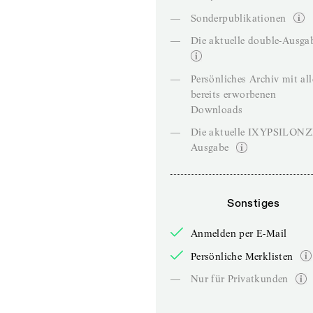
—
Sonderpublikationen
—
Die aktuelle double-Ausga
—
Persönliches Archiv mit al
bereits erworbenen
Downloads
—
Die aktuelle IXYPSILON
Ausgabe
Sonstiges
Anmelden per E-Mail
Persönliche Merklisten
—
Nur für Privatkunden