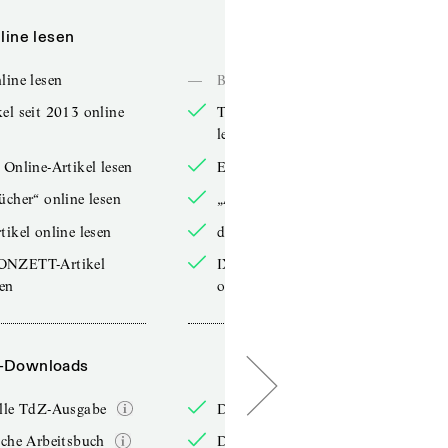
line lesen
Online lesen
line lesen
—
Bücher online lesen
el seit 2013 online
TdZ-Artikel seit 2013 online
lesen
 Online-Artikel lesen
Exklusive Online-Artikel lesen
ücher“ online lesen
„Arbeitsbücher“ online lesen
tikel online lesen
double-Artikel online lesen
ONZETT-Artikel
IXYPSILONZETT-Artikel
sen
online lesen
-Downloads
PDF-Downloads
elle TdZ-Ausgabe
Die aktuelle TdZ-Ausgabe
iche Arbeitsbuch
Das jährliche Arbeitsbuch