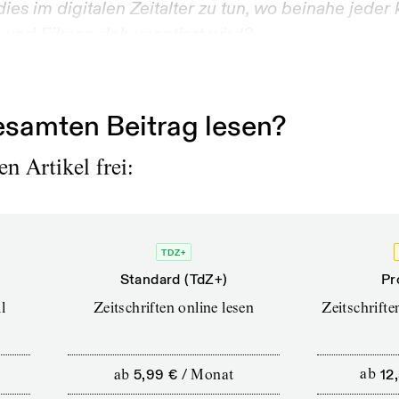
dies im digitalen Zeitalter zu tun, wo beinahe jeder 
s und Filmen dokumentiert wird?
t sure about that! Die erste Inszenierung,...
samten Beitrag lesen?
n Artikel frei:
TDZ+
Standard (TdZ+)
Pr
l
Zeitschriften online lesen
Zeitschrift
ab
5,99 €
/
Monat
ab
12