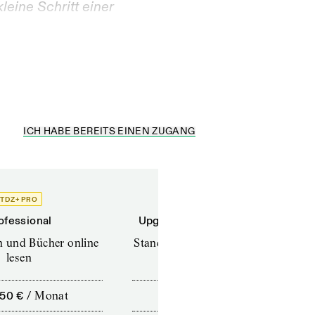
kleine Schritt einer
ICH HABE BEREITS EINEN ZUGANG
TDZ+ PRO
TDZ+
ofessional
Upgrade für Printabonnenten
en und Bücher online
Standard (TdZ+) – Zeitschriften
lesen
online lesen
,50 €
/
Monat
10,00 €
/
12 Monate