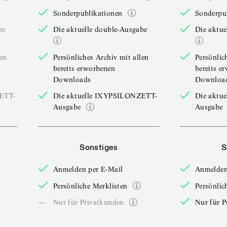
Sonderpublikationen
Sonderpu
be
Die aktuelle double-Ausgabe
Die aktue
len
Persönliches Archiv mit allen
Persönlic
bereits erworbenen
bereits e
Downloads
Downloa
ZETT-
Die aktuelle IXYPSILONZETT-
Die aktu
Ausgabe
Ausgabe
Sonstiges
S
Anmelden per E-Mail
Anmelden
Persönliche Merklisten
Persönlic
—
Nur für Privatkunden
Nur für P