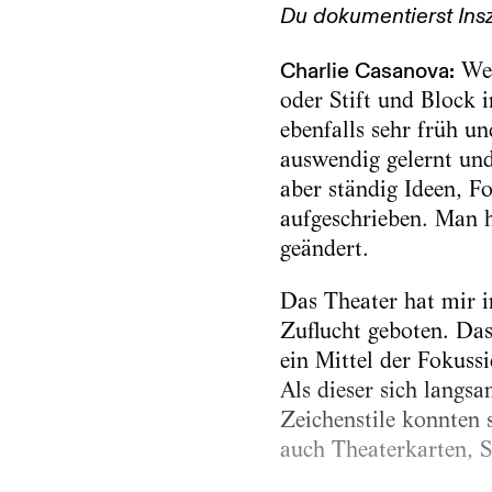
Du dokumentierst Ins
Charlie Casanova:
Wen
oder Stift und Block 
ebenfalls sehr früh u
auswendig gelernt und
aber ständig Ideen, F
aufgeschrieben. Man h
geändert.
Das Theater hat mir in
Zuflucht geboten. Da
ein ­Mittel der Fokus
Als dieser sich langs
Zeichenstile konnten s
auch Theaterkarten, S