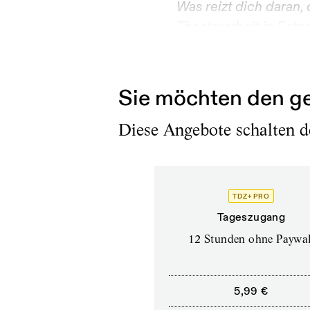
Was reizt dich daran, 
Theaterarbeit in Foto
CC:
Ist das so? I’m no
Sie möchten den ge
Diese Angebote schalten de
TDZ+ PRO
Tageszugang
12 Stunden ohne Paywal
5,99 €