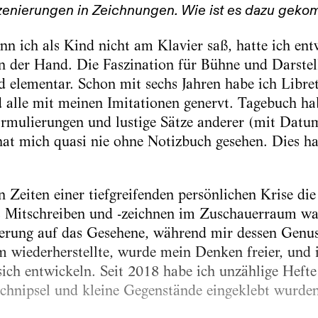
zenierungen in Zeichnungen. Wie ist es dazu gek
n ich als Kind nicht am Klavier saß, hatte ich e
in der Hand. Die Faszination für Bühne und Darste
nd elementar. Schon mit sechs Jahren habe ich Libre
 alle mit meinen Imitationen genervt. Tagebuch hab
ormulierungen und lustige Sätze anderer (mit Datu
at mich quasi nie ohne Notizbuch gesehen. Dies hat
 Zeiten einer tiefgreifenden persönlichen Krise die
s Mitschreiben und -zeichnen im Zuschauerraum w
sierung auf das Gesehene, während mir dessen Genus
am wiederherstellte, wurde mein Denken freier, und 
ich entwickeln. Seit 2018 habe ich unzählige Hefte 
chnipsel und kleine Gegenstände eingeklebt wurden