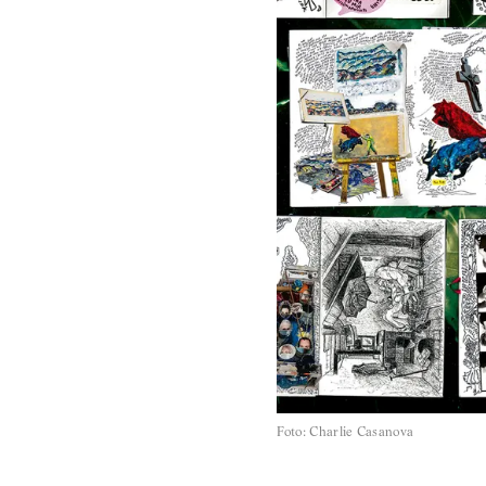
Foto
:
Charlie Casanova