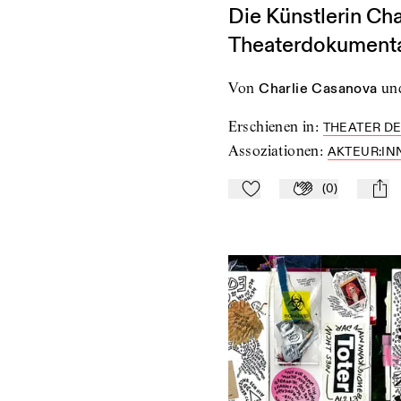
Die Künstlerin Cha
Theaterdokument
von
Charlie Casanova
un
Erschienen in
:
THEATER DE
Assoziationen
:
AKTEUR:IN
(
0
)
Zu Mein-TdZ hinzufügen
Applaudieren
mail