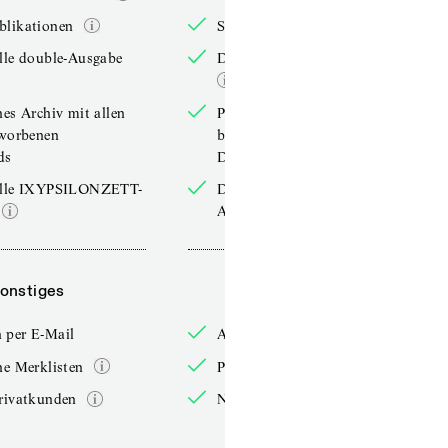
blikationen
Sonderpublikationen
lle double-Ausgabe
Die aktuelle double-Ausgabe
hes Archiv mit allen
Persönliches Archiv mit allen
rworbenen
bereits erworbenen
ds
Downloads
elle IXYPSILONZETT-
Die aktuelle IXYPSILONZETT-
Ausgabe
onstiges
Sonstiges
 per E-Mail
Anmelden per E-Mail
he Merklisten
Persönliche Merklisten
rivatkunden
Nur für Privatkunden