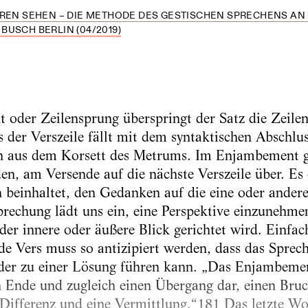
HREN SEHEN – DIE METHODE DES GESTISCHEN SPRECHENS AN
USCH BERLIN (04/2019)
oder Zeilensprung überspringt der Satz die Zeilen
 der Verszeile fällt mit dem syntaktischen Abschl
ch aus dem Korsett des Metrums. Im Enjambement g
en, am Versende auf die nächste Verszeile über. Es 
n beinhaltet, den Gedanken auf die eine oder ander
brechung lädt uns ein, eine Perspektive einzunehme
der innere oder äußere Blick gerichtet wird. Einfac
de Vers muss so antizipiert werden, dass das Sprech
r zu einer Lösung führen kann. „Das Enjambement
ein Ende und zugleich einen Übergang dar, einen Bru
ifferenz und eine Vermittlung.“
181
Das letzte Wor