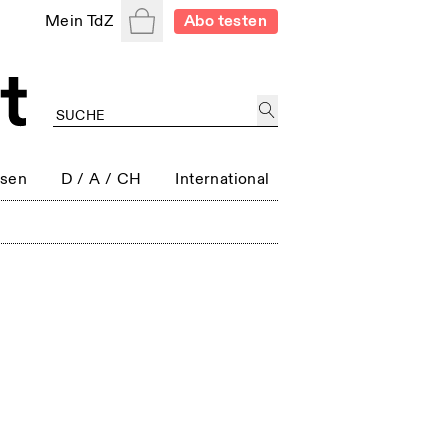
Warenkorb
Mein TdZ
Abo testen
ssen
D / A / CH
International