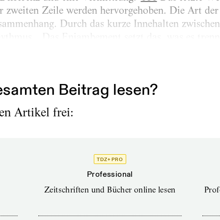
r zweiten Zeile werden hervorgehoben. Die Art der
sammenhang. Durch das kurze Innehalten zwischen 
ythmus. „Das Enjambement setzt das, was es trenn
n und als Teile. Dadurch können die Formulierungen
samten Beitrag lesen?
n Artikel frei:
TDZ+ PRO
Professional
Zeitschriften und Bücher online lesen
Prof