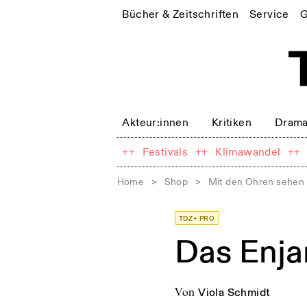
Bücher & Zeitschriften
Service
G
Akteur:innen
Kritiken
Drama
++
Festivals
++
Klimawandel
++
Home
>
Shop
>
Mit den Ohren sehen
TDZ+ PRO
Das Enj
von
Viola Schmidt