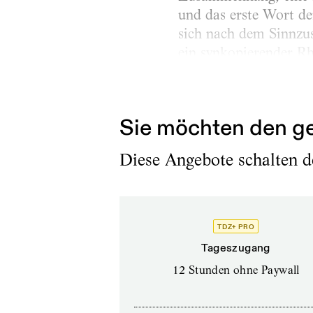
und das erste Wort de
sich nach dem Sinnzu
ein synkopierender Rh
zugleich als Einheite
zwei...
Sie möchten den ge
Diese Angebote schalten de
TDZ+ PRO
Tageszugang
12 Stunden ohne Paywall