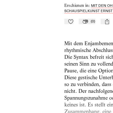
Erschienen in
:
MIT DEN O
SCHAUSPIELKUNST ERNST B
(
0
)
Zu Mein-TdZ hinzufügen
Applaudieren
mail
Mit dem Enjambement 
rhythmische Abschluss
Die Syntax befreit si
seinen Sinn zu vollend
Pause, die eine Optio
Diese gestische Unter
so zu verbinden, dass 
nicht. Der nachfolgen
Spannungszunahme ode
keines ist. Es stellt 
Zusammenhang, eine D