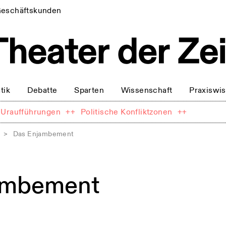
eschäftskunden
tik
Debatte
Sparten
Wissenschaft
Praxiswi
Uraufführungen
++
Politische Konfliktzonen
++
>
Das Enjambement
ambement