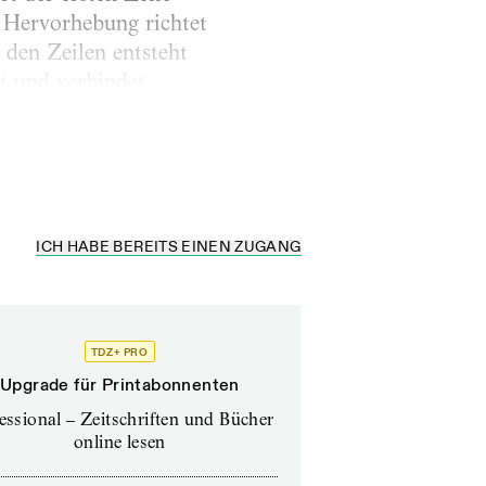
 Hervorhebung richtet
den Zeilen entsteht
t und verbindet,
 in diesen Zeilen nach
ICH HABE BEREITS EINEN ZUGANG
TDZ+ PRO
Upgrade für Printabonnenten
essional – Zeitschriften und Bücher
online lesen