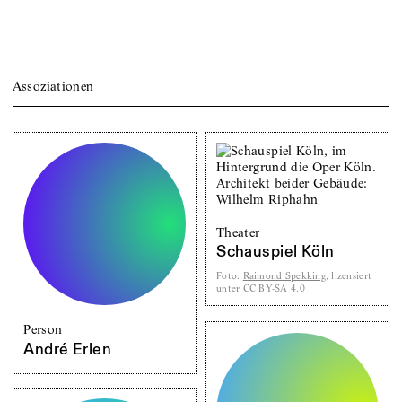
Assoziationen
Theater
Schauspiel Köln
Foto
:
Raimond Spekking
, lizensiert
unter
CC BY-SA 4.0
Person
André Erlen