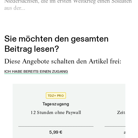
Niedersachsen, die im ersten Weltkrieg einen Soldaten
aus der...
Erschienen am
5.12.2022
Sie möchten den gesamten
Beitrag lesen?
Diese Angebote schalten den Artikel frei:
ICH HABE BEREITS EINEN ZUGANG
TDZ+ PRO
Tageszugang
Stand
12 Stunden ohne Paywall
Zeitschrif
ab
5,99 €
5,9