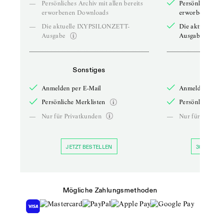
—
Persönliches Archiv mit allen bereits
Persönliches A
erworbenen Downloads
erworbenen D
—
Die aktuelle IXYPSILONZETT-
Die aktuelle
Ausgabe
Ausgabe
Sonstiges
So
Anmelden per E-Mail
Anmelden per 
Persönliche Merklisten
Persönliche Me
—
Nur für Privatkunden
—
Nur für Priva
JETZT BESTELLEN
30 TAGE 
Mögliche Zahlungsmethoden