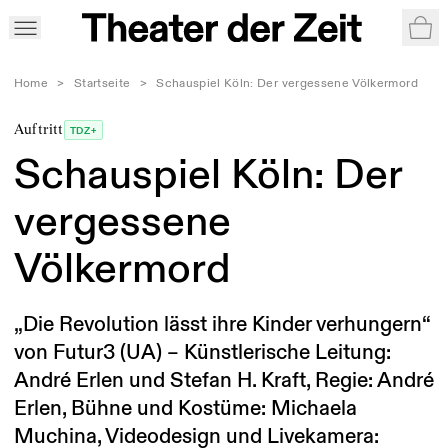
War
Home
>
Startseite
>
Schauspiel Köln: Der vergessene Völkermord
Auftritt
TDZ+
Schauspiel Köln: Der
vergessene
Völkermord
„Die Revolution lässt ihre Kinder verhungern“
von Futur3 (UA) – Künstlerische Leitung:
André Erlen und Stefan H. Kraft, Regie: André
Erlen, Bühne und Kostüme: Michaela
Muchina, Videodesign und Livekamera: