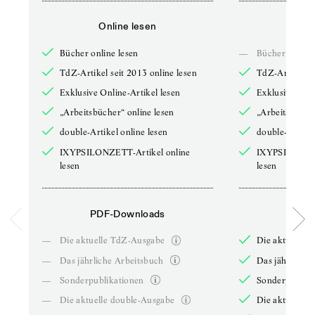
Online lesen
Onli
Bücher online lesen
—
Bücher online 
TdZ-Artikel seit 2013 online lesen
TdZ-Artikel se
Exklusive Online-Artikel lesen
Exklusive Onli
„Arbeitsbücher“ online lesen
„Arbeitsbücher
double-Artikel online lesen
double-Artikel
IXYPSILONZETT-Artikel online
IXYPSILONZET
lesen
lesen
PDF-Downloads
PDF-
—
Die aktuelle TdZ-Ausgabe
Die aktuelle 
—
Das jährliche Arbeitsbuch
Das jährliche 
—
Sonderpublikationen
Sonderpublika
—
Die aktuelle double-Ausgabe
Die aktuelle 