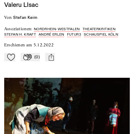
Valeru LIsac
von
Stefan Keim
Assoziationen
:
NORDRHEIN-WESTFALEN
THEATERKRITIKEN
STEFAN H. KRAFT
ANDRÉ ERLEN
FUTUR3
SCHAUSPIEL KÖLN
Erschienen am
5.12.2022
(
0
)
Zu Mein-TdZ hinzufügen
Applaudieren
mail