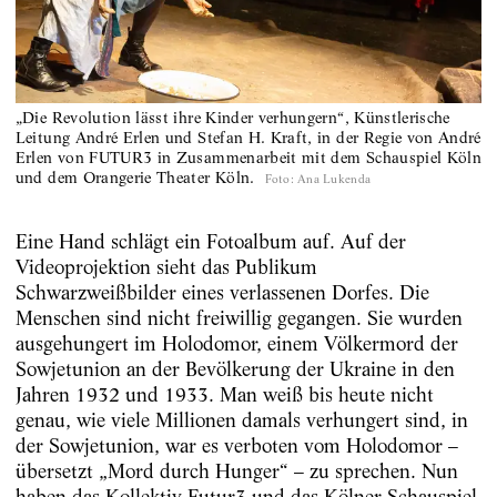
„Die Revolution lässt ihre Kinder verhungern“, Künstlerische
Leitung André Erlen und Stefan H. Kraft, in der Regie von André
Erlen von FUTUR3 in Zusammenarbeit mit dem Schauspiel Köln
und dem Orangerie Theater Köln.
Foto
:
Ana Lukenda
Eine Hand schlägt ein Fotoalbum auf. Auf der
Videoprojektion sieht das Publikum
Schwarzweißbilder eines verlassenen Dorfes. Die
Menschen sind nicht freiwillig gegangen. Sie wurden
ausgehungert im Holodomor, einem Völkermord der
Sowjetunion an der Bevölkerung der Ukraine in den
Jahren 1932 und 1933. Man weiß bis heute nicht
genau, wie viele Millionen damals verhungert sind, in
der Sowjetunion, war es verboten vom Holodomor –
übersetzt „Mord durch Hunger“ – zu sprechen. Nun
haben das Kollektiv Futur3 und das Kölner Schauspiel