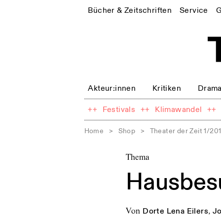
Bücher & Zeitschriften
Service
G
Akteur:innen
Kritiken
Drama
++
Festivals
++
Klimawandel
++
Home
>
Shop
>
Theater der Zeit 1/20
Thema
Hausbesu
von
Dorte Lena Eilers
,
J