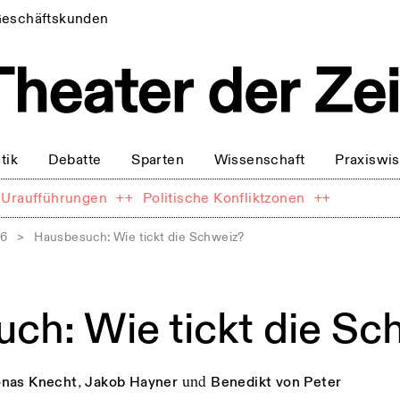
eschäftskunden
tik
Debatte
Sparten
Wissenschaft
Praxiswi
Uraufführungen
++
Politische Konfliktzonen
++
16
>
Hausbesuch: Wie tickt die Schweiz?
ch: Wie tickt die Sc
onas Knecht
,
Jakob Hayner
und
Benedikt von Peter