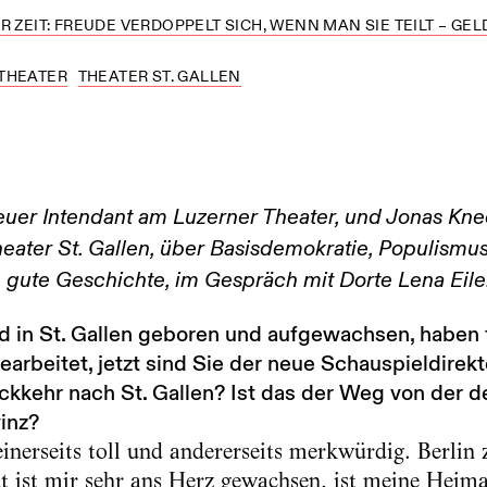
R ZEIT: FREUDE VERDOPPELT SICH, WENN MAN SIE TEILT – GEL
THEATER
THEATER ST. GALLEN
euer Intendant am Luzerner Theater, und Jonas Kne
ater St. Gallen, über Basisdemokratie, Populismus
ne gute Geschichte, im Gespräch mit Dorte Lena Eil
d in St. Gallen geboren und aufgewachsen, haben f
earbeitet, jetzt sind Sie der neue Schauspieldirek
ückkehr nach St. Gallen? Ist das der Weg von der
inz?
einerseits toll und andererseits merkwürdig. Berlin z
dt ist mir sehr ans Herz gewachsen, ist meine Heim