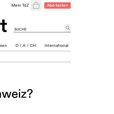
Warenkorb
Mein TdZ
Abo testen
ssen
D / A / CH
International
hweiz?