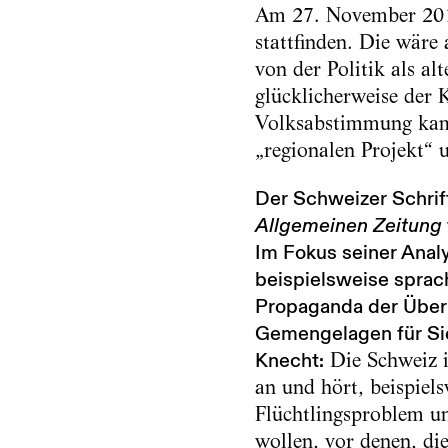
Am 27. November 2016
stattfinden. Die wäre
von der Politik als al
glücklicherweise der 
Volksabstimmung kam.
„regionalen Projekt“ 
Der Schweizer Schrift
Allgemeinen Zeitung
Im Fokus seiner Anal
beispielsweise sprach
Propaganda der Überh
Gemengelagen für Sie
Knecht:
Die Schweiz i
an und hört, beispiel
Flüchtlingsproblem u
wollen, vor denen, di