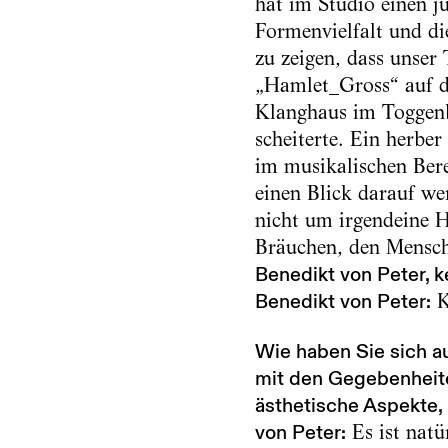
hat im Studio einen j
Formenvielfalt und di
zu zeigen, dass unser 
„Hamlet_Gross“ auf d
Klanghaus im Toggenb
scheiterte. Ein herbe
im musikalischen Bere
einen Blick darauf we
nicht um irgendeine H
Bräuchen, den Mensche
Benedikt von Peter, 
Benedikt von Peter:
K
Wie haben Sie sich au
mit den Gegebenheiten
ästhetische Aspekte,
von Peter:
Es ist natü