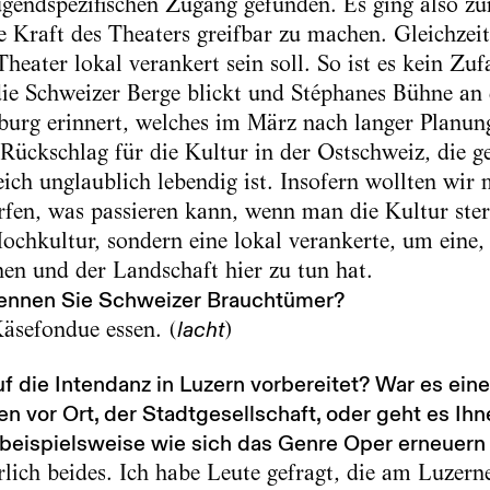
ugendspezifischen Zugang gefunden. Es ging also z
e Kraft des Theaters greifbar zu machen. Gleichzeit
Theater lokal verankert sein soll. So ist es kein Zuf
ie Schweizer Berge blickt und Stéphanes Bühne an 
urg erinnert, welches im März nach langer Planun
r Rückschlag für die Kultur in der Ostschweiz, die
ich unglaublich lebendig ist. Insofern wollten wir
rfen, was passieren kann, wenn man die Kultur ster
ochkultur, sondern eine lokal verankerte, um eine, 
n und der Landschaft hier zu tun hat.
kennen Sie Schweizer Brauchtümer?
äsefondue essen. (
)
lacht
f die Intendanz in Luzern vorbereitet? War es ei
 vor Ort, der Stadtgesellschaft, oder geht es Ihn
 beispielsweise wie sich das Genre Oper erneuern 
rlich beides. Ich habe Leute gefragt, die am Luzern