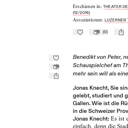
Erschienen in
:
THEATER DE
(12/2016)
Assoziationen
:
LUZERNER 
(
0
)
Zu Mein-TdZ hinzufügen
Applaudieren
mail
Benedikt von Peter, n
Zu Mein-TdZ hinzufügen
Schauspielchef am The
Applaudieren
mehr sein will als ei
mail
Jonas Knecht, Sie sin
gelebt, studiert und g
Gallen. Wie ist die R
in die Schweizer Prov
Jonas Knecht:
Es ist 
einfach, denn die Sta