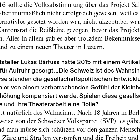
 sollte die Volksabstimmung über das Projekt Sa
 aber mutmaßlich nicht erfolgreich gewesen, weil es
ternativlos gesetzt worden war, nicht akzeptabel wa
Kantonsrat die Reißleine gezogen, bevor das Projekt
 Alles in allem gab es aber trotzdem Bekenntnisse
und zu einem neuen Theater in Luzern.
steller Lukas Bärfuss hatte 2015 mit einem Artikel
für Aufruhr gesorgt. „Die Schweiz ist des Wahnsinns
yse standen die gesellschaftspolitischen Entwick
 er von einem vorherrschenden Gefühl der Kleinhe
öhung kompensiert werde. Spielen diese gesellsc
 und Ihre Theaterarbeit eine Rolle?
st natürlich des Wahnsinns. Nach 18 Jahren in Be
sweise von der Schweizer Volkspartei (SVP), es gäbe
nd man müsse sich schützen vor den ganzen Mensche
e Züge und Straßen verstopfen und die Freiheit und 