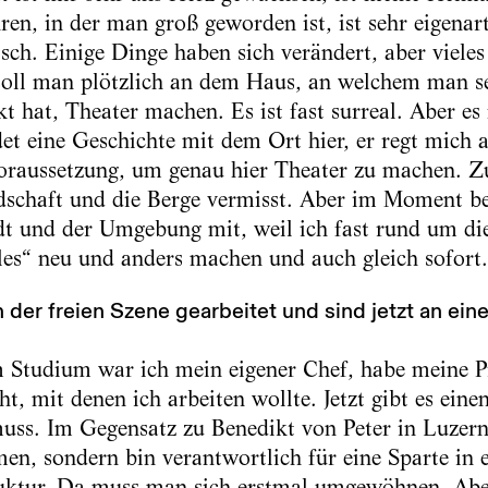
en, in der man groß geworden ist, ist sehr eigenart
ch. Einige Dinge haben sich verändert, aber vieles
soll man plötzlich an dem Haus, an welchem man se
t hat, Theater machen. Es ist fast surreal. Aber es f
et eine Geschichte mit dem Ort hier, er regt mich 
Voraussetzung, um genau hier Theater zu machen. Z
dschaft und die Berge vermisst. Aber im Moment 
adt und der Umgebung mit, weil ich fast rund um d
lles“ neu und anders machen und auch gleich sofort.
n der freien Szene gearbeitet und sind jetzt an ei
 Studium war ich mein eigener Chef, habe meine P
t, mit denen ich arbeiten wollte. Jetzt gibt es eine
uss. Im Gegensatz zu Benedikt von Peter in Luzern
n, sondern bin verantwortlich für eine Sparte in 
uktur. Da muss man sich erstmal umgewöhnen. Aber 