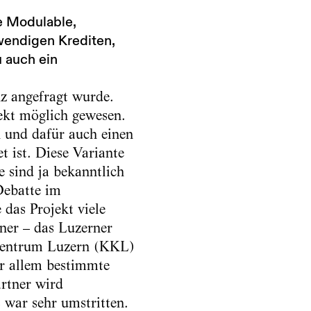
le Modulable,
wendigen Krediten,
u auch ein
z angefragt wurde.
ekt möglich gewesen.
n und dafür auch einen
t ist. Diese Variante
e sind ja bekanntlich
 Debatte im
das Projekt viele
tner – das Luzerner
szentrum Luzern (KKL)
or allem bestimmte
rtner wird
 war sehr umstritten.