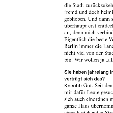
die Stadt zurückzukehr
fremd und doch heimis
geblieben. Und dann 
überhaupt erst entdeck
an, denn mich verbind
Eigentlich die beste 
Berlin immer die Lan
nicht viel von der St
bin. Wir wollen ja „a
Sie haben jahrelang i
verträgt sich das?
Knecht:
Gut. Seit dem
mir dafür Leute gesuch
sich auch einordnen m
ganze Haus übernomme
einer bestehenden Str