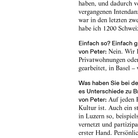
haben, und dadurch ve
vergangenen Intendanz
war in den letzten zw
habe ich 1200 Schwei
Einfach so? Einfach g
von Peter:
Nein. Wir h
Privatwohnungen oder 
gearbeitet, in Basel –
Was haben Sie bei de
es Unterschiede zu B
von Peter:
Auf jeden F
Kultur ist. Auch ein s
in Luzern so, beispiel
vernetzt und partizip
erster Hand. Persönlic