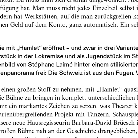
fügung hat. Man muss nicht jedes Einzelteil selbs
ndern hat Werkstätten, auf die man zurückgreifen 
chen Geld auf dem Konto, ganz automatisch. Ein se
ie mit „Hamlet“ eröffnet – und zwar in drei Variant
zstück in der Lokremise und als Jugendstück im St
bild von Stéphane Laimé hinter einem stilisierte
penpanorama frei: Die Schweiz ist aus den Fugen.
 einen großen Stoff zu nehmen, mit „Hamlet“ quasi
ie Bühne zu bringen in komplett unterschiedlichen 
t ein markantes Zeichen zu setzen, was Theater ka
artenübergreifenden Projekt mit Tänzern, Schauspi
nsere neue Hausregisseurin Barbara-David Brüesch i
großen Bühne nah an der Geschichte drangeblieben,