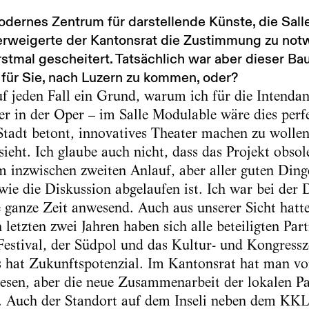
modernes Zentrum für darstellende Künste, die Sal
verweigerte der Kantonsrat die Zustimmung zu not
rstmal gescheitert. Tatsächlich war aber dieser Ba
für Sie, nach Luzern zu kommen, oder?
 jeden Fall ein Grund, warum ich für die Intendan
r in der Oper – im Salle Modulable wäre dies perf
 Stadt betont, innovatives Theater machen zu wolle
eht. Ich glaube auch nicht, dass das Projekt obsole
im inzwischen zweiten Anlauf, aber aller guten Ding
 wie die Diskussion abgelaufen ist. Ich war bei der
ganze Zeit anwesend. Auch aus unserer Sicht hatte 
letzten zwei Jahren haben sich alle beteiligten Par
 Festival, der Südpol und das Kultur- und Kongres
s hat Zukunftspotenzial. Im Kantonsrat hat man v
esen, aber die neue Zusammenarbeit der lokalen Pa
. Auch der Standort auf dem Inseli neben dem KKL