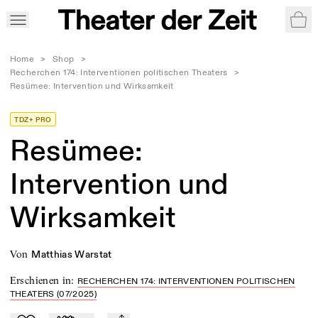
War
Home
>
Shop
>
Recherchen 174: Interventionen politischen Theaters
>
Resümee: Intervention und Wirksamkeit
TDZ+ PRO
Resümee:
Intervention und
Wirksamkeit
von
Matthias Warstat
Erschienen in
:
RECHERCHEN 174: INTERVENTIONEN POLITISCHEN
THEATERS (07/2025)