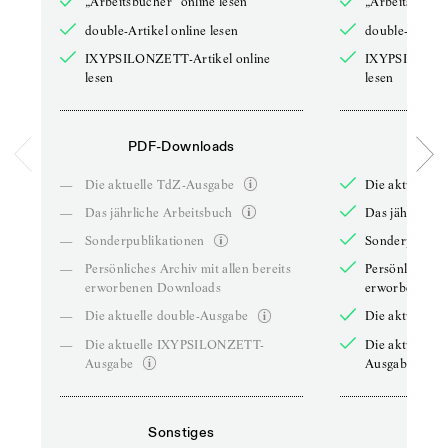
„Arbeitsbücher“ online lesen
„Arbeitsbücher
double-Artikel online lesen
double-Artikel
IXYPSILONZETT-Artikel online
IXYPSILONZET
lesen
lesen
PDF-Downloads
PDF-
—
Die aktuelle TdZ-Ausgabe
Die aktuelle 
—
Das jährliche Arbeitsbuch
Das jährliche 
—
Sonderpublikationen
Sonderpublika
—
Persönliches Archiv mit allen bereits
Persönliches A
erworbenen Downloads
erworbenen D
—
Die aktuelle double-Ausgabe
Die aktuelle 
—
Die aktuelle IXYPSILONZETT-
Die aktuelle
Ausgabe
Ausgabe
Sonstiges
So