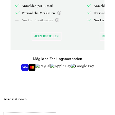
Anmelden per E-Mail
Anmelden per 
Persönliche Merklisten
Persönliche Me
—
Nur für Privatkunden
Nur für Priva
JETZT BESTELLEN
30 TAGE 
Mögliche Zahlungsmethoden
Assoziationen