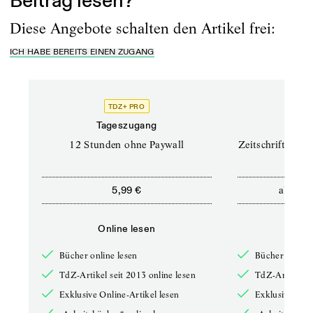
Beitrag lesen?
Diese Angebote schalten den Artikel frei:
ICH HABE BEREITS EINEN ZUGANG
TDZ+ PRO
TD
Tageszugang
Prof
12 Stunden ohne Paywall
Zeitschriften un
ab
5,99 €
12,5
Online lesen
Onli
Bücher online lesen
Bücher online 
TdZ-Artikel seit 2013 online lesen
TdZ-Artikel se
Exklusive Online-Artikel lesen
Exklusive Onli