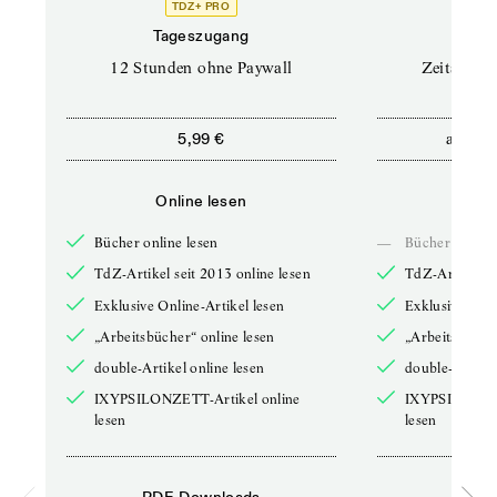
TDZ+ PRO
Tageszugang
Stand
12 Stunden ohne Paywall
Zeitschrif
ab
5,99 €
5,9
Online lesen
Onli
Bücher online lesen
—
Bücher online 
TdZ-Artikel seit 2013 online lesen
TdZ-Artikel se
Exklusive Online-Artikel lesen
Exklusive Onli
„Arbeitsbücher“ online lesen
„Arbeitsbücher
double-Artikel online lesen
double-Artikel
IXYPSILONZETT-Artikel online
IXYPSILONZET
lesen
lesen