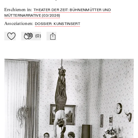
Erschienen in
:
THEATER DER ZEIT: BÜHNENMÜTTER UND
MÜTTERNARRATIVE (03/2026)
Assoziationen
:
DOSSIER: KUNSTINSERT
(
0
)
Zu Mein-TdZ hinzufügen
Applaudieren
mail