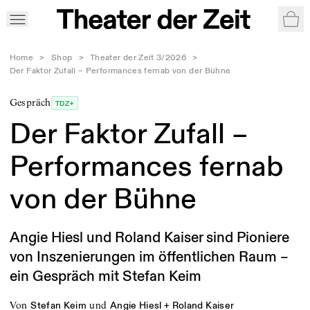
War
Home
>
Shop
>
Theater der Zeit 3/2026
>
Der Faktor Zufall – Performances fernab von der Bühne
Gespräch
TDZ+
Der Faktor Zufall –
Performances fernab
von der Bühne
Angie Hiesl und Roland Kaiser sind Pioniere
von Inszenierungen im öffentlichen Raum –
ein Gespräch mit Stefan Keim
von
und
Stefan Keim
Angie Hiesl + Roland Kaiser