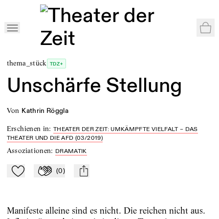
War
Home
>
Shop
>
Theater der Zeit 4/2019
>
Unschärfe Stellung
thema_stück
TDZ+
Unschärfe Stellung
von
Kathrin Röggla
Erschienen in
:
THEATER DER ZEIT: UMKÄMPFTE VIELFALT – DAS
THEATER UND DIE AFD (03/2019)
Assoziationen
:
DRAMATIK
(
0
)
Zu Mein-TdZ hinzufügen
Applaudieren
mail
Manifeste alleine sind es nicht. Die reichen nicht aus.