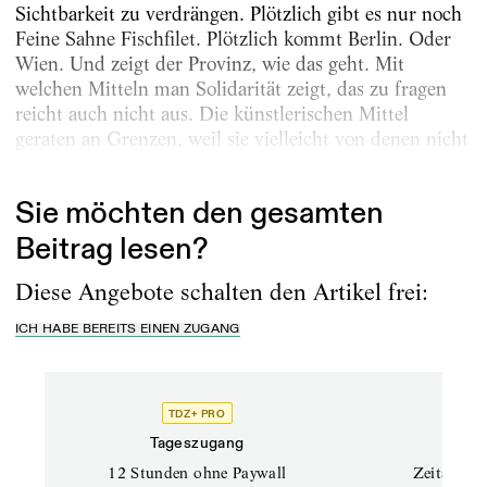
Sichtbarkeit zu verdrängen. Plötzlich gibt es nur noch
Feine Sahne Fischfilet. Plötzlich kommt Berlin. Oder
Wien. Und zeigt der Provinz, wie das geht. Mit
welchen Mitteln man Solidarität zeigt, das zu fragen
reicht auch nicht aus. Die künstlerischen Mittel
geraten an Grenzen, weil sie vielleicht von denen nicht
wahrgenommen werden,...
Sie möchten den gesamten
Beitrag lesen?
Diese Angebote schalten den Artikel frei:
ICH HABE BEREITS EINEN ZUGANG
TDZ+ PRO
Tageszugang
Stand
12 Stunden ohne Paywall
Zeitschrif