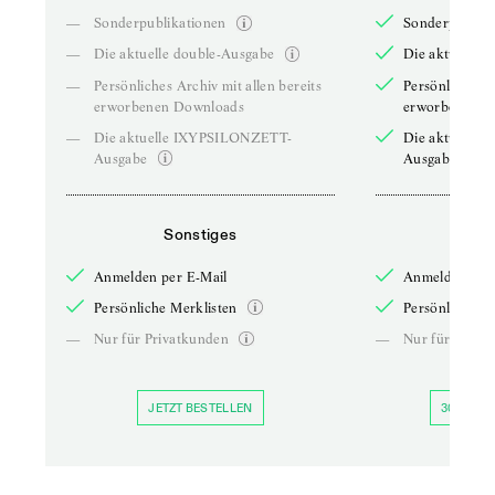
—
Sonderpublikationen
Sonderpublika
—
Die aktuelle double-Ausgabe
Die aktuelle 
—
Persönliches Archiv mit allen bereits
Persönliches A
erworbenen Downloads
erworbenen D
—
Die aktuelle IXYPSILONZETT-
Die aktuelle
Ausgabe
Ausgabe
Sonstiges
So
Anmelden per E-Mail
Anmelden per 
Persönliche Merklisten
Persönliche Me
—
Nur für Privatkunden
—
Nur für Priva
JETZT BESTELLEN
30 TAGE 