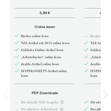
ab
5,99 €
5,9
Online lesen
Onli
Bücher online lesen
—
Bücher online 
TdZ-Artikel seit 2013 online lesen
TdZ-Artikel se
Exklusive Online-Artikel lesen
Exklusive Onli
„Arbeitsbücher“ online lesen
„Arbeitsbücher
double-Artikel online lesen
double-Artikel
IXYPSILONZETT-Artikel online
IXYPSILONZET
lesen
lesen
PDF-Downloads
PDF-
—
Die aktuelle TdZ-Ausgabe
Die aktuelle 
—
Das jährliche Arbeitsbuch
Das jährliche 