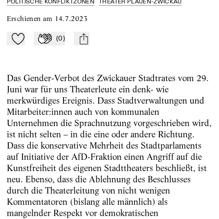
POLITISCHE KONFLIKTZONEN
THEATER PLAUEN-ZWICKAU
Erschienen am
14.7.2023
(
0
)
Zu Mein-TdZ hinzufügen
Applaudieren
mail
Das Gender-Verbot des Zwickauer Stadtrates vom 29.
Juni war für uns Theaterleute ein denk- wie
merkwürdiges Ereignis. Dass Stadtverwaltungen und
Mitarbeiter:innen auch von kommunalen
Unternehmen die Sprachnutzung vorgeschrieben wird,
ist nicht selten – in die eine oder andere Richtung.
Dass die konservative Mehrheit des Stadtparlaments
auf Initiative der AfD-Fraktion einen Angriff auf die
Kunstfreiheit des eigenen Stadttheaters beschließt, ist
neu. Ebenso, dass die Ablehnung des Beschlusses
durch die Theaterleitung von nicht wenigen
Kommentatoren (bislang alle männlich) als
mangelnder Respekt vor demokratischen