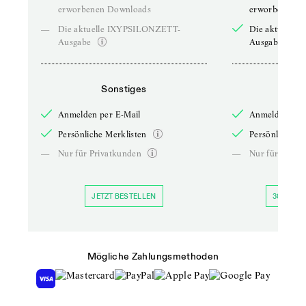
erworbenen Downloads
erworbenen D
—
Die aktuelle IXYPSILONZETT-
Die aktuelle
Ausgabe
Ausgabe
Sonstiges
So
Anmelden per E-Mail
Anmelden per 
Persönliche Merklisten
Persönliche Me
—
Nur für Privatkunden
—
Nur für Priva
JETZT BESTELLEN
30 TAGE 
Mögliche Zahlungsmethoden