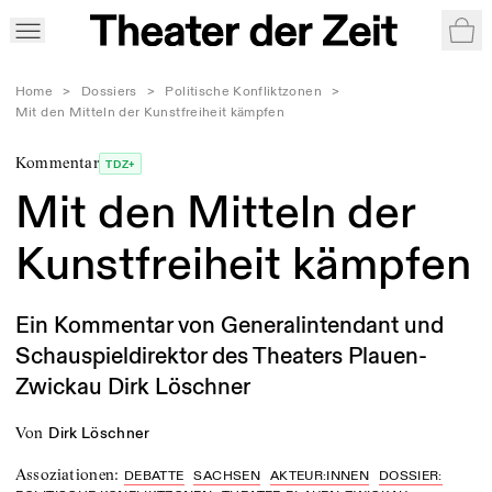
War
Home
>
Dossiers
>
Politische Konfliktzonen
>
Mit den Mitteln der Kunstfreiheit kämpfen
Kommentar
TDZ+
Mit den Mitteln der
Kunstfreiheit kämpfen
Ein Kommentar von Generalintendant und
Schauspieldirektor des Theaters Plauen-
Zwickau Dirk Löschner
von
Dirk Löschner
Assoziationen
:
DEBATTE
SACHSEN
AKTEUR:INNEN
DOSSIER: