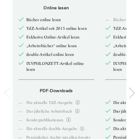
Online lesen
Onli
Bücher online lesen
—
Bücher online 
TdZ-Artikel seit 2013 online lesen
TdZ-Artikel se
Exklusive Online-Artikel lesen
Exklusive Onli
„Arbeitsbücher“ online lesen
„Arbeitsbücher
double-Artikel online lesen
double-Artikel
IXYPSILONZETT-Artikel online
IXYPSILONZET
lesen
lesen
PDF-Downloads
PDF-
—
Die aktuelle TdZ-Ausgabe
Die aktuelle 
—
Das jährliche Arbeitsbuch
Das jährliche 
—
Sonderpublikationen
Sonderpublika
—
Die aktuelle double-Ausgabe
Die aktuelle 
—
Persönliches Archiv mit allen bereits
Persönliches A