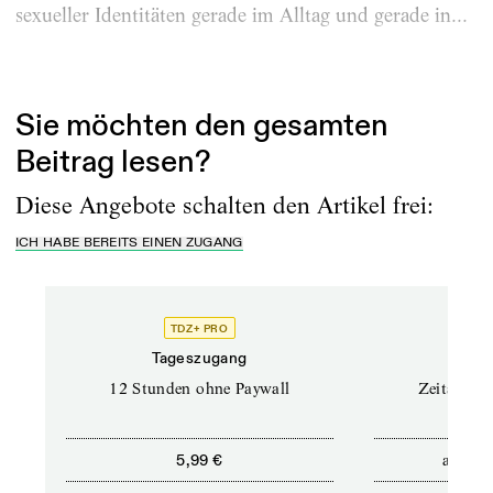
sexueller Identitäten gerade im Alltag und gerade in...
Erschienen am
14.7.2023
Sie möchten den gesamten
Beitrag lesen?
Diese Angebote schalten den Artikel frei:
ICH HABE BEREITS EINEN ZUGANG
TDZ+ PRO
Tageszugang
Stand
12 Stunden ohne Paywall
Zeitschrif
ab
5,99 €
5,9