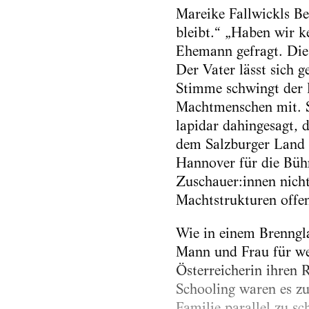
Mareike Fallwickls Be
bleibt.“ „Haben wir ke
Ehemann gefragt. Die
Der Vater lässt sich g
Stimme schwingt der 
Machtmenschen mit. S
lapidar dahingesagt, 
dem Salzburger Land h
Hannover für die Bühn
Zuschauer:innen nicht
Machtstrukturen offen
Wie in einem Brenngla
Mann und Frau für weit
Österreicherin ihren 
Schooling waren es zu
Familie parallel zu sc