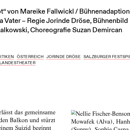
bt“ von Mareike Fallwickl / Bühnenadaption
 Vater – Regie Jorinde Dröse, Bühnenbild 
alkowski, Choreografie Suzan Demircan
ITIKEN
ÖSTERREICH
JORINDE DRÖSE
SALZBURGER FESTSPI
 LANDESTHEATER
erlässt das gemeinsame
den Balkon und stürzt
 einem Suizid beginnt