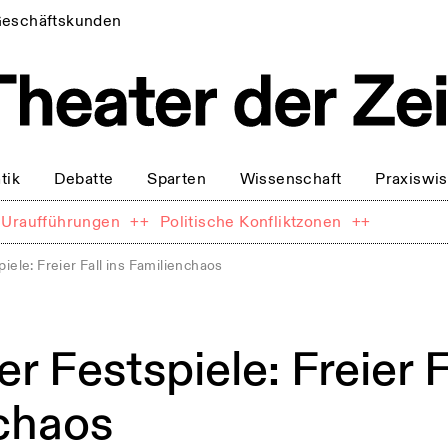
eschäftskunden
tik
Debatte
Sparten
Wissenschaft
Praxiswi
Uraufführungen
++
Politische Konfliktzonen
++
iele: Freier Fall ins Familienchaos
r Festspiele: Freier F
chaos