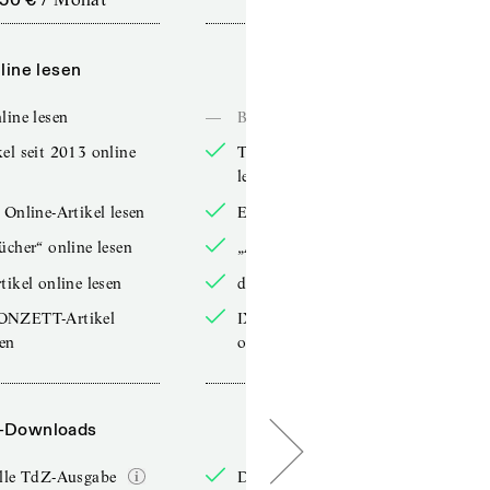
line lesen
Online lesen
line lesen
—
Bücher online lesen
el seit 2013 online
TdZ-Artikel seit 2013 online
lesen
 Online-Artikel lesen
Exklusive Online-Artikel lesen
ücher“ online lesen
„Arbeitsbücher“ online lesen
tikel online lesen
double-Artikel online lesen
ONZETT-Artikel
IXYPSILONZETT-Artikel
sen
online lesen
-Downloads
PDF-Downloads
elle TdZ-Ausgabe
Die aktuelle TdZ-Ausgabe