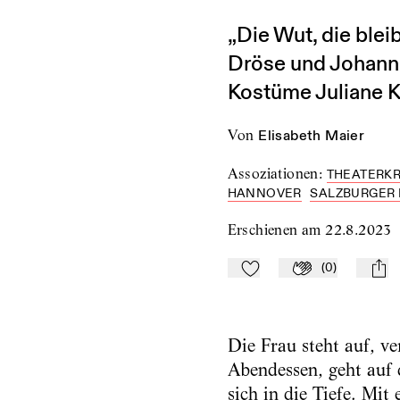
„Die Wut, die blei
Dröse und Johanna
Kostüme Juliane K
von
Elisabeth Maier
Assoziationen
:
THEATERKR
HANNOVER
SALZBURGER
Erschienen am
22.8.2023
(
0
)
Zu Mein-TdZ hinzufügen
Applaudieren
mail
Die Frau steht auf, v
Abendessen, geht auf 
sich in die Tiefe. Mit