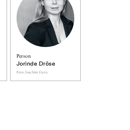
Person
Jorinde Dröse
Foto
:
Joachim Gern