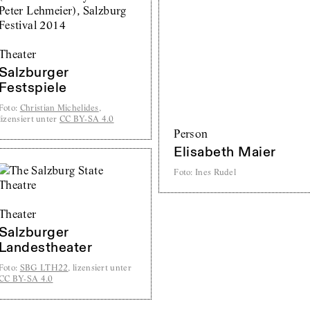
Theater
Salzburger
Festspiele
Foto
:
Christian Michelides
,
lizensiert unter
CC BY-SA 4.0
Person
Elisabeth Maier
Foto
:
Ines Rudel
Theater
Salzburger
Landestheater
Foto
:
SBG LTH22
, lizensiert unter
CC BY-SA 4.0