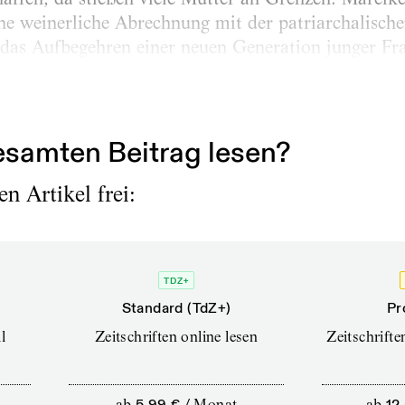
ne weinerliche Abrechnung mit der patriarchalische
t das Aufbegehren einer neuen Generation junger Fra
samten Beitrag lesen?
n Artikel frei:
TDZ+
Standard (TdZ+)
Pr
l
Zeitschriften online lesen
Zeitschrift
ab
5,99 €
/
Monat
ab
12