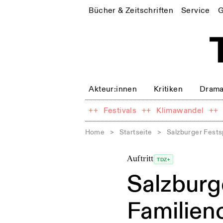
Bücher & Zeitschriften
Service
G
Akteur:innen
Kritiken
Drama
++
Festivals
++
Klimawandel
++
Home
>
Startseite
>
Salzburger Festsp
Auftritt
TDZ+
Salzburge
Familien