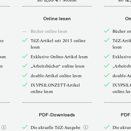
Online lesen
On
—
Bücher online lesen
Bücher on
ne
TdZ-Artikel seit 2013 online
TdZ-Artik
lesen
lesen
esen
Exklusive Online-Artikel lesen
Exklusive
en
„Arbeitsbücher“ online lesen
„Arbeitsb
double-Artikel online lesen
double-Ar
IXYPSILONZETT-Artikel
IXYPSIL
online lesen
online le
PDF-Downloads
PDF
Die aktuelle TdZ-Ausgabe
Die aktu