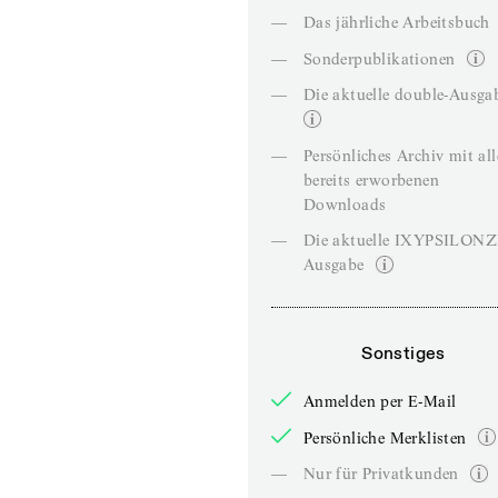
—
Das jährliche Arbeitsbuch
—
Sonderpublikationen
—
Die aktuelle double-Ausga
—
Persönliches Archiv mit al
bereits erworbenen
Downloads
—
Die aktuelle IXYPSILON
Ausgabe
Sonstiges
Anmelden per E-Mail
Persönliche Merklisten
—
Nur für Privatkunden