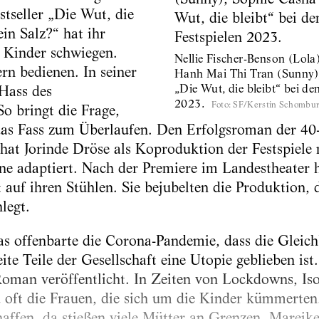
stseller „Die Wut, die
in Salz?“ hat ihr
 Kinder schwiegen.
Nellie Fischer-Benson (Lol
ern bedienen. In seiner
Hanh Mai Thi Tran (Sunny)
„Die Wut, die bleibt“ bei de
Hass des
2023.
Foto
:
SF/Kerstin Schombu
o bringt die Frage,
das Fass zum Überlaufen. Den Erfolgsroman der 40-
at Jorinde Dröse als Koproduktion der Festspiele
e adaptiert. Nach der Premiere im Landestheater hi
 auf ihren Stühlen. Sie bejubelten die Produktion, 
legt.
s offenbarte die Corona-Pandemie, dass die Gleic
e Teile der Gesellschaft eine Utopie geblieben ist
Roman veröffentlicht. In Zeiten von Lockdowns, I
 oft die Frauen, die sich um die Kinder kümmerten
haffen, da stießen viele Mütter an Grenzen. Mareike