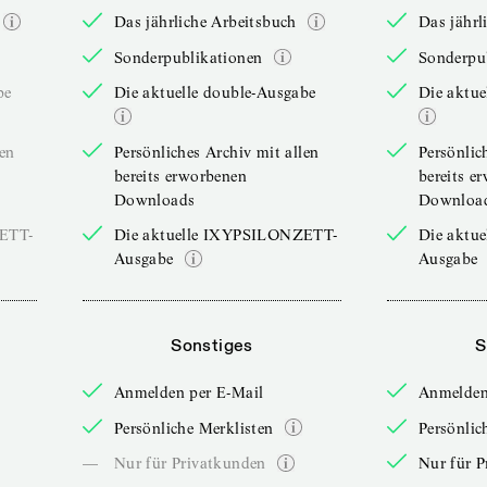
Das jährliche Arbeitsbuch
Das jährl
Sonderpublikationen
Sonderpu
be
Die aktuelle double-Ausgabe
Die aktue
len
Persönliches Archiv mit allen
Persönlic
bereits erworbenen
bereits e
Downloads
Downloa
ZETT-
Die aktuelle IXYPSILONZETT-
Die aktu
Ausgabe
Ausgabe
Sonstiges
S
Anmelden per E-Mail
Anmelden
Persönliche Merklisten
Persönlic
—
Nur für Privatkunden
Nur für P