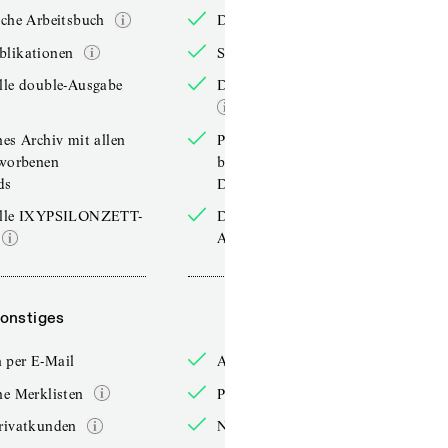
iche Arbeitsbuch
Das jährliche Arbeitsbuch
blikationen
Sonderpublikationen
lle double-Ausgabe
Die aktuelle double-Ausgabe
hes Archiv mit allen
Persönliches Archiv mit allen
rworbenen
bereits erworbenen
ds
Downloads
elle IXYPSILONZETT-
Die aktuelle IXYPSILONZETT-
Ausgabe
onstiges
Sonstiges
 per E-Mail
Anmelden per E-Mail
he Merklisten
Persönliche Merklisten
rivatkunden
Nur für Privatkunden