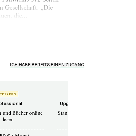
n Gesellschaft. „Die
uen, die...
ICH HABE BEREITS EINEN ZUGANG
TDZ+ PRO
TDZ+
ofessional
Upgrade für Printabonnenten
en und Bücher online
Standard (TdZ+) – Zeitschriften
lesen
online lesen
,50 €
/
Monat
10,00 €
/
12 Monate