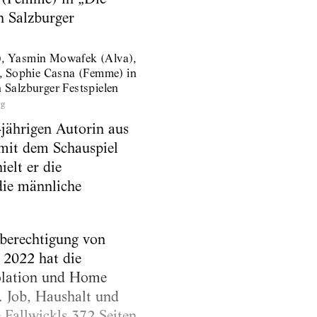
a), Yasmin Mowafek (Alva),
, Sophie Casna (Femme) in
n Salzburger Festspielen
rg
jährigen Autorin aus
 mit dem Schauspiel
elt er die
die männliche
hberechtigung von
. 2022 hat die
solation und Home
. Job, Haushalt und
 Fallwickls 372 Seiten