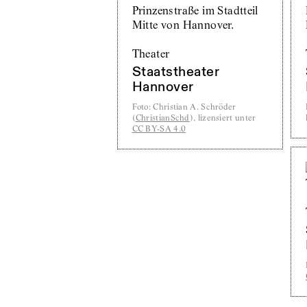
Theater
Staatstheater
Hannover
Foto
:
Christian A. Schröder
(
ChristianSchd
), lizensiert unter
CC BY-SA 4.0