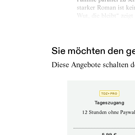
starker Roman ist kei
Wut, die bleibt“ zeig
Erschienen am
22.8.2023
Sie möchten den ge
Diese Angebote schalten de
TDZ+ PRO
Tageszugang
12 Stunden ohne Paywal
5,99 €