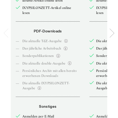
double-Artikel online lesen
double-Artikel
IXYPSILONZETT-Artikel online
IXYPSILONZET
lesen
lesen
PDF-Downloads
PDF-
—
Die aktuelle TdZ-Ausgabe
Die aktuelle 
—
Das jährliche Arbeitsbuch
Das jährliche 
—
Sonderpublikationen
Sonderpublika
—
Die aktuelle double-Ausgabe
Die aktuelle 
—
Persönliches Archiv mit allen bereits
Persönliches A
erworbenen Downloads
erworbenen D
—
Die aktuelle IXYPSILONZETT-
Die aktuelle
Ausgabe
Ausgabe
Sonstiges
So
Anmelden per E-Mail
Anmelden per 