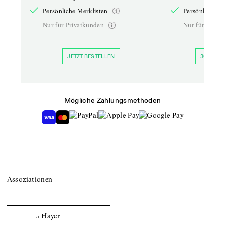
Persönliche Merklisten
Persönliche Me
—
Nur für Privatkunden
—
Nur für Priva
JETZT BESTELLEN
30 TAGE 
Mögliche Zahlungsmethoden
Assoziationen