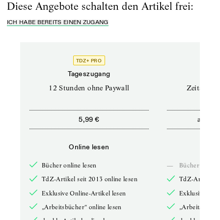
Diese Angebote schalten den Artikel frei:
ICH HABE BEREITS EINEN ZUGANG
TDZ+ PRO
Tageszugang
Stand
12 Stunden ohne Paywall
Zeitschrif
ab
5,99 €
5,9
Online lesen
Onli
Bücher online lesen
—
Bücher online 
TdZ-Artikel seit 2013 online lesen
TdZ-Artikel se
Exklusive Online-Artikel lesen
Exklusive Onli
„Arbeitsbücher“ online lesen
„Arbeitsbücher