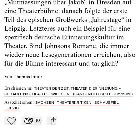
„Mutmassungen über Jakob“ in Dresden auf
eine Theaterbühne, danach folgte der erste
Teil des epischen Großwerks „Jahrestage“ in
Leipzig. Letzteres auch ein Beispiel für eine
spezifisch deutsche Erinnerungskultur im
Theater. Sind Johnsons Romane, die immer
wieder neue Lesegenerationen erreichen, also
für die Bühne interessant und tauglich?
von
Thomas Irmer
Erschienen in
:
THEATER DER ZEIT: THEATER & ERINNERUNG –
GEDÄCHTNISTHEATER – WIE DIE VERGANGENHEIT SPIELT (05/2023)
Assoziationen
:
SACHSEN
THEATERKRITIKEN
SCHAUSPIEL
LEIPZIG
(
0
)
Zu Mein-TdZ hinzufügen
Applaudieren
mail