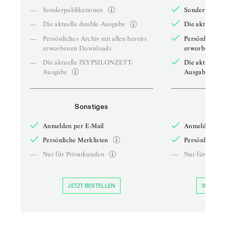
—
Sonderpublikationen
Sonderpublika
—
Die aktuelle double-Ausgabe
Die aktuelle 
—
Persönliches Archiv mit allen bereits
Persönliches A
erworbenen Downloads
erworbenen D
—
Die aktuelle IXYPSILONZETT-
Die aktuelle
Ausgabe
Ausgabe
Sonstiges
So
Anmelden per E-Mail
Anmelden per 
Persönliche Merklisten
Persönliche Me
—
Nur für Privatkunden
—
Nur für Priva
JETZT BESTELLEN
30 TAGE 