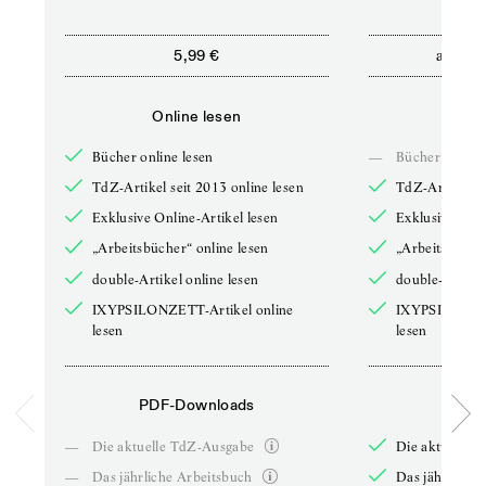
ab
5,99 €
5,9
Online lesen
Onli
Bücher online lesen
—
Bücher online 
TdZ-Artikel seit 2013 online lesen
TdZ-Artikel se
Exklusive Online-Artikel lesen
Exklusive Onli
„Arbeitsbücher“ online lesen
„Arbeitsbücher
double-Artikel online lesen
double-Artikel
IXYPSILONZETT-Artikel online
IXYPSILONZET
lesen
lesen
PDF-Downloads
PDF-
—
Die aktuelle TdZ-Ausgabe
Die aktuelle 
—
Das jährliche Arbeitsbuch
Das jährliche 