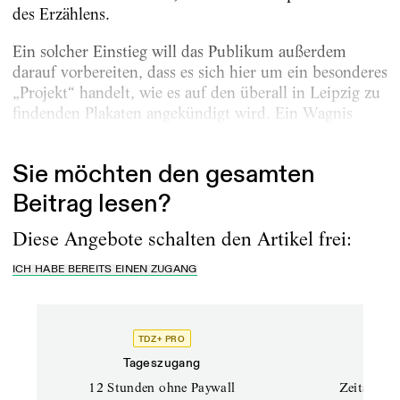
des Erzählens.
Ein solcher Einstieg will das Publikum außerdem
darauf vorbereiten, dass es sich hier um ein besonderes
„Projekt“ handelt, wie es auf den überall in Leipzig zu
findenden Plakaten angekündigt wird. Ein Wagnis
ohnehin bei diesem Roman...
Sie möchten den gesamten
Beitrag lesen?
Diese Angebote schalten den Artikel frei:
ICH HABE BEREITS EINEN ZUGANG
TDZ+ PRO
Tageszugang
Stand
12 Stunden ohne Paywall
Zeitschrif