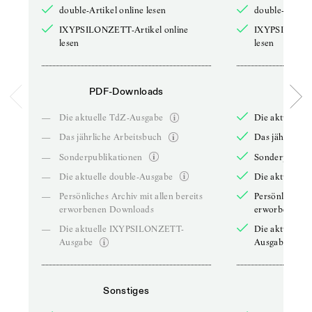
double-Artikel online lesen
double-Artikel
IXYPSILONZETT-Artikel online
IXYPSILONZET
lesen
lesen
PDF-Downloads
PDF-
—
Die aktuelle TdZ-Ausgabe
Die aktuelle 
—
Das jährliche Arbeitsbuch
Das jährliche 
—
Sonderpublikationen
Sonderpublika
—
Die aktuelle double-Ausgabe
Die aktuelle 
—
Persönliches Archiv mit allen bereits
Persönliches A
erworbenen Downloads
erworbenen D
—
Die aktuelle IXYPSILONZETT-
Die aktuelle
Ausgabe
Ausgabe
Sonstiges
So