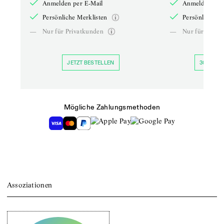
Anmelden per E-Mail
Anmelden per 
Persönliche Merklisten
Persönliche Me
—
Nur für Privatkunden
—
Nur für Priva
JETZT BESTELLEN
30 TAGE 
Mögliche Zahlungsmethoden
Assoziationen