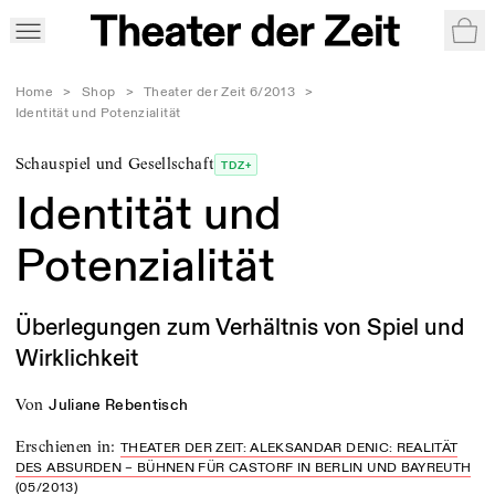
War
Home
>
Shop
>
Theater der Zeit 6/2013
>
Identität und Potenzialität
Schauspiel und Gesellschaft
TDZ+
Identität und
Potenzialität
Überlegungen zum Verhältnis von Spiel und
Wirklichkeit
von
Juliane Rebentisch
Erschienen in
:
THEATER DER ZEIT: ALEKSANDAR DENIC: REALITÄT
DES ABSURDEN – BÜHNEN FÜR CASTORF IN BERLIN UND BAYREUTH
(05/2013)