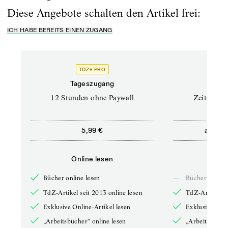
Diese Angebote schalten den Artikel frei:
ICH HABE BEREITS EINEN ZUGANG
TDZ+ PRO
Tageszugang
Stand
12 Stunden ohne Paywall
Zeitschrif
ab
5,99 €
5,9
Online lesen
Onli
Bücher online lesen
—
Bücher online 
TdZ-Artikel seit 2013 online lesen
TdZ-Artikel se
Exklusive Online-Artikel lesen
Exklusive Onli
„Arbeitsbücher“ online lesen
„Arbeitsbücher