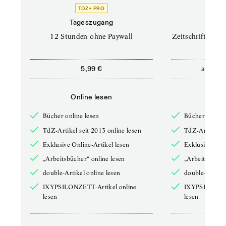
TDZ+ PRO
TD
Tageszugang
Prof
12 Stunden ohne Paywall
Zeitschriften un
ab
5,99 €
12,5
Online lesen
Onli
Bücher online lesen
Bücher online 
TdZ-Artikel seit 2013 online lesen
TdZ-Artikel se
Exklusive Online-Artikel lesen
Exklusive Onli
„Arbeitsbücher“ online lesen
„Arbeitsbücher
double-Artikel online lesen
double-Artikel
IXYPSILONZETT-Artikel online
IXYPSILONZET
lesen
lesen