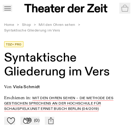
War
Home
>
Shop
>
Mit den Ohren sehen
>
Syntaktische Gliederung im Vers
TDZ+ PRO
Syntaktische
Gliederung im Vers
von
Viola Schmidt
Erschienen in
:
MIT DEN OHREN SEHEN – DIE METHODE DES
GESTISCHEN SPRECHENS AN DER HOCHSCHULE FÜR
SCHAUSPIELKUNST ERNST BUSCH BERLIN (04/2019)
(
0
)
Zu Mein-TdZ hinzufügen
Applaudieren
mail