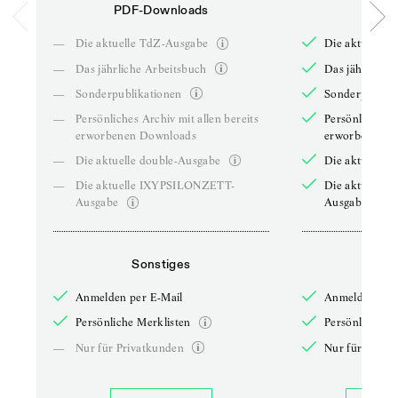
PDF-Downloads
PDF-
—
Die aktuelle TdZ-Ausgabe
Die aktuelle 
—
Das jährliche Arbeitsbuch
Das jährliche 
—
Sonderpublikationen
Sonderpublika
—
Persönliches Archiv mit allen bereits
Persönliches A
erworbenen Downloads
erworbenen D
—
Die aktuelle double-Ausgabe
Die aktuelle 
—
Die aktuelle IXYPSILONZETT-
Die aktuelle
Ausgabe
Ausgabe
Sonstiges
So
Anmelden per E-Mail
Anmelden per 
Persönliche Merklisten
Persönliche Me
—
Nur für Privatkunden
Nur für Priva