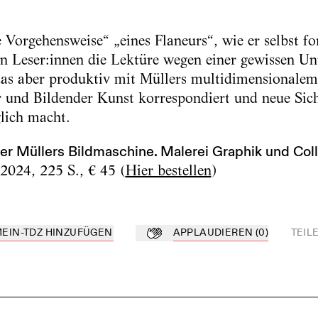
Vorgehensweise“ „eines Flaneurs“, wie er selbst for
 Leser:innen die Lektüre wegen einer gewissen Unü
 das aber produktiv mit Müllers multidimensional
r und Bildender Kunst korrespondiert und neue Sic
lich macht.
r Müllers Bildmaschine. Malerei Graphik und Coll
2024, 225 S., € 45 (
Hier bestellen
)
MEIN-TDZ HINZUFÜGEN
APPLAUDIEREN
(
0
)
TEIL
Z hinzufügen
Applaudieren