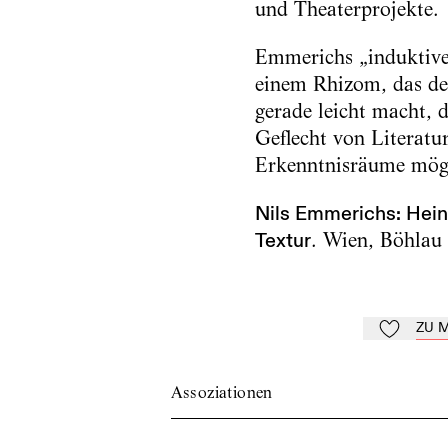
und Theaterprojekte.
Emmerichs „induktive 
einem Rhizom, das den
gerade leicht macht,
Geflecht von Literatu
Erkenntnisräume mög
Nils Emmerichs: Heine
Textur
. Wien, Böhlau 
ZU 
Zu Mein-Td
Assoziationen