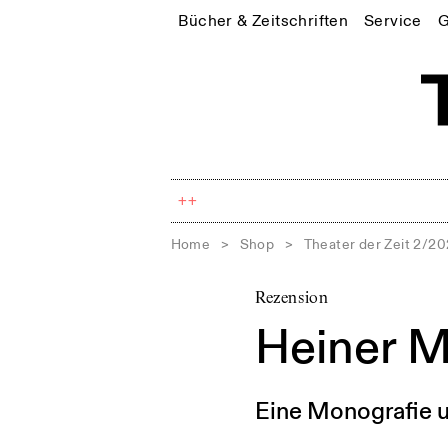
Bücher & Zeitschriften
Service
G
++
Home
>
Shop
>
Theater der Zeit 2/2
Rezension
Heiner M
Eine Monografie u