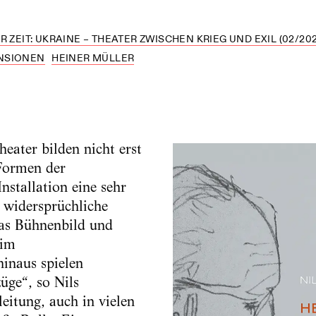
R ZEIT: UKRAINE – THEATER ZWISCHEN KRIEG UND EXIL (02/202
NSIONEN
HEINER MÜLLER
eater bilden nicht erst
 Formen der
nstallation eine sehr
 widersprüchliche
das Bühnenbild und
 im
hinaus spielen
üge“, so Nils
eitung, auch in vielen