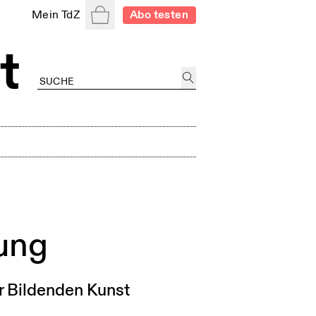
Warenkorb
Mein TdZ
Abo testen
bung
r Bildenden Kunst