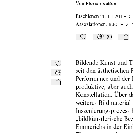
von
Florian Vaßen
Erschienen in
:
THEATER DE
Assoziationen
:
BUCHREZE
(
0
)
Zu Mein-TdZ hinzufügen
Applaudieren
mail
Bildende Kunst und Th
Zu Mein-TdZ hinzufügen
seit den ästhetischen
Applaudieren
Performance und der I
mail
produktive, aber auch
Konstellation. Über 
weiteres Bildmaterial
Inszenierungsprozess 
„bildkünstlerische Bez
Emmerichs in der Einl