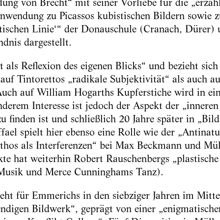
ng von Brecht“ mit seiner Vorliebe für die „erzähl
inwendung zu Picassos kubistischen Bildern sowie 
otischen Linie‘“ der Donauschule (Cranach, Dürer) 
dnis dargestellt.
 als Reflexion des eigenen Blicks“ und bezieht sich
auf Tintorettos „radikale Subjektivität“ als auch a
 Auch auf William Hogarths Kupferstiche wird in e
rem Interesse ist jedoch der Aspekt der „inneren C
 finden ist und schließlich 20 Jahre später in „Bil
fael spielt hier ebenso eine Rolle wie der „Antinat
hos als Interferenzen“ bei Max Beckmann und Müll
xte hat weiterhin Robert Rauschenbergs „plastische
 Musik und Merce Cunninghams Tanz).
eht für Emmerichs in den siebziger Jahren im Mitt
endigen Bildwerk“, geprägt von einer „enigmatisch