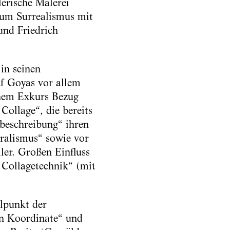
erische Malerei
zum Surrealismus mit
und Friedrich
 in seinen
uf Goyas vor allem
inem Exkurs Bezug
ollage“, die bereits
dbeschreibung“ ihren
uralismus“ sowie vor
er. Großen Einfluss
 Collagetechnik“ (mit
elpunkt der
en Koordinate“ und