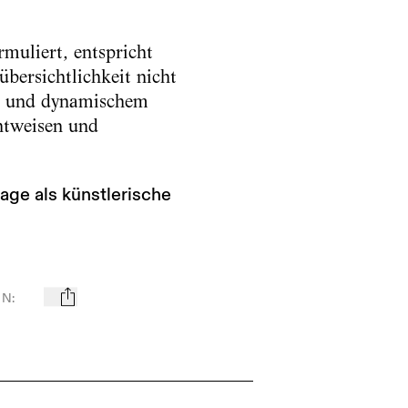
muliert, entspricht
bersichtlichkeit nicht
em und dynamischem
htweisen und
age als künstlerische
EN
:
mail