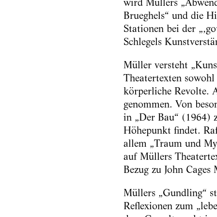
wird Müllers „Abwendu
Brueghels“ und die H
Stationen bei der „‚g
Schlegels Kunstverstän
Müller versteht „Kunst
Theatertexten sowohl 
körperliche Revolte.
genommen. Von besonde
in „Der Bau“ (1964) zu
Höhepunkt findet. Raf
allem „Traum und Myt
auf Müllers Theaterte
Bezug zu John Cages
Müllers „Gundling“ st
Reflexionen zum „leb