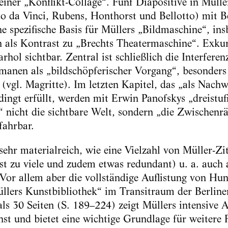
iner „Konflikt-Collage“. Fünf Diapositive in Müll
o da Vinci, Rubens, Honthorst und Bellotto) mit 
ne spezifische Basis für Müllers „Bildmaschine“, in
 als Kontrast zu „Brechts Theatermaschine“. Exkurs
rhol sichtbar. Zentral ist schließlich die Interfer
anen als „bildschöpferischer Vorgang“, besonders 
(vgl. Magritte). Im letzten Kapitel, das „als Nachw
dingt erfüllt, werden mit Erwin Panofskys „dreistu
“ nicht die sichtbare Welt, sondern „die Zwischenr
fahrbar.
sehr materialreich, wie eine Vielzahl von Müller-Zi
ast zu viele und zudem etwas redundant) u. a. auch
 Vor allem aber die vollständige Auflistung von Hu
llers Kunstbibliothek“ im Transitraum der Berlin
als 30 Seiten (S. 189–224) zeigt Müllers intensive 
st und bietet eine wichtige Grundlage für weitere