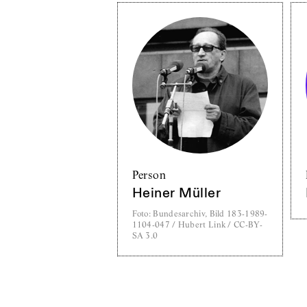
Person
Heiner Müller
Foto
:
Bundesarchiv, Bild 183-1989-
1104-047 / Hubert Link / CC-BY-
SA 3.0