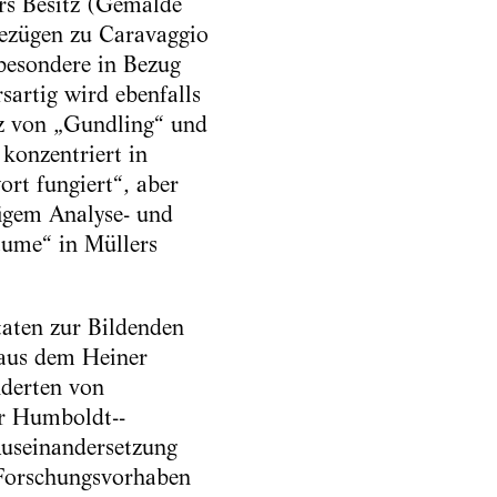
ers Besitz (Gemälde
Bezügen zu Caravaggio
sbesondere in Bezug
artig wird ebenfalls
enz von „Gundling“ und
konzentriert in
ort fungiert“, aber
figem Analyse- und
äume“ in Müllers
taten zur Bildenden
 aus dem Heiner
nderten von
er Humboldt-­
Auseinandersetzung
 Forschungsvorhaben