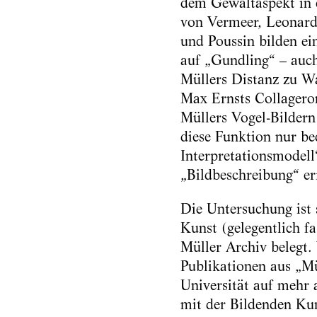
dem Gewaltaspekt in e
von Vermeer, Leonard
und Poussin bilden ei
auf „Gundling“ – auch
Müllers Distanz zu Wa
Max Ernsts Collagerom
Müllers Vogel-Bildern 
diese Funktion nur be
Interpretationsmodell
„Bildbeschreibung“ er
Die Untersuchung ist 
Kunst (gelegentlich f
Müller Archiv belegt.
Publikationen aus „Mü
Universität auf mehr 
mit der Bildenden Kun