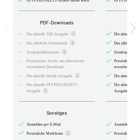
IXYPSILONZETT-Artikel online lesen
IXYPSILONZETT-
PDF-Downloads
PDF-
—
Die aktuelle TdZ-Ausgabe
Die aktuelle T
—
Das jährliche Arbeitsbuch
Das jährliche A
—
Sonderpublikationen
Sonderpublikati
—
Persönliches Archiv mit allen bereits
Persönliches Arc
erworbenen Downloads
erworbenen Do
—
Die aktuelle double-Ausgabe
Die aktuelle do
—
Die aktuelle IXYPSILONZETT-
Die aktuelle 
Ausgabe
Ausgabe
Sonstiges
So
Anmelden per E-Mail
Anmelden per E
Persönliche Merklisten
Persönliche Mer