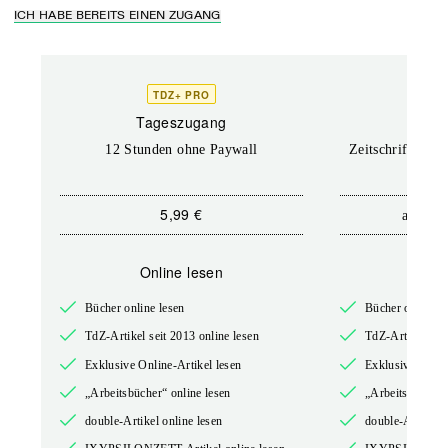
ICH HABE BEREITS EINEN ZUGANG
TDZ+ PRO
TD
Tageszugang
Prof
12 Stunden ohne Paywall
Zeitschriften un
5,99 €
12,
ab
Online lesen
Onli
Bücher online lesen
Bücher online l
TdZ-Artikel seit 2013 online lesen
TdZ-Artikel seit
Exklusive Online-Artikel lesen
Exklusive Onlin
„Arbeitsbücher“ online lesen
„Arbeitsbücher“
double-Artikel online lesen
double-Artikel o