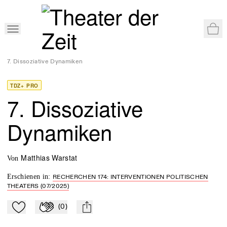
War
Home
>
Shop
>
Recherchen 174: Interventionen politischen Theaters
>
7. Dissoziative Dynamiken
TDZ+ PRO
7. Dissoziative
Dynamiken
Matthias Warstat
von
Erschienen in
:
RECHERCHEN 174: INTERVENTIONEN POLITISCHEN
THEATERS (07/2025)
(
0
)
Zu Mein-TdZ hinzufügen
Applaudieren
mail