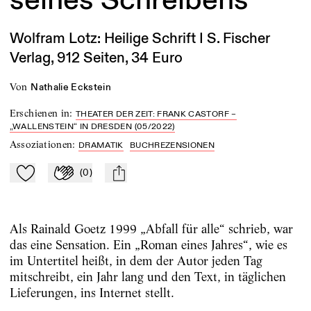
Wolfram Lotz: Heilige Schrift I S. Fischer
Verlag, 912 Seiten, 34 Euro
von
Nathalie Eckstein
Erschienen in
:
THEATER DER ZEIT: FRANK CASTORF –
„WALLENSTEIN“ IN DRESDEN (05/2022)
Assoziationen
:
DRAMATIK
BUCHREZENSIONEN
(
0
)
Zu Mein-TdZ hinzufügen
Applaudieren
mail
Als Rainald Goetz 1999 „Abfall für alle“ schrieb, war
das eine Sensation. Ein „Roman eines Jahres“, wie es
im Untertitel heißt, in dem der Autor jeden Tag
mitschreibt, ein Jahr lang und den Text, in täglichen
Lieferungen, ins Internet stellt.