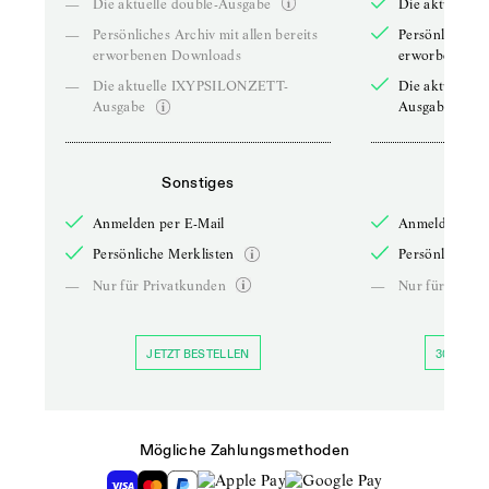
—
Die aktuelle double-Ausgabe
Die aktuelle 
—
Persönliches Archiv mit allen bereits
Persönliches A
erworbenen Downloads
erworbenen D
—
Die aktuelle IXYPSILONZETT-
Die aktuelle
Ausgabe
Ausgabe
Sonstiges
So
Anmelden per E-Mail
Anmelden per 
Persönliche Merklisten
Persönliche Me
—
Nur für Privatkunden
—
Nur für Priva
JETZT BESTELLEN
30 TAGE 
Mögliche Zahlungsmethoden