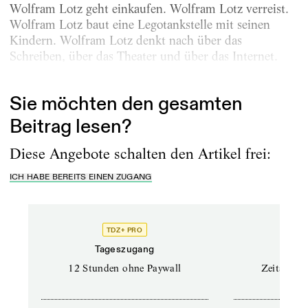
Wolfram Lotz geht einkaufen. Wolfram Lotz verreist.
Wolfram Lotz baut eine Legotankstelle mit seinen
Kindern. Wolfram Lotz denkt nach über das
Schreiben, über das Theater und über das Internet.
Das tut er mit der zarten...
Sie möchten den gesamten
Beitrag lesen?
Diese Angebote schalten den Artikel frei:
ICH HABE BEREITS EINEN ZUGANG
TDZ+ PRO
Tageszugang
Stand
12 Stunden ohne Paywall
Zeitschrif