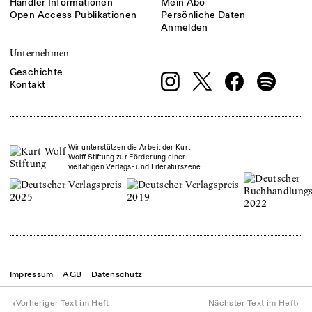
Händler Informationen
Mein Abo
Open Access Publikationen
Persönliche Daten
Anmelden
Unternehmen
Geschichte
Kontakt
Wir unterstützen die Arbeit der Kurt
Wolff Stiftung zur Förderung einer
vielfältigen Verlags- und Literaturszene
Impressum
AGB
Datenschutz
© Theater der Zeit
2026
‹
›
Vorheriger Text im Heft
Nächster Text im Heft