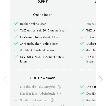
ab
5,99 €
5,9
Online lesen
Onli
Bücher online lesen
—
Bücher online 
TdZ-Artikel seit 2013 online lesen
TdZ-Artikel se
Exklusive Online-Artikel lesen
Exklusive Onli
„Arbeitsbücher“ online lesen
„Arbeitsbücher
double-Artikel online lesen
double-Artikel
IXYPSILONZETT-Artikel online
IXYPSILONZET
lesen
lesen
PDF-Downloads
PDF-
—
Die aktuelle TdZ-Ausgabe
Die aktuelle 
—
Das jährliche Arbeitsbuch
Das jährliche 
—
Sonderpublikationen
Sonderpublika