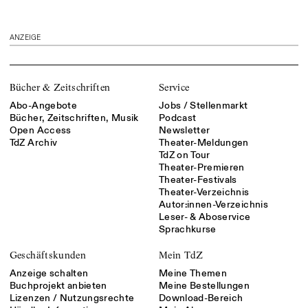
ANZEIGE
Bücher & Zeitschriften
Service
Abo-Angebote
Jobs / Stellenmarkt
Bücher, Zeitschriften, Musik
Podcast
Open Access
Newsletter
TdZ Archiv
Theater-Meldungen
TdZ on Tour
Theater-Premieren
Theater-Festivals
Theater-Verzeichnis
Autor:innen-Verzeichnis
Leser- & Aboservice
Sprachkurse
Geschäftskunden
Mein TdZ
Anzeige schalten
Meine Themen
Buchprojekt anbieten
Meine Bestellungen
Lizenzen / Nutzungsrechte
Download-Bereich