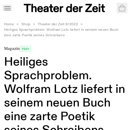
War
Home
>
Shop
>
Theater der Zeit 6/2022
>
Heiliges Sprachproblem. Wolfram Lotz liefert in seinem neuen Buch
eine zarte Poetik seines Schreibens
Magazin
TDZ+
Heiliges
Sprachproblem.
Wolfram Lotz liefert in
seinem neuen Buch
eine zarte Poetik
seines Schreibens