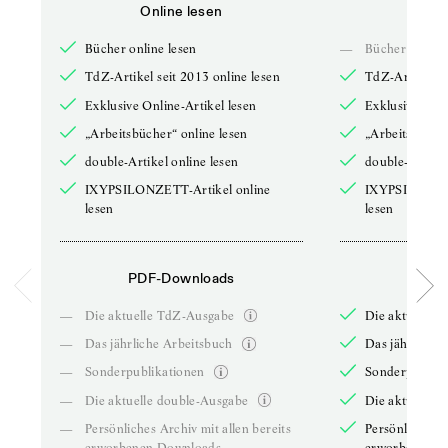
Online lesen
Onli
Bücher online lesen
—
Bücher online 
TdZ-Artikel seit 2013 online lesen
TdZ-Artikel se
Exklusive Online-Artikel lesen
Exklusive Onli
„Arbeitsbücher“ online lesen
„Arbeitsbücher
double-Artikel online lesen
double-Artikel
IXYPSILONZETT-Artikel online
IXYPSILONZET
lesen
lesen
PDF-Downloads
PDF-
—
Die aktuelle TdZ-Ausgabe
Die aktuelle 
—
Das jährliche Arbeitsbuch
Das jährliche 
—
Sonderpublikationen
Sonderpublika
—
Die aktuelle double-Ausgabe
Die aktuelle 
—
Persönliches Archiv mit allen bereits
Persönliches A
erworbenen Downloads
erworbenen D