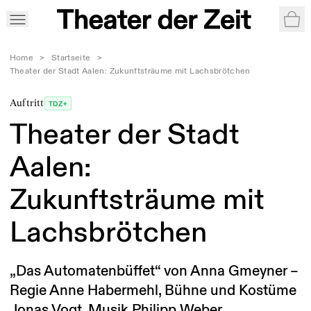
War
Home
>
Startseite
>
Theater der Stadt Aalen: Zukunftsträume mit Lachsbrötchen
Auftritt
TDZ+
Theater der Stadt
Aalen:
Zukunftsträume mit
Lachsbrötchen
„Das Automatenbüffet“ von Anna Gmeyner –
Regie Anne Habermehl, Bühne und Kostüme
Jonas Vogt, Musik Philipp Weber