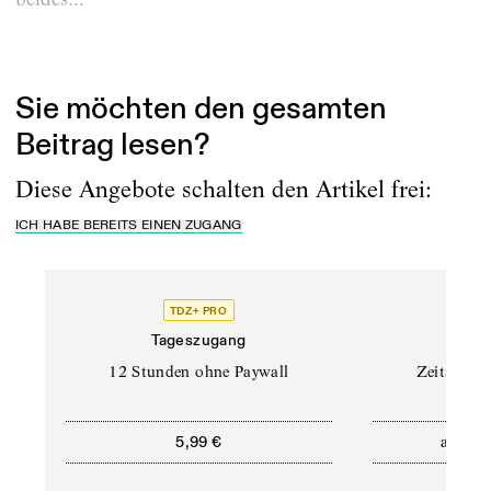
Erschienen am
31.1.2023
Sie möchten den gesamten
Beitrag lesen?
Diese Angebote schalten den Artikel frei:
ICH HABE BEREITS EINEN ZUGANG
TDZ+ PRO
Tageszugang
Stand
12 Stunden ohne Paywall
Zeitschrif
ab
5,99 €
5,9