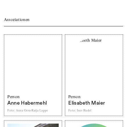
Assoziationen
Person
Person
Anne Habermehl
Elisabeth Maier
Foto
:
Anna Gesa-Raija Lappe
Foto
:
Ines Rudel