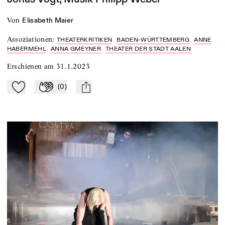
von
Elisabeth Maier
Assoziationen
:
THEATERKRITIKEN
BADEN-WÜRTTEMBERG
ANNE
HABERMEHL
ANNA GMEYNER
THEATER DER STADT AALEN
Erschienen am
31.1.2023
(
0
)
Zu Mein-TdZ hinzufügen
Applaudieren
mail