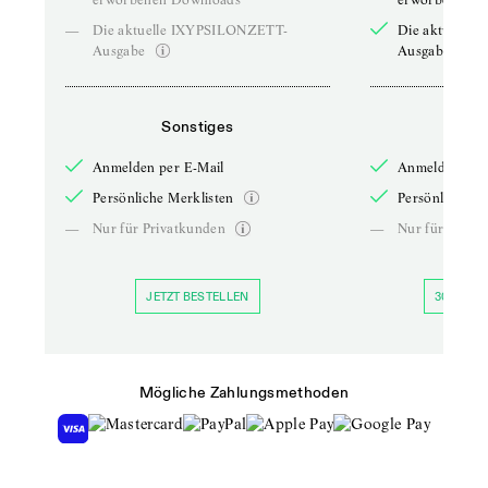
—
Die aktuelle IXYPSILONZETT-
Die aktuelle
Ausgabe
Ausgabe
Sonstiges
So
Anmelden per E-Mail
Anmelden per 
Persönliche Merklisten
Persönliche Me
—
Nur für Privatkunden
—
Nur für Priva
JETZT BESTELLEN
30 TAGE 
Mögliche Zahlungsmethoden