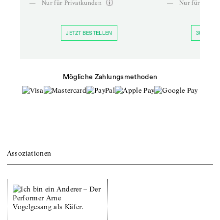
—
Nur für Privatkunden
—
Nur für Priva
JETZT BESTELLEN
30 TAGE 
Mögliche Zahlungsmethoden
Assoziationen