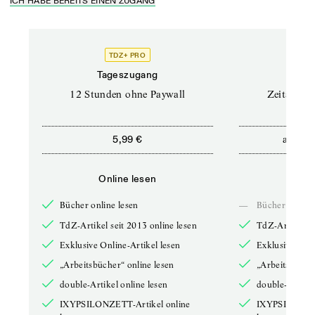
ICH HABE BEREITS EINEN ZUGANG
TDZ+ PRO
Tageszugang
Stand
12 Stunden ohne Paywall
Zeitschrif
ab
5,99 €
5,9
Online lesen
Onli
Bücher online lesen
—
Bücher online 
TdZ-Artikel seit 2013 online lesen
TdZ-Artikel se
Exklusive Online-Artikel lesen
Exklusive Onli
„Arbeitsbücher“ online lesen
„Arbeitsbücher
double-Artikel online lesen
double-Artikel
IXYPSILONZETT-Artikel online
IXYPSILONZET