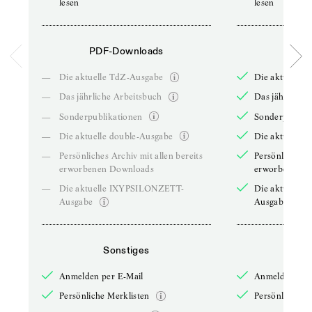
lesen
lesen
PDF-Downloads
PDF-
—
Die aktuelle TdZ-Ausgabe
Die aktuelle 
—
Das jährliche Arbeitsbuch
Das jährliche 
—
Sonderpublikationen
Sonderpublika
—
Die aktuelle double-Ausgabe
Die aktuelle 
—
Persönliches Archiv mit allen bereits
Persönliches A
erworbenen Downloads
erworbenen D
—
Die aktuelle IXYPSILONZETT-
Die aktuelle
Ausgabe
Ausgabe
Sonstiges
So
Anmelden per E-Mail
Anmelden per 
Persönliche Merklisten
Persönliche Me