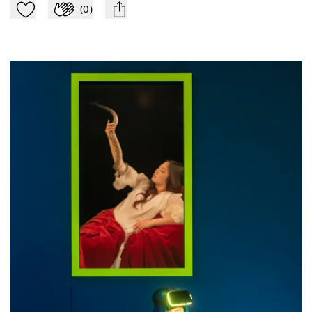
(
0
)
Zu Mein-TdZ hinzufügen
Applaudieren
mail