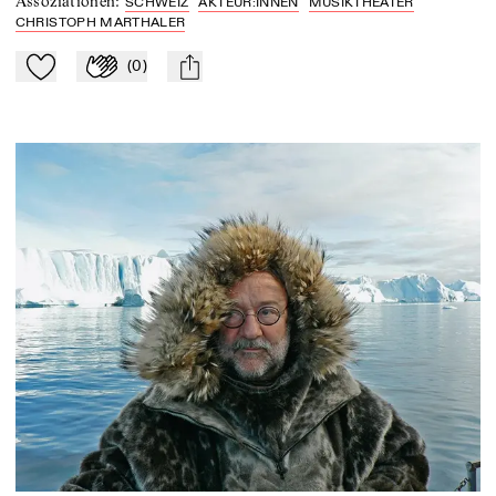
Assoziationen
:
SCHWEIZ
AKTEUR:INNEN
MUSIKTHEATER
CHRISTOPH MARTHALER
(
0
)
Zu Mein-TdZ hinzufügen
Applaudieren
mail