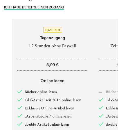
ICH HABE BEREITS EINEN ZUGANG
TDZ+ PRO
Tageszugang
Stand
12 Stunden ohne Paywall
Zeitschrif
ab
5,99 €
5,9
Online lesen
Onli
Bücher online lesen
—
Bücher online 
TdZ-Artikel seit 2013 online lesen
TdZ-Artikel se
Exklusive Online-Artikel lesen
Exklusive Onli
„Arbeitsbücher“ online lesen
„Arbeitsbücher
double-Artikel online lesen
double-Artikel