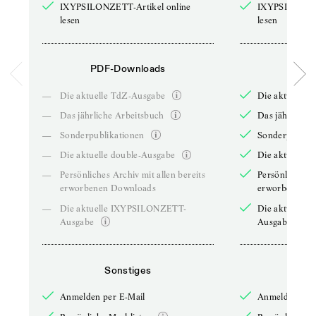
IXYPSILONZETT-Artikel online
IXYPSILONZET
lesen
lesen
PDF-Downloads
PDF-
—
Die aktuelle TdZ-Ausgabe
Die aktuelle 
—
Das jährliche Arbeitsbuch
Das jährliche 
—
Sonderpublikationen
Sonderpublika
—
Die aktuelle double-Ausgabe
Die aktuelle 
—
Persönliches Archiv mit allen bereits
Persönliches A
erworbenen Downloads
erworbenen D
—
Die aktuelle IXYPSILONZETT-
Die aktuelle
Ausgabe
Ausgabe
Sonstiges
So
Anmelden per E-Mail
Anmelden per 