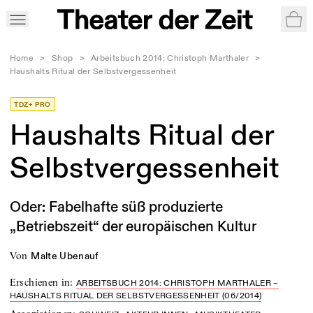
War
Home
>
Shop
>
Arbeitsbuch 2014: Christoph Marthaler
>
Haushalts Ritual der Selbstvergessenheit
TDZ+ PRO
Haushalts Ritual der
Selbstvergessenheit
Oder: Fabelhafte süß produzierte
„Betriebszeit“ der europäischen Kultur
von
Malte Ubenauf
Erschienen in
:
ARBEITSBUCH 2014: CHRISTOPH MARTHALER –
HAUSHALTS RITUAL DER SELBSTVERGESSENHEIT (06/2014)