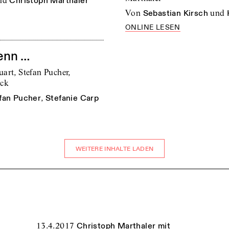
nd
Christoph Marthaler
von
Sebastian Kirsch
und
ONLINE LESEN
enn …
art, Stefan Pucher,
ock
fan Pucher
,
Stefanie Carp
WEITERE INHALTE LADEN
13.4.2017
Christoph Marthaler mit