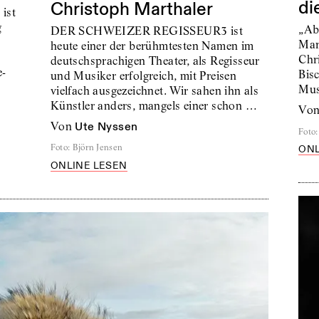
di
Christoph Marthaler
ist
g
„Ab
DER SCHWEIZER REGISSEUR3 ist
Mar
heute einer der berühmtesten Namen im
Chr
deutschsprachigen Theater, als Regisseur
e-
Bis
und Musiker erfolgreich, mit Preisen
Mus
vielfach ausgezeichnet. Wir sahen ihn als
Künstler anders, mangels einer schon …
vo
von
Ute Nyssen
Foto
:
Foto
:
Björn Jensen
ONL
ONLINE LESEN