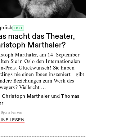
präch
TDZ+
s macht das Theater,
ristoph Marthaler?
istoph Marthaler, am 14. September
lten Sie in Oslo den Internationalen
en-Preis. Glückwunsch! Sie haben
rdings nie einen Ibsen inszeniert – gibt
andere Beziehungen zum Werk des
wegers? Vielleicht …
n
Christoph Marthaler
und
Thomas
er
Björn Jensen
INE LESEN