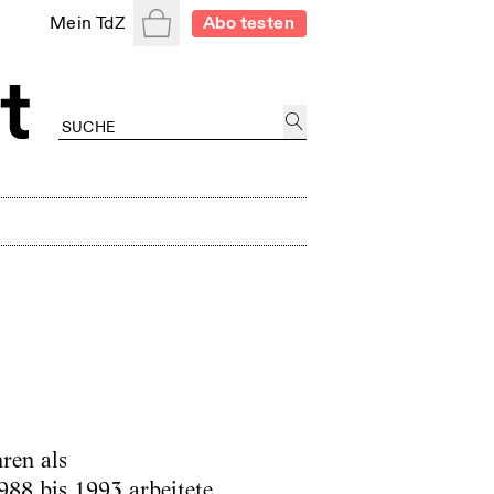
Warenkorb
Mein TdZ
Abo testen
ren als
988 bis 1993 arbeitete