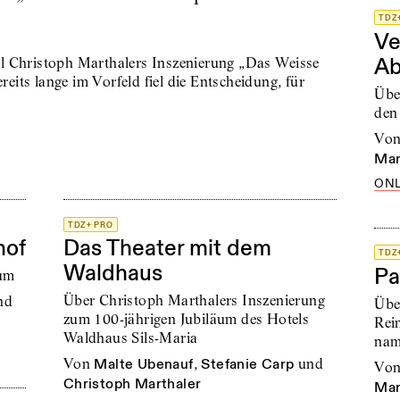
TDZ
Ve
Ab
l Christoph Marthalers Inszenierung „Das Weisse
ereits lange im Vorfeld fiel die Entscheidung, für
Übe
den
vo
Mar
ONL
TDZ+ PRO
hof
Das Theater mit dem
TDZ
Waldhaus
Pa
aum
Über Christoph Marthalers Inszenierung
nd
Übe
zum 100-jährigen Jubiläum des Hotels
Rei
Waldhaus Sils-Maria
na
von
Malte Ubenauf
,
Stefanie Carp
und
vo
Christoph Marthaler
Mar