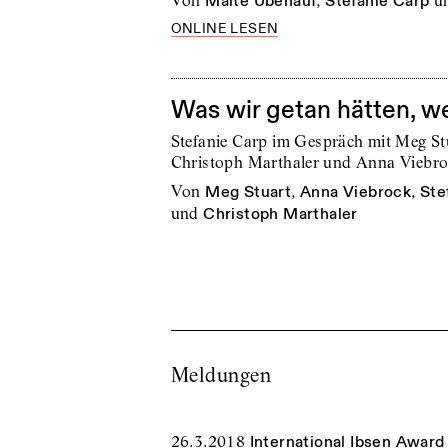
von
Malte Ubenauf
,
Stefanie Carp
u
ONLINE LESEN
Was wir getan hätten, w
Stefanie Carp im Gespräch mit Meg Stu
Christoph Marthaler und Anna Viebr
von
Meg Stuart
,
Anna Viebrock
,
Ste
und
Christoph Marthaler
Meldungen
26.3.2018
International Ibsen Award