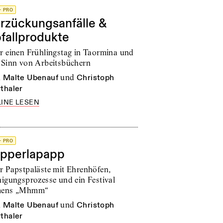
+ PRO
rzückungsanfälle &
fallprodukte
r einen Frühlingstag in Taormina und
 Sinn von Arbeitsbüchern
n
Malte Ubenauf
und
Christoph
thaler
INE LESEN
+ PRO
pperlapapp
r Papstpaläste mit Ehrenhöfen,
nigungsprozesse und ein Festival
mens „Mhmm“
n
Malte Ubenauf
und
Christoph
thaler