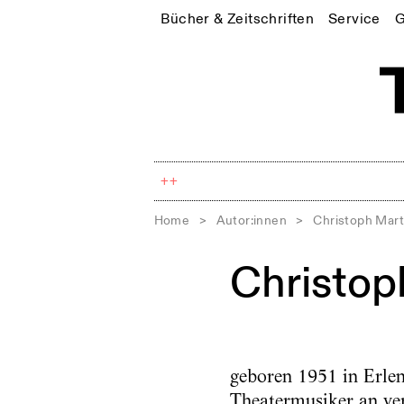
Bücher & Zeitschriften
Service
G
++
Home
>
Autor:innen
>
Christoph Mart
Christop
geboren 1951 in Erlen
Theatermusiker an ver