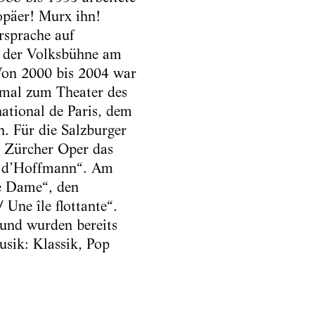
opäer! Murx ihn!
rsprache auf
n der Volksbühne am
Von 2000 bis 2004 war
imal zum Theater des
ational de Paris, dem
. Für die Salzburger
er Zürcher Oper das
es d’Hoffmann“. Am
re Dame“, den
Une île flottante“.
 und wurden bereits
usik: Klassik, Pop