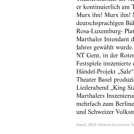
er kontinuierlich am 
Murx ihn! Murx ihn! 
deutschsprachigen Bü
Rosa-Luxemburg- Plat
Marthaler Intendant d
Jahres gewählt wurde.
NT Gent, in der Roten
Festspiele inszeniert
Händel-Projekt „Sale
Theater Basel produzi
Liederabend „King Siz
Marthalers Inszenieru
mehrfach zum Berliner
und Schweizer Volksm
Stand
:
2026
(
Datum der letzten Ve