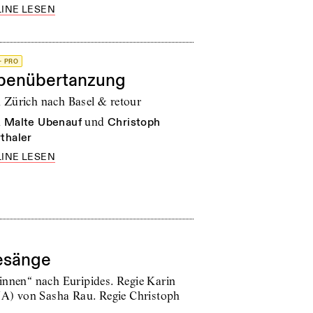
INE LESEN
+ PRO
penübertanzung
 Zürich nach Basel & retour
n
Malte Ubenauf
und
Christoph
thaler
INE LESEN
esänge
innen“ nach Euripides. Regie Karin
(UA) von Sasha Rau. Regie Christoph