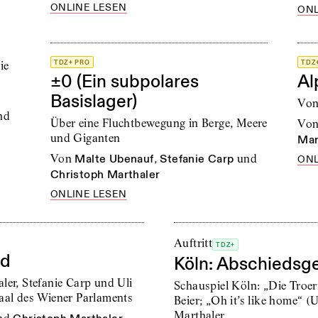
ONLINE LESEN
ONL
n
ie
TDZ+ PRO
TDZ
±0 (Ein subpolares
Al
Basislager)
Von
nd
Über eine Fluchtbewegung in Berge, Meere
vo
und Giganten
Mar
von
Malte Ubenauf
,
Stefanie Carp
und
ONL
Christoph Marthaler
ONLINE LESEN
Auftritt
TDZ+
nd
Köln: Abschiedsg
ler, Stefanie Carp und Uli
Schauspiel Köln: „Die Troer
aal des Wiener Parlaments
Beier; „Oh it’s like home“ 
Marthaler