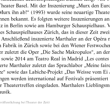
Theater Basel. Mit der Inszenierung „Murx den Eur
Murx ihn ab!“ (1993) wurde seine neuartige Theate
hnen bekannt. Es folgten weitere Inszenierungen a
z in Berlin sowie am Hamburger Schauspielhaus. 
es Schauspielhauses Zürich, das in dieser Zeit zwe
 Anschließend inszenierte Marthaler an der Opéra n
 Fabrik in Zürich sowie bei den Wiener Festwochen
e er zuletzt die Oper „Die Sache Makropulos“, an d
“ sowie 2014 am Teatro Real in Madrid „Les cont
erte Marthaler zuletzt das Sprachlabor „Meine fai
e“ sowie das Labiche-Projekt „Das Weisse vom Ei / 
ngen werden international auf Festivals präsentiert
 Theatertreffen eingeladen. Marthalers Lieblingsm
usik.
röffentlichung bei Theater der Zeit
)