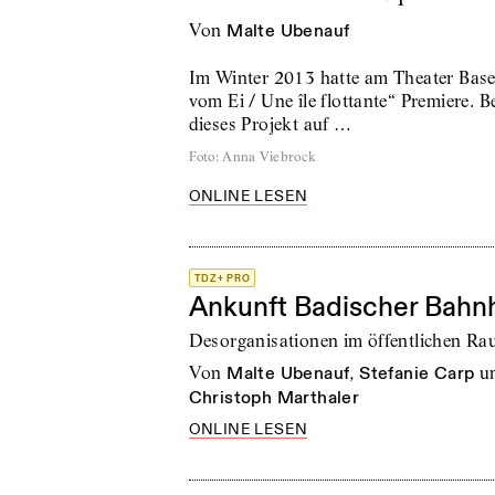
von
Malte Ubenauf
Im Winter 2013 hatte am Theater Base
vom Ei / Une île flottante“ Premiere. B
dieses Projekt auf …
Foto
:
Anna Viebrock
ONLINE LESEN
TDZ+ PRO
Ankunft Badischer Bahn
Desorganisationen im öffentlichen R
von
Malte Ubenauf
,
Stefanie Carp
u
Christoph Marthaler
ONLINE LESEN