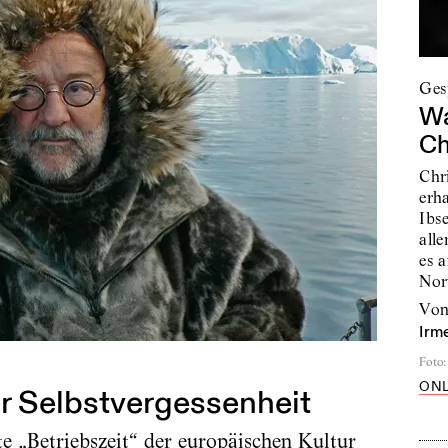
Ges
Wa
Ch
Chr
erha
Ibs
alle
es 
Nor
vo
Irm
Foto
:
ONL
er Selbstvergessenheit
e „Betriebszeit“ der europäischen Kultur