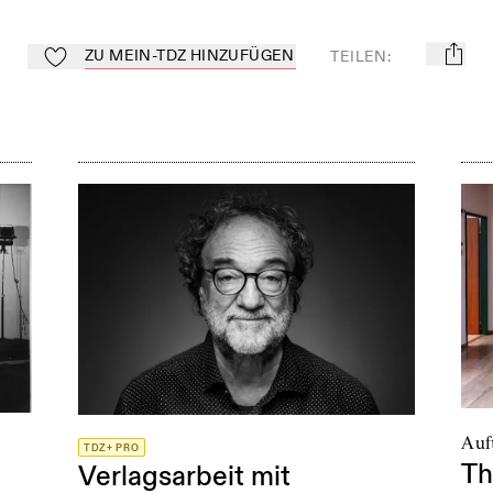
ZU MEIN-TDZ HINZUFÜGEN
TEILEN
:
mail
Zu Mein-TdZ hinzufügen
Auft
TDZ+ PRO
Th
Verlagsarbeit mit