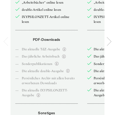
„Arbeitsbücher“ online lesen
„Arbeitsbücher
double-Artikel online lesen
double-Artikel
IXYPSILONZETT-Artikel online
IXYPSILONZET
lesen
lesen
PDF-Downloads
PDF-
—
Die aktuelle TdZ-Ausgabe
Die aktuelle 
—
Das jährliche Arbeitsbuch
Das jährliche 
—
Sonderpublikationen
Sonderpublika
—
Die aktuelle double-Ausgabe
Die aktuelle 
—
Persönliches Archiv mit allen bereits
Persönliches A
erworbenen Downloads
erworbenen D
—
Die aktuelle IXYPSILONZETT-
Die aktuelle
Ausgabe
Ausgabe
Sonstiges
So