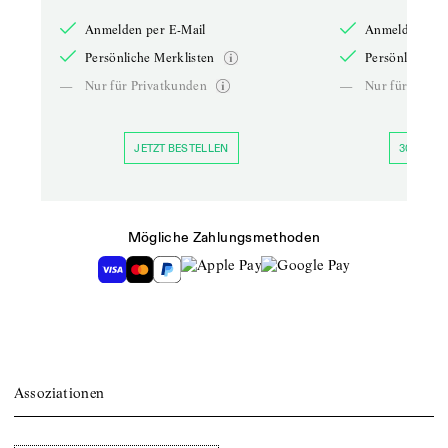
Anmelden per E-Mail
Anmelden per 
Persönliche Merklisten
Persönliche Me
—
Nur für Privatkunden
—
Nur für Priva
JETZT BESTELLEN
30 TAGE 
Mögliche Zahlungsmethoden
Assoziationen