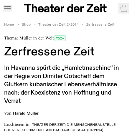
War
Home
>
Shop
>
Theater der Zeit 2/2014
>
Zerfressene Zeit
Thema: Müller in der Welt
TDZ+
Zerfressene Zeit
In Havanna spürt die „Hamletmaschine“ in
der Regie von Dimiter Gotscheff dem
Glutkern kubanischer Lebensverhältnisse
nach: der Koexistenz von Hoffnung und
Verrat
von
Harald Müller
Erschienen in
:
THEATER DER ZEIT: DIE MENSCHENBAUSTELLE –
BÜHNENEXPERIMENTE AM BAUHAUS DESSAU (01/2014)