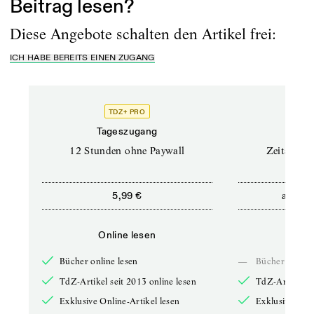
Beitrag lesen?
Diese Angebote schalten den Artikel frei:
ICH HABE BEREITS EINEN ZUGANG
TDZ+ PRO
Tageszugang
Stand
12 Stunden ohne Paywall
Zeitschrif
ab
5,99 €
5,9
Online lesen
Onli
Bücher online lesen
—
Bücher online 
TdZ-Artikel seit 2013 online lesen
TdZ-Artikel se
Exklusive Online-Artikel lesen
Exklusive Onli