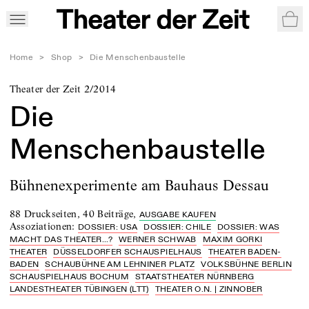
War
Home
>
Shop
>
Die Menschenbaustelle
Theater der Zeit 2/2014
Die
Menschenbaustelle
Bühnenexperimente am Bauhaus Dessau
88 Druckseiten
,
40 Beiträge
,
AUSGABE KAUFEN
Assoziationen
:
DOSSIER: USA
DOSSIER: CHILE
DOSSIER: WAS
MACHT DAS THEATER...?
WERNER SCHWAB
MAXIM GORKI
THEATER
DÜSSELDORFER SCHAUSPIELHAUS
THEATER BADEN-
BADEN
SCHAUBÜHNE AM LEHNINER PLATZ
VOLKSBÜHNE BERLIN
SCHAUSPIELHAUS BOCHUM
STAATSTHEATER NÜRNBERG
LANDESTHEATER TÜBINGEN (LTT)
THEATER O.N. | ZINNOBER