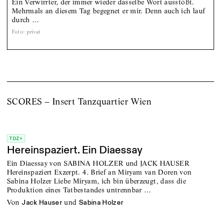
Ein Verwirrter, der immer wieder dasselbe Wort ausstößt.
Mehrmals an diesem Tag begegnet er mir. Denn auch ich lauf
durch …
Foto
:
privat
SCORES – Insert Tanzquartier Wien
TDZ+
Hereinspaziert. Ein Diaessay
Ein Diaessay von SABINA HOLZER und JACK HAUSER
Hereinspaziert Exzerpt. 4. Brief an Miryam van Doren von
Sabina Holzer Liebe Miryam, ich bin überzeugt, dass die
Produktion eines Tatbestandes untrennbar …
von
und
Jack Hauser
Sabina Holzer