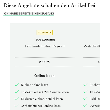
Diese Angebote schalten den Artikel frei:
ICH HABE BEREITS EINEN ZUGANG
TDZ+ PRO
TD
Tageszugang
Prof
12 Stunden ohne Paywall
Zeitschriften un
ab
5,99 €
12,5
Online lesen
Onli
Bücher online lesen
Bücher online 
TdZ-Artikel seit 2013 online lesen
TdZ-Artikel se
Exklusive Online-Artikel lesen
Exklusive Onli
„Arbeitsbücher“ online lesen
„Arbeitsbücher