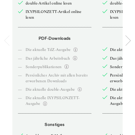
double-Artikel online lesen
double-Artikel
IXYPSILONZETT-Artikel online
IXYPSILONZET
lesen
lesen
PDF-Downloads
PDF-
—
Die aktuelle TdZ-Ausgabe
Die aktuelle 
—
Das jährliche Arbeitsbuch
Das jährliche 
—
Sonderpublikationen
Sonderpublika
—
Persönliches Archiv mit allen bereits
Persönliches A
erworbenen Downloads
erworbenen D
—
Die aktuelle double-Ausgabe
Die aktuelle 
—
Die aktuelle IXYPSILONZETT-
Die aktuelle
Ausgabe
Ausgabe
Sonstiges
So