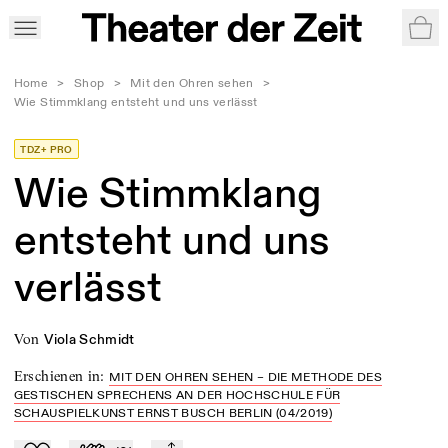
War
Home
>
Shop
>
Mit den Ohren sehen
>
Wie Stimmklang entsteht und uns verlässt
TDZ+ PRO
Wie Stimmklang
entsteht und uns
verlässt
von
Viola Schmidt
Erschienen in
:
MIT DEN OHREN SEHEN – DIE METHODE DES
GESTISCHEN SPRECHENS AN DER HOCHSCHULE FÜR
SCHAUSPIELKUNST ERNST BUSCH BERLIN (04/2019)