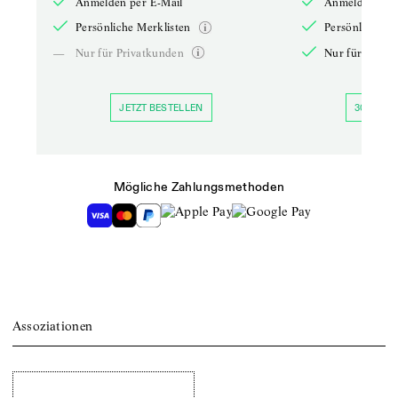
Anmelden per E-Mail
Anmelden per 
Persönliche Merklisten
Persönliche Me
—
Nur für Privatkunden
Nur für Priva
JETZT BESTELLEN
30 TAGE 
Mögliche Zahlungsmethoden
Assoziationen