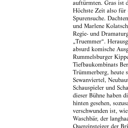
auftürmten. Gras ist 
Höchste Zeit also für
Spurensuche. Dachten
und Marlene Kolatsch
Regie- und Dramatur
„Truemmer“. Herausg
absurd komische Ausg
Rummelsburger Kipp
Tiefbaukombinats Berl
Trümmerberg, heute s
Sewanviertel, Neubau
Schauspieler und Scha
dieser Bühne haben d
hinten gesehen, sozus
verschwunden ist, wie
Waschbär, der langhaa
Quereinsteiger der Br