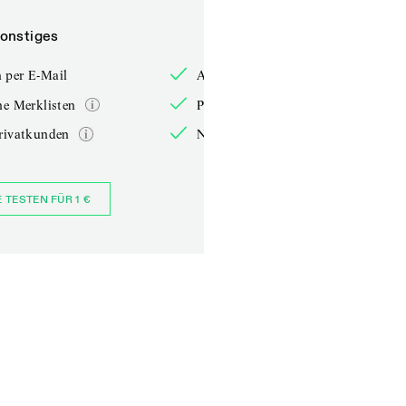
onstiges
Sonstiges
 per E-Mail
Anmelden per E-Mail
he Merklisten
Persönliche Merklisten
rivatkunden
Nur für Privatkunden
E TESTEN FÜR 1 €
JETZT BESTELLEN