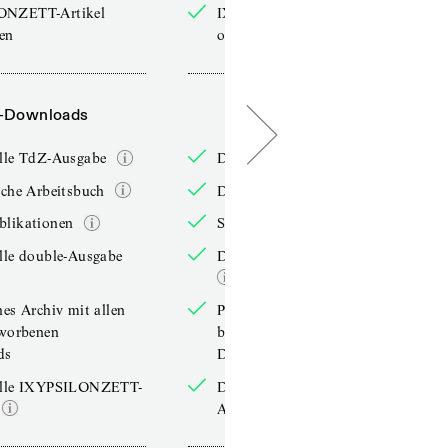
ONZETT-Artikel
IXYPSILONZETT-Artikel
sen
online lesen
-Downloads
PDF-Downloads
elle TdZ-Ausgabe
Die aktuelle TdZ-Ausgabe
iche Arbeitsbuch
Das jährliche Arbeitsbuch
blikationen
Sonderpublikationen
lle double-Ausgabe
Die aktuelle double-Ausgabe
hes Archiv mit allen
Persönliches Archiv mit allen
rworbenen
bereits erworbenen
ds
Downloads
elle IXYPSILONZETT-
Die aktuelle IXYPSILONZETT-
Ausgabe