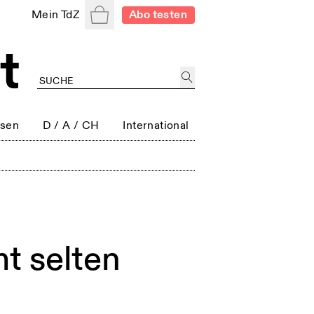
Warenkorb
Mein TdZ
Abo testen
ssen
D / A / CH
International
t selten