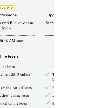
TDZ+ PRO
TDZ+
ofessional
Upgrade für Printabonnenten
en und Bücher online
Standard (TdZ+) – Zeitschriften
lesen
online lesen
,50 €
/
Monat
10,00 €
/
12 Monate
line lesen
Online lesen
line lesen
—
Bücher online lesen
el seit 2013 online
TdZ-Artikel seit 2013 online
lesen
 Online-Artikel lesen
Exklusive Online-Artikel lesen
ücher“ online lesen
„Arbeitsbücher“ online lesen
tikel online lesen
double-Artikel online lesen