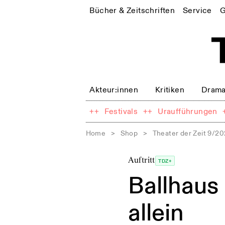
Bücher & Zeitschriften
Service
G
Akteur:innen
Kritiken
Drama
++
Festivals
++
Uraufführungen
Home
>
Shop
>
Theater der Zeit 9/2
Auftritt
TDZ+
Ballhaus
allein