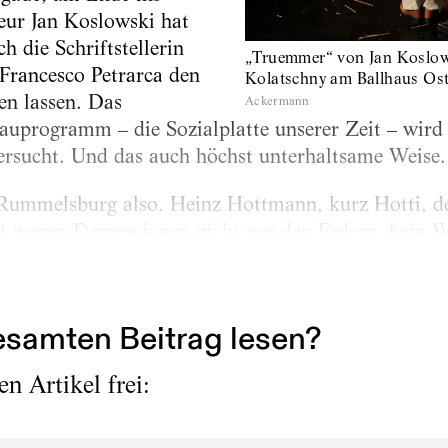
eur Jan Koslowski hat
ch die Schriftstellerin
„Truemmer“ von Jan Koslow
Francesco Petrarca den
Kolatschny am Ballhaus Os
en lassen. Das
Ackermann
nbauprogramm – die Sozialplatte unserer Zeit – wir
ersucht. Und das auch höchst unterhaltsame Weise.
ummelsburg also. Heinz Hottmann, kurz Hotti, de
 wegen Depressionen nicht aus den Federn, kein Wu
mmerfrauen“. (Hintergrund: Die Glorifizierung d
ialistisches Theater,...
samten Beitrag lesen?
n Artikel frei: