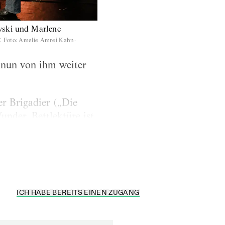
ski und Marlene
t
Foto
:
Amelie Amrei Kahn-
d nun von ihm weiter
r Brigadier („Die
nder, Bettlektüre ist
er Trümmerfrauen nach
ICH HABE BEREITS EINEN ZUGANG