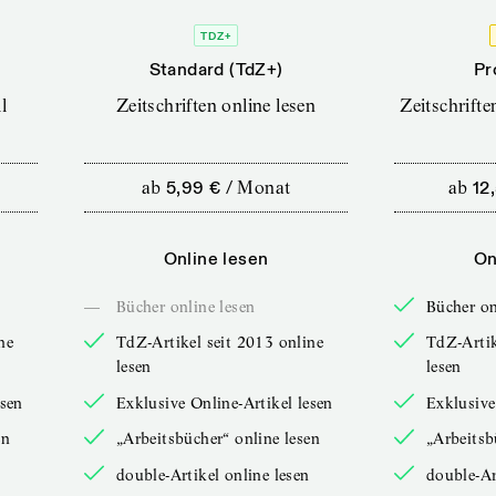
TDZ+
Standard (TdZ+)
Pr
l
Zeitschriften online lesen
Zeitschrift
ab
5,99 €
/
Monat
ab
12
Online lesen
On
—
Bücher online lesen
Bücher on
ne
TdZ-Artikel seit 2013 online
TdZ-Artik
lesen
lesen
esen
Exklusive Online-Artikel lesen
Exklusive
en
„Arbeitsbücher“ online lesen
„Arbeitsb
double-Artikel online lesen
double-Ar