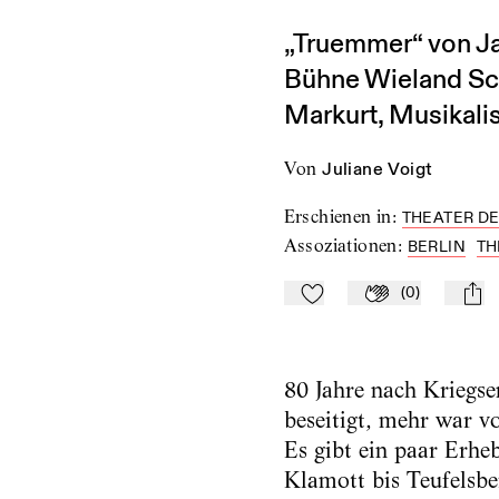
„Truemmer“ von Ja
Bühne Wieland Sch
Markurt, Musikal
von
Juliane Voigt
Erschienen in
:
THEATER DER
Assoziationen
:
BERLIN
TH
(
0
)
Zu Mein-TdZ hinzufügen
Applaudieren
mail
80 Jahre nach Kriegs
beseitigt, mehr war vo
Es gibt ein paar Erh
Klamott bis Teufelsbe