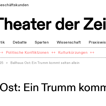
eschäftskunden
tik
Debatte
Sparten
Wissenschaft
Praxiswi
++
Politische Konfliktzonen
++
Kulturkürzungen
++
025
>
Ballhaus Ost: Ein Trumm kommt selten allein
 Ost: Ein Trumm komm