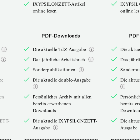
IXYPSILONZETT-Artikel
IXYPSIL
online lesen
online le
PDF-Downloads
PDF
Die aktuelle TdZ-Ausgabe
Die aktu
Das jährliche Arbeitsbuch
Das jährl
Sonderpublikationen
Sonderpu
be
Die aktuelle double-Ausgabe
Die aktue
len
Persönliches Archiv mit allen
Persönlic
bereits erworbenen
bereits e
Downloads
Downloa
ZETT-
Die aktuelle IXYPSILONZETT-
Die aktu
Ausgabe
Ausgabe