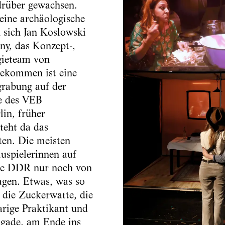
drüber gewachsen.
 eine archäologische
 sich Jan Koslowski
ny, das Konzept-,
gieteam von
ekommen ist eine
rabung auf der
e des VEB
in, früher
teht da das
ten. Die meisten
uspielerinnen auf
ie DDR nur noch von
agen. Etwas, was so
 die Zuckerwatte, die
rige Praktikant und
igade, am Ende ins