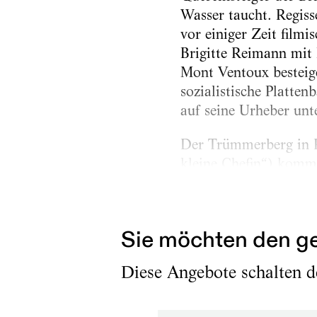
Wasser taucht. Regiss
vor einiger Zeit filmis
Brigitte Reimann mit 
Mont Ventoux besteig
sozialistische Platte
auf seine Urheber unt
Der Trümmerberg in R
kleine Chefin“) kommt
das Buch „Mythos Trü
1945 war vor allem soz
Sie möchten den ge
Diese Angebote schalten de