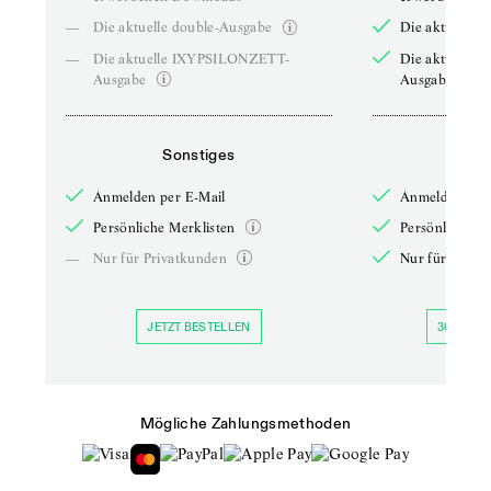
—
Die aktuelle double-Ausgabe
Die aktuelle 
—
Die aktuelle IXYPSILONZETT-
Die aktuelle
Ausgabe
Ausgabe
Sonstiges
So
Anmelden per E-Mail
Anmelden per 
Persönliche Merklisten
Persönliche Me
—
Nur für Privatkunden
Nur für Priva
JETZT BESTELLEN
30 TAGE 
Mögliche Zahlungsmethoden