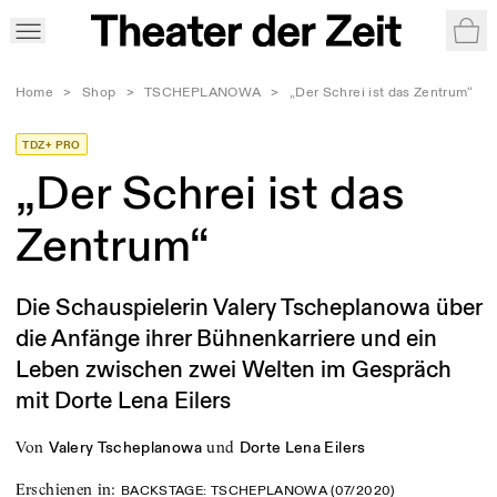
War
Home
>
Shop
>
TSCHEPLANOWA
>
„Der Schrei ist das Zentrum“
TDZ+ PRO
„Der Schrei ist das
Zentrum“
Die Schauspielerin Valery Tscheplanowa über
die Anfänge ihrer Bühnenkarriere und ein
Leben zwischen zwei Welten im Gespräch
mit Dorte Lena Eilers
von
und
Valery Tscheplanowa
Dorte Lena Eilers
Erschienen in
:
BACKSTAGE: TSCHEPLANOWA (07/2020)