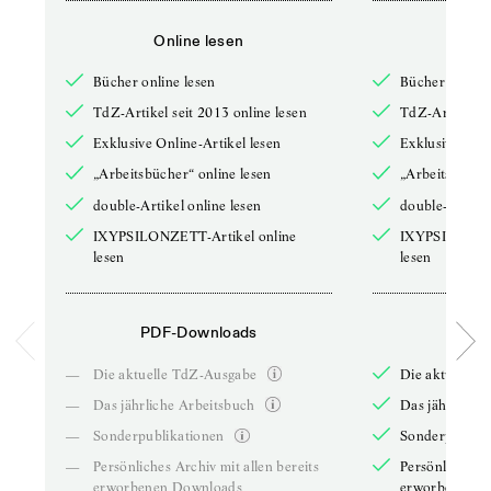
Online lesen
Onli
Bücher online lesen
Bücher online 
TdZ-Artikel seit 2013 online lesen
TdZ-Artikel se
Exklusive Online-Artikel lesen
Exklusive Onli
„Arbeitsbücher“ online lesen
„Arbeitsbücher
double-Artikel online lesen
double-Artikel
IXYPSILONZETT-Artikel online
IXYPSILONZET
lesen
lesen
PDF-Downloads
PDF-
—
Die aktuelle TdZ-Ausgabe
Die aktuelle 
—
Das jährliche Arbeitsbuch
Das jährliche 
—
Sonderpublikationen
Sonderpublika
—
Persönliches Archiv mit allen bereits
Persönliches A
erworbenen Downloads
erworbenen D