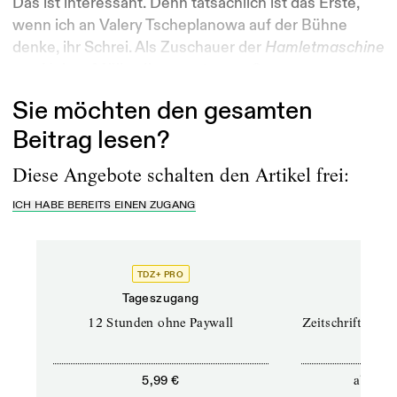
Das ist interessant. Denn tatsächlich ist das Erste,
wenn ich an Valery Tscheplanowa auf der Bühne
denke, ihr Schrei. Als Zuschauer der
Hamletmaschine
von Heiner Müller, Ihrer ersten großen...
Sie möchten den gesamten
Beitrag lesen?
Diese Angebote schalten den Artikel frei:
ICH HABE BEREITS EINEN ZUGANG
TDZ+ PRO
TD
Tageszugang
Prof
12 Stunden ohne Paywall
Zeitschriften un
ab
5,99 €
12,5