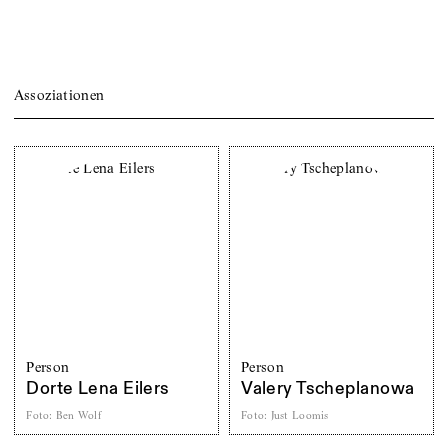
Assoziationen
Person
Person
Dorte Lena Eilers
Valery Tscheplanowa
Foto
:
Ben Wolf
Foto
:
Just Loomis