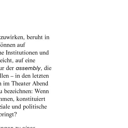
nzuwirken, beruht in
önnen auf
ne Institutionen und
icht, auf eine
ur der
assembly
, die
len – in den letzten
ch im Theater Abend
u bezeichnen: Wenn
men, konstituiert
iale und politische
bringt?