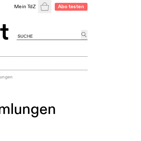
Warenkorb
Mein TdZ
Abo testen
lungen
mmlungen