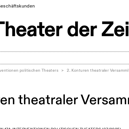
eschäftskunden
ventionen politischen Theaters
>
2. Konturen theatraler Versamm
ren theatraler Versa