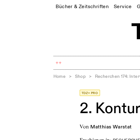
Bücher & Zeitschriften
Service
G
++
Home
>
Shop
>
Recherchen 174: Inter
TDZ+ PRO
2. Kontu
von
Matthias Warstat