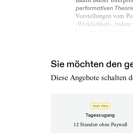
Judith Butler interpr
performativen Theor
Vorstellungen vom Pol
›Wirklichkeit‹, indem 
bzw. der Wirklichkeit
werden. Aus ihrer Sic
der inchoativen und m
Sie möchten den ge
Diese Angebote schalten de
TDZ+ PRO
Tageszugang
12 Stunden ohne Paywall