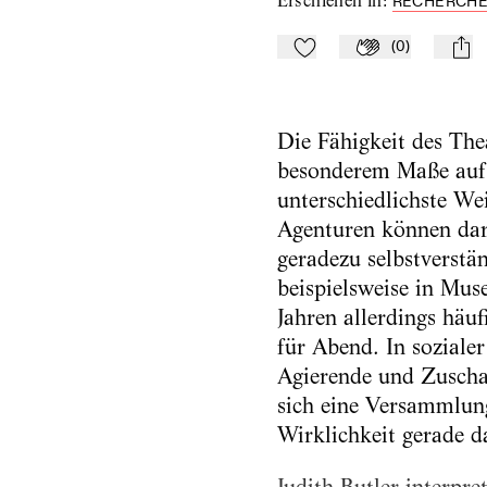
Erschienen in
:
RECHERCHEN
(
0
)
Zu Mein-TdZ hinzufügen
Applaudieren
mail
Die Fähigkeit des The
besonderem Maße auf
unterschiedlichste Wei
Agenturen können dara
geradezu selbstverst
beispielsweise in Mus
Jahren allerdings häu
für Abend. In soziale
Agierende und Zuscha
sich eine Versammlung
Wirklichkeit gerade d