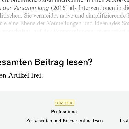
etiert öffentliche Zusammenkünfte in ihren
Anmerku
ie der Versammlung
(2016) als Interventionen in die
itischen. Sie vermeidet naive und simplifizierende
sie eine Ebene der Vorstellungen und Ideen (des Soz
) vorschaltet, auf der Versammlungen interpretier
ht können Versammlungen als »eine verkörperte For
ächtigen Dimensionen herrschender...
samten Beitrag lesen?
n Artikel frei:
TDZ+ PRO
Professional
Zeitschriften und Bücher online lesen
Prof