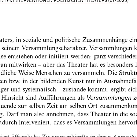
 174: INTERVENTIONEN POLITISCHEN THEATERS (07/2025)
aters, in soziale und politische Zusammenhänge ei
 seinem Versammlungscharakter. Versammlungen k
se entstehen oder initiiert werden; ganz verschiede
n mitwirken – aber das Theater hat es besonders le
ändliche Weise Menschen zu versammeln. Die Strukt
een bzw. in der bildenden Kunst nur in Ausnahmefäl
figer und systematisch – zustande kommt, ergibt si
r Hinsicht sind Aufführungen als
Versammlungen
z
uende zur selben Zeit am selben Ort zusammenkom
. Darf man also annehmen, dass Theater in die soz
adurch interveniert, dass es Versammlungen hervor