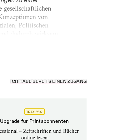
ngen zu einer
 gesellschaftlichen
 Konzeptionen von
ialen, Politischen
t und dadurch wirksam
m des Infragestellens
ICH HABE BEREITS EINEN ZUGANG
TDZ+ PRO
Upgrade für Printabonnenten
essional – Zeitschriften und Bücher
online lesen