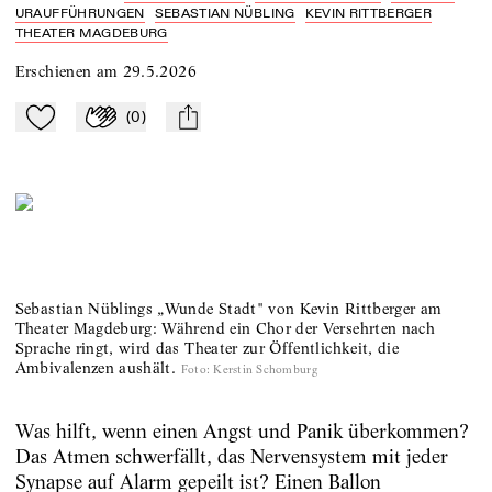
URAUFFÜHRUNGEN
SEBASTIAN NÜBLING
KEVIN RITTBERGER
THEATER MAGDEBURG
Erschienen am
29.5.2026
(
0
)
Zu Mein-TdZ hinzufügen
Applaudieren
mail
Sebastian Nüblings „Wunde Stadt" von Kevin Rittberger am
Theater Magdeburg: Während ein Chor der Versehrten nach
Sprache ringt, wird das Theater zur Öffentlichkeit, die
Ambivalenzen aushält.
Foto
:
Kerstin Schomburg
Was hilft, wenn einen Angst und Panik überkommen?
Das Atmen schwerfällt, das Nervensystem mit jeder
Synapse auf Alarm gepeilt ist? Einen Ballon