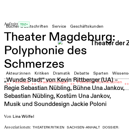
Auftritt
TDZ+
Bücher & Zeitschriften
Service
Geschäftskunden
Theater Magdeburg:
Polyphonie des
Schmerzes
Akteur:innen
Kritiken
Dramatik
Debatte
Sparten
Wissens
„Wunde Stadt“ von Kevin Rittberger (UA) –
Festivals
Uraufführungen
Politische Konfliktzonen
++
++
++
+
Regie Sebastian Nübling, Bühne Una Jankov,
Sebastian Nübling, Kostüm Una Jankov,
Musik und Sounddesign Jackie Poloni
von
Lina Wölfel
Assoziationen
:
THEATERKRITIKEN
SACHSEN-ANHALT
DOSSIER: