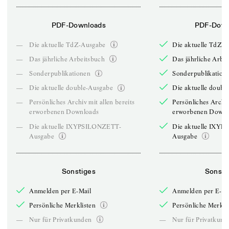
PDF-Downloads
PDF-Down
—
Die aktuelle TdZ-Ausgabe
Die aktuelle TdZ-
—
Das jährliche Arbeitsbuch
Das jährliche Arbe
—
Sonderpublikationen
Sonderpublikation
—
Die aktuelle double-Ausgabe
Die aktuelle doubl
—
Persönliches Archiv mit allen bereits
Persönliches Archiv
erworbenen Downloads
erworbenen Downl
—
Die aktuelle IXYPSILONZETT-
Die aktuelle IXY
Ausgabe
Ausgabe
Sonstiges
Sonsti
Anmelden per E-Mail
Anmelden per E-Ma
Persönliche Merklisten
Persönliche Merkli
—
Nur für Privatkunden
—
Nur für Privatkund