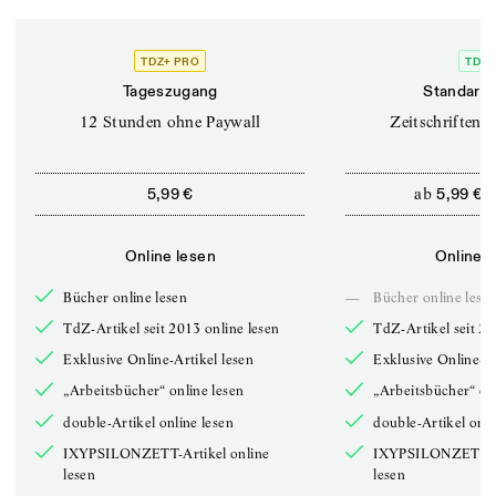
TDZ+ PRO
TDZ+
Tageszugang
Standard 
12 Stunden ohne Paywall
Zeitschriften o
ab
5,99 €
5,99 €
Online lesen
Online l
Bücher online lesen
—
Bücher online lese
TdZ-Artikel seit 2013 online lesen
TdZ-Artikel seit 20
Exklusive Online-Artikel lesen
Exklusive Online-Ar
„Arbeitsbücher“ online lesen
„Arbeitsbücher“ onl
double-Artikel online lesen
double-Artikel onli
IXYPSILONZETT-Artikel online
IXYPSILONZETT-Ar
lesen
lesen