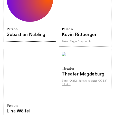
Person
Person
Sebastian Nübling
Kevin Rittberger
Foto
:
Birger Stepputtis
Theater
Theater Magdeburg
Foto
:
Olaf2
, lizensiert unter
CC-BY-
SA-3.0
Person
Lina Wölfel