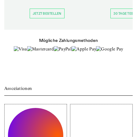
JETZT BESTELLEN
30 TAGE TESTE
Mögliche Zahlungsmethoden
Assoziationen