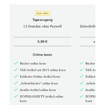
TDZ+ PRO
TD
Tageszugang
Prof
12 Stunden ohne Paywall
Zeitschriften un
ab
5,99 €
12,5
Online lesen
Onli
Bücher online lesen
Bücher online 
TdZ-Artikel seit 2013 online lesen
TdZ-Artikel se
Exklusive Online-Artikel lesen
Exklusive Onli
„Arbeitsbücher“ online lesen
„Arbeitsbücher
double-Artikel online lesen
double-Artikel
IXYPSILONZETT-Artikel online
IXYPSILONZET
lesen
lesen