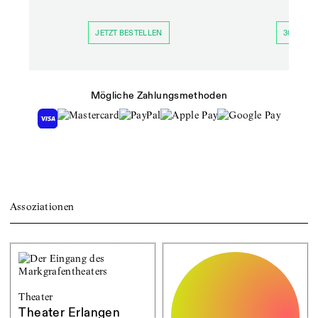
JETZT BESTELLEN
30 TAGE 
Mögliche Zahlungsmethoden
Assoziationen
Theater
Theater Erlangen