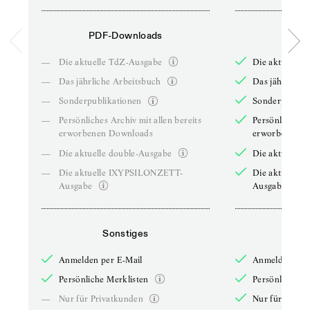
PDF-Downloads
PDF-
—
Die aktuelle TdZ-Ausgabe
Die aktuelle 
—
Das jährliche Arbeitsbuch
Das jährliche 
—
Sonderpublikationen
Sonderpublika
—
Persönliches Archiv mit allen bereits
Persönliches A
erworbenen Downloads
erworbenen D
—
Die aktuelle double-Ausgabe
Die aktuelle 
—
Die aktuelle IXYPSILONZETT-
Die aktuelle
Ausgabe
Ausgabe
Sonstiges
So
Anmelden per E-Mail
Anmelden per 
Persönliche Merklisten
Persönliche Me
—
Nur für Privatkunden
Nur für Priva