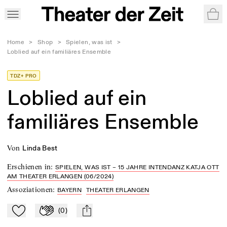
War
Home
>
Shop
>
Spielen, was ist
>
Loblied auf ein familiäres Ensemble
TDZ+ PRO
Loblied auf ein
familiäres Ensemble
von
Linda Best
Erschienen in
:
SPIELEN, WAS IST – 15 JAHRE INTENDANZ KATJA OTT
AM THEATER ERLANGEN (06/2024)
Assoziationen
:
BAYERN
THEATER ERLANGEN
(
0
)
Zu Mein-TdZ hinzufügen
Applaudieren
mail