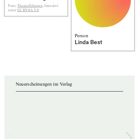
Foto
:
TheaterErlangen
, lizensiert
unter
CC BY-SA 3.0
Person
Linda Best
Neuerscheinungen im Verlag