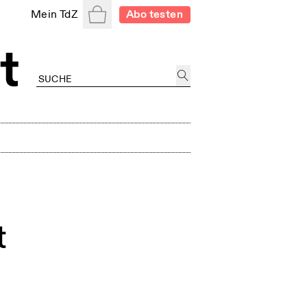
Warenkorb
Mein TdZ
Abo testen
t