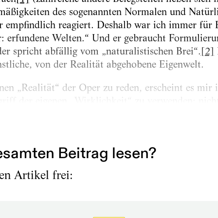
zmäßigkeiten des sogenannten Normalen und Natürl
r empfindlich reagiert. Deshalb war ich immer für 
: erfundene Welten.“ Und er gebraucht Formulierun
er spricht abfällig vom „naturalistischen Brei“.
[2]
nstliche, von der Realität abgehobene Eigenwelt.
enen „Realität“ der Oper zu reden, erscheint es mir
riff der eigenen „Wirklichkeit“ zu verwenden; nicht
ssen, „was der Fall ist“, davon abzusetzen. Anzun
lichkeit keinen Bezug...
samten Beitrag lesen?
n Artikel frei: