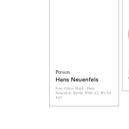
Person
Hans Neuenfels
Foto
:
Oliver Mark - Hans
Neuenfels, Berlin 2006 (CC BY-SA
4.0)