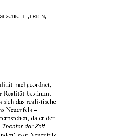
 GESCHICHTE, ERBEN,
lität nachgeordnet,
r Realität bestimmt
sich das realistische
ns Neuenfels –
ernstehen, da er der
t
Theater der Zeit
finden) sagt Neuenfels