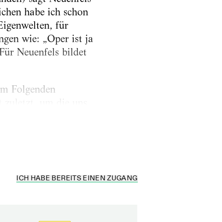
ichen habe ich schon
Eigenwelten, für
gen wie: „Oper ist ja
Für Neuenfels bildet
 im Folgenden
 zuletzt, um die uns
ehmen, dass die
ICH HABE BEREITS EINEN ZUGANG