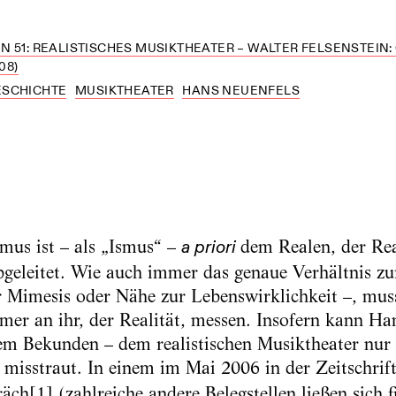
 51: REALISTISCHES MUSIKTHEATER – WALTER FELSENSTEIN:
08)
ESCHICHTE
MUSIKTHEATER
HANS NEUENFELS
smus ist – als „Ismus“ –
dem Realen, der Rea
a priori
bgeleitet. Wie auch immer das genaue Verhältnis zu
Mimesis oder Nähe zur Lebenswirklichkeit –, muss 
er an ihr, der Realität, messen. Insofern kann Ha
m Bekunden – dem realistischen Musiktheater nur f
h misstraut. In einem im Mai 2006 in der Zeitschrif
räch
[1]
(zahlreiche andere Belegstellen ließen sich 