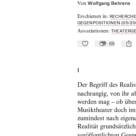
von
Wolfgang Behrens
Erschienen in
:
RECHERCHEN
GEGENPOSITIONEN (05/20
Assoziationen
:
THEATERG
(
0
)
Zu Mein-TdZ hinzufügen
Applaudieren
mail
I
Der Begriff des Reali
nachrangig, von ihr a
werden mag – ob über 
Musiktheater doch imm
zumindest nach eigene
Realität grundsätzlic
veröffentlichten Gesp