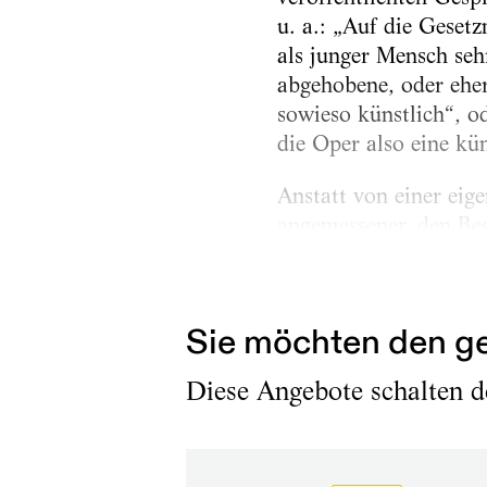
u. a.: „Auf die Geset
als junger Mensch seh
abgehobene, oder eher
sowieso künstlich“, od
die Oper also eine kü
Anstatt von einer eig
angemessener, den Beg
umgebende Realität de
abgehobene Opernwirk
Sie möchten den ge
Diese Angebote schalten de