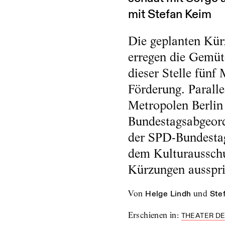
mit Stefan Keim
Die geplanten Kür
erregen die Gemüt
dieser Stelle fünf
Förderung. Paralle
Metropolen Berlin
Bundestagsabgeord
der SPD-Bundestags
dem Kulturausschus
Kürzungen ausspri
von
Helge Lindh
und
Ste
Erschienen in
:
THEATER DE