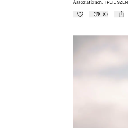
Assoziationen
:
FREIE SZE
(
0
)
Zu Mein-TdZ hinzufügen
Applaudieren
mail