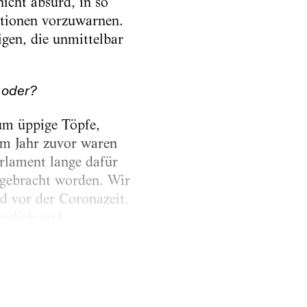
cht absurd, in so
ktionen vorzuwarnen.
igen, die unmittelbar
 oder?
 um üppige Töpfe,
Im Jahr zuvor waren
rlament lange dafür
 gebracht worden. Wir
nd vor der Coronazeit.
gerlich und
m die Förderung von