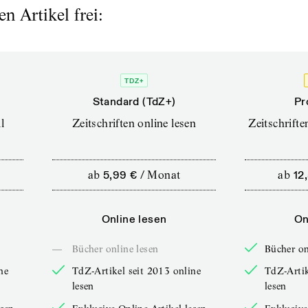
n Artikel frei:
TDZ+
Standard (TdZ+)
Pr
l
Zeitschriften online lesen
Zeitschrift
ab
5,99 €
/
Monat
ab
12
Online lesen
On
—
Bücher online lesen
Bücher on
ne
TdZ-Artikel seit 2013 online
TdZ-Artik
lesen
lesen