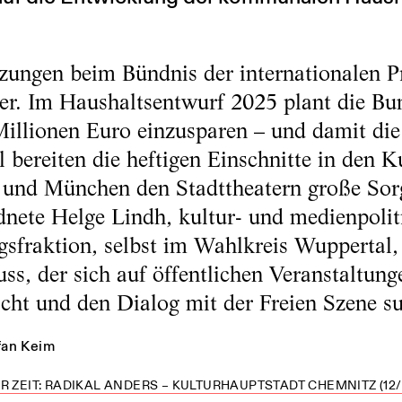
zungen beim Bündnis der internationalen P
er. Im Haushaltsentwurf 2025 plant die Bu
 Millionen Euro einzusparen – und damit di
l bereiten die heftigen Einschnitte in den K
 und München den Stadttheatern große So
nete Helge Lindh, kultur- und medienpolit
fraktion, selbst im Wahlkreis Wuppertal, 
s, der sich auf öffentlichen Veranstaltung
cht und den Dialog mit der Freien Szene su
fan Keim
R ZEIT: RADIKAL ANDERS – KULTURHAUPTSTADT CHEMNITZ (12/