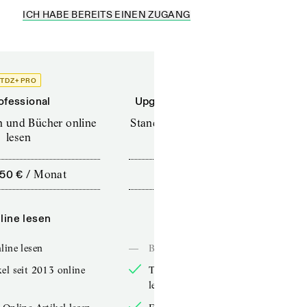
ICH HABE BEREITS EINEN ZUGANG
TDZ+ PRO
TDZ+
ofessional
Upgrade für Printabonnenten
en und Bücher online
Standard (TdZ+) – Zeitschriften
lesen
online lesen
,50 €
/
Monat
10,00 €
/
12 Monate
line lesen
Online lesen
line lesen
—
Bücher online lesen
el seit 2013 online
TdZ-Artikel seit 2013 online
lesen