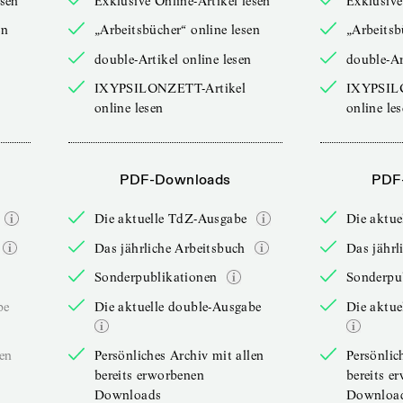
esen
Exklusive Online-Artikel lesen
Exklusive
en
„Arbeitsbücher“ online lesen
„Arbeitsb
double-Artikel online lesen
double-Ar
IXYPSILONZETT-Artikel
IXYPSIL
online lesen
online le
PDF-Downloads
PDF
Die aktuelle TdZ-Ausgabe
Die aktu
Das jährliche Arbeitsbuch
Das jährl
Sonderpublikationen
Sonderpu
be
Die aktuelle double-Ausgabe
Die aktue
len
Persönliches Archiv mit allen
Persönlic
bereits erworbenen
bereits e
Downloads
Downloa