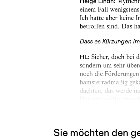
Helge Lindh:
Mythenbi
einem Fall wenigstens
Ich hatte aber keine 
betroffen sind. Das ha
Dass es Kürzungen im
HL:
Sicher, doch bei d
sondern um sehr übers
noch die Förderungen
hamsterradmäßig gekä
dachten, das werde nu
Das war völlig unvorh
enttäuschend. Da geht
Festivals und...
Sie möchten den ge