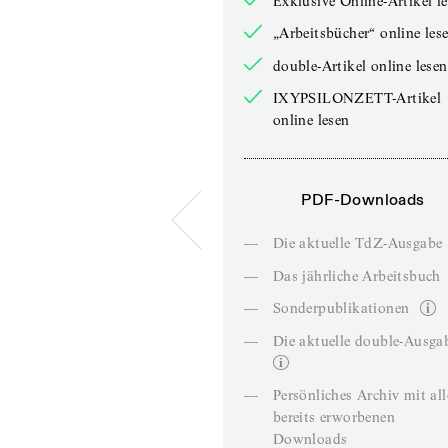
Exklusive Online-Artikel l
„Arbeitsbücher“ online les
double-Artikel online lesen
IXYPSILONZETT-Artikel
online lesen
PDF-Downloads
—
Die aktuelle TdZ-Ausgabe
—
Das jährliche Arbeitsbuch
—
Sonderpublikationen
—
Die aktuelle double-Ausga
—
Persönliches Archiv mit al
bereits erworbenen
Downloads