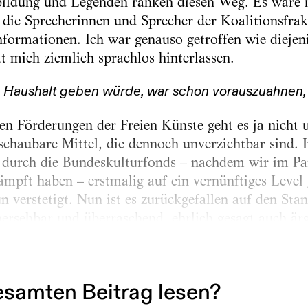
ldung und Legenden ranken diesen Weg. Es wäre ni
 die Sprecherinnen und Sprecher der Koalitionsfra
Informationen. Ich war genauso getroffen wie diejen
t mich ziemlich sprachlos hinterlassen.
 Haushalt geben würde, war schon vorauszuahnen,
en Förderungen der Freien Künste geht es ja nicht
chaubare Mittel, die dennoch unverzichtbar sind. 
 durch die Bundeskulturfonds – nachdem wir im Pa
mpft haben – erstmalig auf ein vernünftiges Level
n verstetigt. Nun ist es zurückgefallen auf den Sta
ersehbar und überraschend, ehrlich gesagt auch är
 es ja nicht nur ums Theater, sondern z. B. auch u
samten Beitrag lesen?