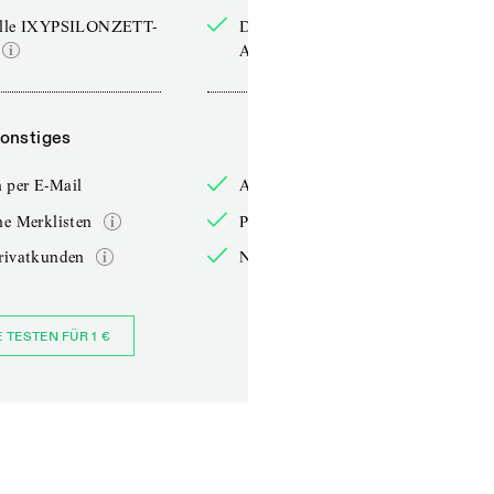
elle IXYPSILONZETT-
Die aktuelle IXYPSILONZETT-
Ausgabe
onstiges
Sonstiges
 per E-Mail
Anmelden per E-Mail
he Merklisten
Persönliche Merklisten
rivatkunden
Nur für Privatkunden
E TESTEN FÜR 1 €
JETZT BESTELLEN