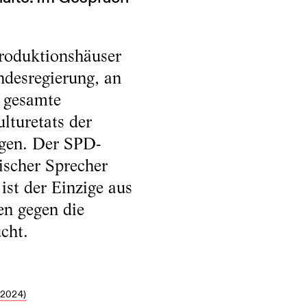
roduktionshäuser
ndesregierung, an
e gesamte
ulturetats der
rgen. Der SPD-
ischer Sprecher
ist der Einzige aus
en gegen die
cht.
2024)