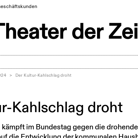
eschäftskunden
024
>
Der Kultur-Kahlschlag droht
ur-Kahlschlag droht
) kämpft im Bundestag gegen die drohend
auf die Entwicklung der kommunalen Haush