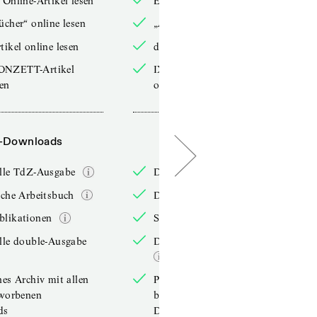
 Online-Artikel lesen
Exklusive Online-Artikel lesen
ücher“ online lesen
„Arbeitsbücher“ online lesen
tikel online lesen
double-Artikel online lesen
ONZETT-Artikel
IXYPSILONZETT-Artikel
sen
online lesen
-Downloads
PDF-Downloads
elle TdZ-Ausgabe
Die aktuelle TdZ-Ausgabe
iche Arbeitsbuch
Das jährliche Arbeitsbuch
blikationen
Sonderpublikationen
lle double-Ausgabe
Die aktuelle double-Ausgabe
hes Archiv mit allen
Persönliches Archiv mit allen
rworbenen
bereits erworbenen
ds
Downloads