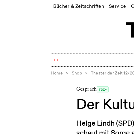
Bücher & Zeitschriften
Service
G
++
Home
>
Shop
>
Theater der Zeit 12/2
Gespräch
TDZ+
Der Kult
Helge Lindh (SPD
schaut mit Sorge 