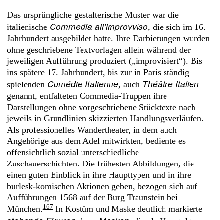
Das ursprüngliche gestalterische Muster war die
Commedia all’improvviso
italienische
, die sich im 16.
Jahrhundert ausgebildet hatte. Ihre Darbietungen wurden
ohne geschriebene Textvorlagen allein während der
jeweiligen Aufführung produziert („improvisiert“). Bis
ins spätere 17. Jahrhundert, bis zur in Paris ständig
Comédie Italienne
Théâtre Italien
spielenden
, auch
genannt, entfalteten Commedia-Truppen ihre
Darstellungen ohne vorgeschriebene Stücktexte nach
jeweils in Grundlinien skizzierten Handlungsverläufen.
Als professionelles Wandertheater, in dem auch
Angehörige aus dem Adel mitwirkten, bediente es
offensichtlich sozial unterschiedliche
Zuschauerschichten. Die frühesten Abbildungen, die
einen guten Einblick in ihre Haupttypen und in ihre
burlesk-komischen Aktionen geben, bezogen sich auf
Aufführungen 1568 auf der Burg Traunstein bei
167
München.
In Kostüm und Maske deutlich markierte