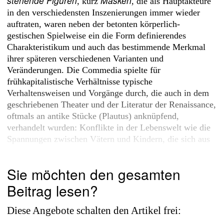
stehende Figuren
Masken
, kurz
, die als Hauptakteure
in den verschiedensten Inszenierungen immer wieder
auftraten, waren neben der betonten körperlich-
gestischen Spielweise ein die Form definierendes
Charakteristikum und auch das bestimmende Merkmal
ihrer späteren verschiedenen Varianten und
Veränderungen. Die Commedia spielte für
frühkapitalistische Verhältnisse typische
Verhaltensweisen und Vorgänge durch, die auch in dem
geschriebenen Theater und der Literatur der Renaissance,
oftmals an antike Stücke (Plautus) anknüpfend,
verhandelt wurden: Konflikte in der Lebenswelt wie die
Spannungen zwischen Vätern und Kindern, die sich aus
den individuellen Liebesneigungen der Kinder ergaben,...
Sie möchten den gesamten
Beitrag lesen?
Diese Angebote schalten den Artikel frei: