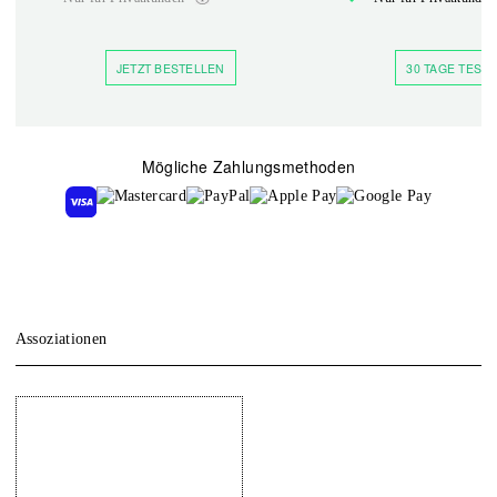
JETZT BESTELLEN
30 TAGE TESTE
Mögliche Zahlungsmethoden
Assoziationen