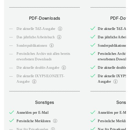
PDF-Downloads
PDF-Down
—
Die aktuelle TdZ-Ausgabe
Die aktuelle TdZ-Au
—
Das jährliche Arbeitsbuch
Das jährliche Arbeits
—
Sonderpublikationen
Sonderpublikationen
—
Persönliches Archiv mit allen bereits
Persönliches Archiv mi
erworbenen Downloads
erworbenen Downloa
—
Die aktuelle double-Ausgabe
Die aktuelle double-
—
Die aktuelle IXYPSILONZETT-
Die aktuelle IXYPS
Ausgabe
Ausgabe
Sonstiges
Sonsti
Anmelden per E-Mail
Anmelden per E-Mail
Persönliche Merklisten
Persönliche Merklist
—
Nur für Privatkunden
Nur für Privatkunden