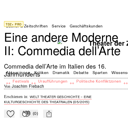
TDZ+ PRO
Bücher & Zeitschriften
Service
Geschäftskunden
Eine andere Moderne
II: Commedia dell’Arte
Commedia dell’Arte im Italien des 16.
Jahrhunderts
Akteur:innen
Kritiken
Dramatik
Debatte
Sparten
Wissens
Festivals
Uraufführungen
Politische Konfliktzonen
++
++
++
+
Joachim Fiebach
von
Erschienen in
:
WELT THEATER GESCHICHTE – EINE
KULTURGESCHICHTE DES THEATRALEN (05/2015)
(
0
)
Zu Mein-TdZ hinzufügen
Applaudieren
mail