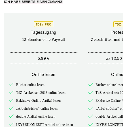
ICH HABE BEREITS EINEN ZUGANG
TDZ+ PRO
TDZ+ P
Tageszugang
Professi
12 Stunden ohne Paywall
Zeitschriften und Bü
5,99 €
12,50 €
ab
Online lesen
Online l
Bücher online lesen
Bücher online lesen
TdZ-Artikel seit 2013 online lesen
TdZ-Artikel seit 2013
Exklusive Online-Artikel lesen
Exklusive Online-Arti
„Arbeitsbücher“ online lesen
„Arbeitsbücher“ onlin
double-Artikel online lesen
double-Artikel online
IXYPSILONZETT-Artikel online lesen
IXYPSILONZETT-Arti