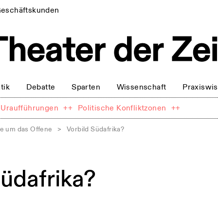
eschäftskunden
tik
Debatte
Sparten
Wissenschaft
Praxiswi
Uraufführungen
++
Politische Konfliktzonen
++
e um das Offene
>
Vorbild Südafrika?
Südafrika?