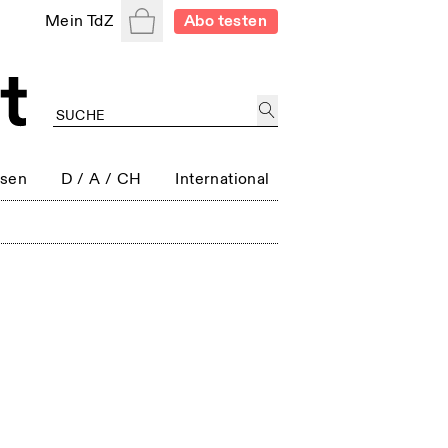
Warenkorb
Mein TdZ
Abo testen
ssen
D / A / CH
International