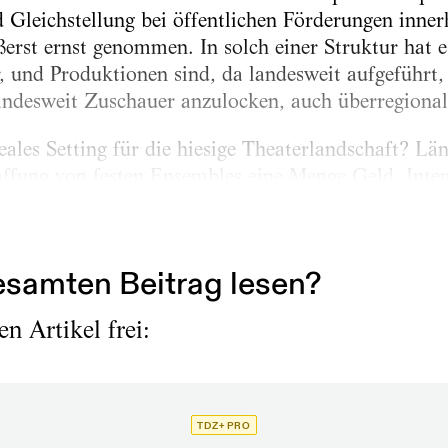
Gleichstellung bei öffentlichen Förderungen inner
rst ernst genommen. In solch einer Struktur hat e
und Produktionen sind, da landesweit aufgeführt, n
landesweit Zuschauer anzulocken, auch überregiona
deales Setting für die hiesige Theaterlandschaft?
ffung von festen Ensembles eine Menge Geld, Inten
ce-Kollektive wie andcompany&Co., She She Pop u
ophiensälen und...
samten Beitrag lesen?
n Artikel frei:
TDZ+ PRO