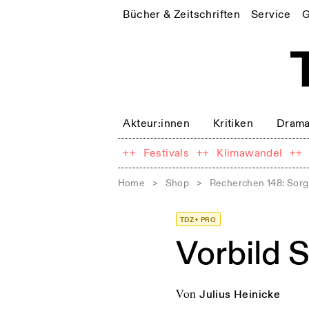
Bücher & Zeitschriften
Service
G
Akteur:innen
Kritiken
Drama
++
Festivals
++
Klimawandel
++
Home
>
Shop
>
Recherchen 148: Sorg
TDZ+ PRO
Vorbild 
von
Julius Heinicke