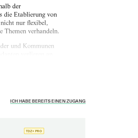
halb der
s die Etablierung von
icht nur flexibel,
le Themen verhandeln.
 Länder und Kommunen
danten verlieren an
nd Rimini Protokoll
ICH HABE BEREITS EINEN ZUGANG
TDZ+ PRO