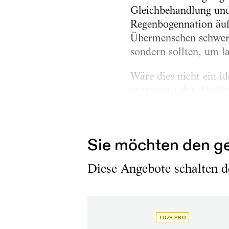
Gleichbehandlung und 
Regenbogennation äuße
Übermenschen schwer, 
sondern sollten, um 
Wäre dies nicht ein i
sparen mit der Abscha
Macht, und Performan
könnten neben HAU, S
Sie möchten den ge
Diese Angebote schalten de
TDZ+ PRO