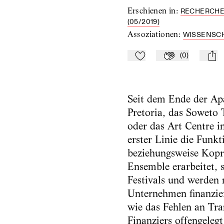
Erschienen in
:
RECHERCHEN
(05/2019)
Assoziationen
:
WISSENSC
(
0
)
Zu Mein-TdZ hinzufügen
Applaudieren
mail
Seit dem Ende der Apa
Pretoria, das Soweto 
oder das Art Centre i
erster Linie die Fun
beziehungsweise Kopr
Ensemble erarbeitet,
Festivals und werden 
Unternehmen finanzier
wie das Fehlen an Tra
Finanziers offengeleg