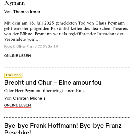
Peymann
von
Thomas Irmer
Mit dem am 16. Juli 2025 gemeldeten Tod von Claus Peymann
geht eine der prägenden Persönlichkeiten des deutschen Theaters
von der Bühne. Peymann war als regieführender Intendant der
Verbündete von …
Foto
:
© Oliver Mark / CC BY-SA 4.0
ONLINE LESEN
TDZ+ PRO
Brecht und Chur – Eine amour fou
Oder Herr Peymann überbringt einen Kuss
von
Carsten Michels
ONLINE LESEN
Bye-bye Frank Hoffmann! Bye-bye Franz
Peschke!