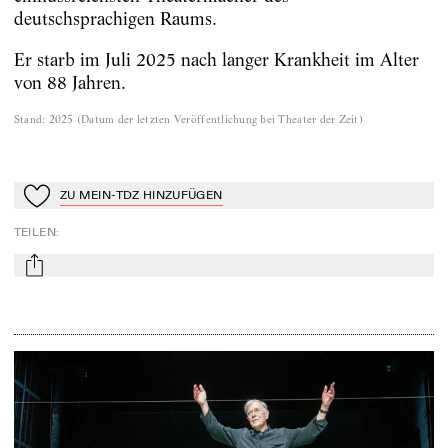
deutschsprachigen Raums.
Er starb im Juli 2025 nach langer Krankheit im Alter
von 88 Jahren.
Stand
:
2025
(
Datum der letzten Veröffentlichung bei Theater der Zeit
)
ZU MEIN-TDZ HINZUFÜGEN
Zu Mein-TdZ hinzufügen
TEILEN
:
mail