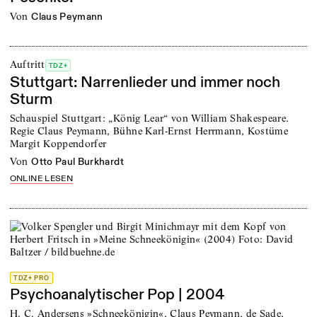
von
Claus Peymann
Auftritt
TDZ+
Stuttgart: Narrenlieder und immer noch
Sturm
Schauspiel Stuttgart: „König Lear“ von William Shakespeare.
Regie Claus Peymann, Bühne Karl-Ernst Herrmann, Kostüme
Margit Koppendorfer
von
Otto Paul Burkhardt
ONLINE LESEN
TDZ+ PRO
Psychoanalytischer Pop | 2004
H. C. Andersens »Schneekönigin«, Claus Peymann, de Sade,