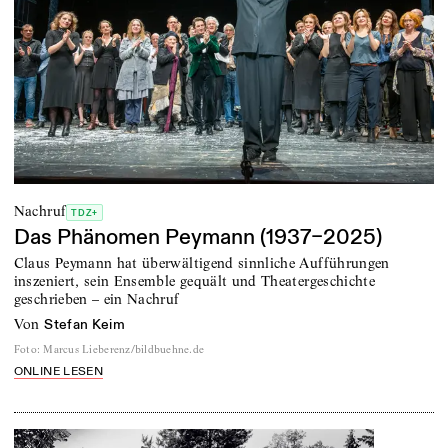
Nachruf
TDZ+
Das Phänomen Peymann (1937–2025)
Claus Peymann hat überwältigend sinnliche Aufführungen
inszeniert, sein Ensemble gequält und Theatergeschichte
geschrieben – ein Nachruf
von
Stefan Keim
Foto
:
Marcus Lieberenz/bildbuehne.de
ONLINE LESEN