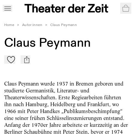
War
Home
>
Autor:innen
>
Claus Peymann
Claus Peymann
Zu Mein-TdZ hinzufügen
mail
Claus Peymann wurde 1937 in Bremen geboren und
studierte Germanistik, Literatur- und
Theaterwissenschaften. Erste Regiearbeiten führten
ihn nach Hamburg, Heidelberg und Frankfurt, wo
1966 mit Peter Handkes „Publikumsbeschimpfung“
eine seiner frühen Schlüsselinszenierungen entstand.
Anfang der 1970er Jahre arbeitete er kurzzeitig an der
Berliner Schaubühne mit Peter Stein, bevor er 1974