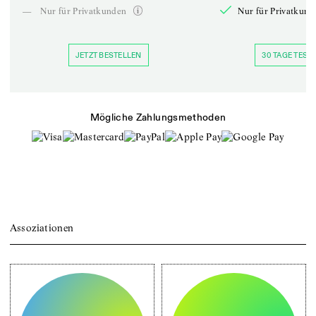
—
Nur für Privatkunden
Nur für Privatkund
JETZT BESTELLEN
30 TAGE TESTE
Mögliche Zahlungsmethoden
Assoziationen