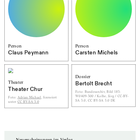
Person
Person
Claus Peymann
Carsten Michels
Dossier
Theater
Bertolt Brecht
Theater Chur
Foto
:
Bundesarchiv, Bild 183-
W0409-300 / Kolbe, Jörg / CC-BY-
Foto
:
Adrian Michael
, lizensiert
SA 3.0, CC BY-SA 3.0 DE
unter
CC BY-SA 3.0
Neuerscheinungen im Verlag