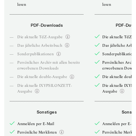
lesen
lesen
PDF-Downloads
PDF-Down
—
Die aktuelle TdZ-Ausgabe
Die aktuelle TdZ-
—
Das jährliche Arbeitsbuch
Das jährliche Arbe
—
Sonderpublikationen
Sonderpublikation
—
Persönliches Archiv mit allen bereits
Persönliches Archiv
erworbenen Downloads
erworbenen Downl
—
Die aktuelle double-Ausgabe
Die aktuelle doubl
—
Die aktuelle IXYPSILONZETT-
Die aktuelle IXY
Ausgabe
Ausgabe
Sonstiges
Sonsti
Anmelden per E-Mail
Anmelden per E-Ma
Persönliche Merklisten
Persönliche Merkli