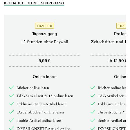
ICH HABE BEREITS EINEN ZUGANG
TDZ+ PRO
TDZ+ P
Tageszugang
Professi
12 Stunden ohne Paywall
Zeitschriften und Bü
ab
5,99 €
12,50 €
Online lesen
Online l
Bücher online lesen
Bücher online lese
TdZ-Artikel seit 2013 online lesen
TdZ-Artikel seit 20
Exklusive Online-Artikel lesen
Exklusive Online-Ar
„Arbeitsbücher“ online lesen
„Arbeitsbücher“ onl
double-Artikel online lesen
double-Artikel onli
IXYPSILONZETT-Artikel online
IXYPSILONZETT-Ar