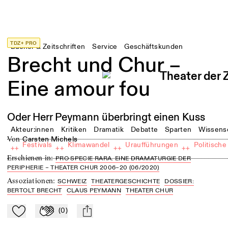
TDZ+ PRO
Bücher & Zeitschriften
Service
Geschäftskunden
Brecht und Chur –
Eine amour fou
Oder Herr Peymann überbringt einen Kuss
Akteur:innen
Kritiken
Dramatik
Debatte
Sparten
Wissens
von
Carsten Michels
Festivals
Klimawandel
Uraufführungen
Politische
++
++
++
++
Erschienen in
:
PRO SPECIE RARA. EINE DRAMATURGIE DER
PERIPHERIE – THEATER CHUR 2006–20 (06/2020)
Assoziationen
:
SCHWEIZ
THEATERGESCHICHTE
DOSSIER:
BERTOLT BRECHT
CLAUS PEYMANN
THEATER CHUR
(
0
)
Zu Mein-TdZ hinzufügen
Applaudieren
mail