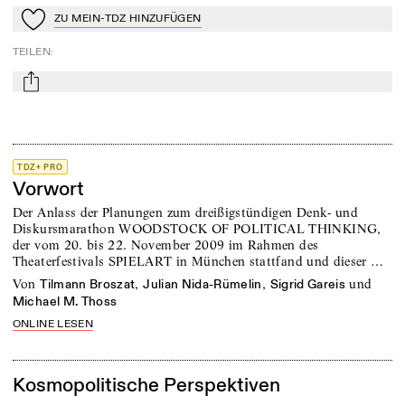
ZU MEIN-TDZ HINZUFÜGEN
Zu Mein-TdZ hinzufügen
TEILEN
:
mail
TDZ+ PRO
Vorwort
Der Anlass der Planungen zum dreißigstündigen Denk- und
Diskursmarathon WOODSTOCK OF POLITICAL THINKING,
der vom 20. bis 22. November 2009 im Rahmen des
Theaterfestivals SPIELART in München stattfand und dieser …
von
,
,
und
Tilmann Broszat
Julian Nida-Rümelin
Sigrid Gareis
Michael M. Thoss
ONLINE LESEN
Kosmopolitische Perspektiven