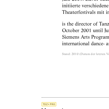
initiierte verschieden
Theaterfestivals mit i
is the director of Tan
October 2001 until Ju
Siemens Arts Program.
international dance- a
Stand
:
2010
(
Datum der letzten Ve
TDZ+ PRO