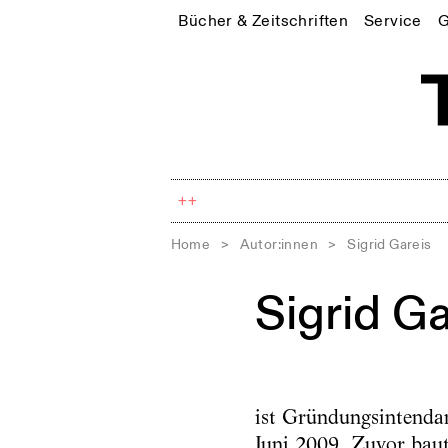
Bücher & Zeitschriften
Service
G
++
Home
>
Autor:innen
>
Sigrid Gareis
Sigrid Ga
ist Gründungsintendan
Juni 2009. Zuvor baut