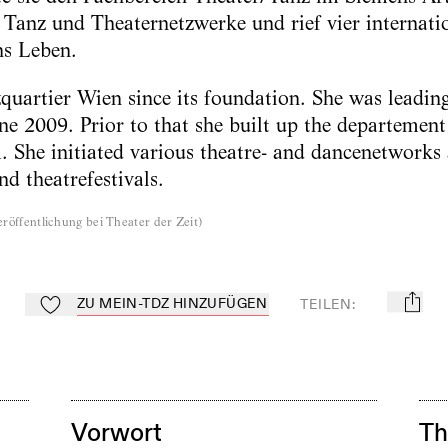
e Tanz und Theaternetzwerke und rief vier internat
ns Leben.
zquartier Wien since its foundation. She was leadin
ne 2009. Prior to that she built up the departement
 She initiated various theatre- and dancenetworks
nd theatrefestivals.
röffentlichung bei Theater der Zeit
)
ZU MEIN-TDZ HINZUFÜGEN
TEILEN
:
mail
Zu Mein-TdZ hinzufügen
Vorwort
Th