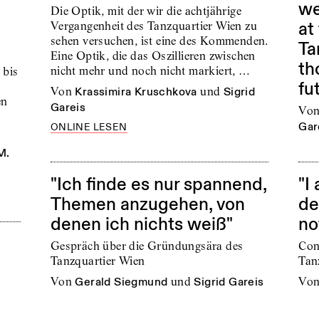
we
Die Optik, mit der wir die achtjährige
at
Vergangenheit des Tanzquartier Wien zu
sehen versuchen, ist eine des Kommenden.
Ta
Eine Optik, die das Oszillieren zwischen
th
nicht mehr und noch nicht markiert, …
bis
fut
von
Krassimira Kruschkova
und
Sigrid
en
Gareis
vo
Gar
ONLINE LESEN
M.
"Ich finde es nur spannend,
"I
Themen anzugehen, von
de
denen ich nichts weiß"
no
Gespräch über die Gründungsära des
Con
Tanzquartier Wien
Tan
von
Gerald Siegmund
und
Sigrid Gareis
vo