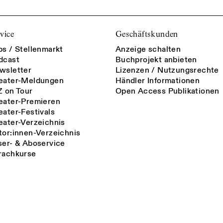
vice
Geschäftskunden
bs / Stellenmarkt
Anzeige schalten
dcast
Buchprojekt anbieten
wsletter
Lizenzen / Nutzungsrechte
eater-Meldungen
Händler Informationen
Z on Tour
Open Access Publikationen
eater-Premieren
eater-Festivals
eater-Verzeichnis
tor:innen-Verzeichnis
ser- & Aboservice
rachkurse