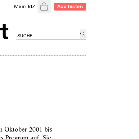
Warenkorb
Mein TdZ
Abo testen
on Oktober 2001 bis
s Program auf. Sie