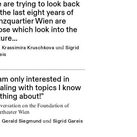
 are trying to look back
 the last eight years of
nzquartier Wien are
ose which look into the
ure...
n
Krassimira Kruschkova
und
Sigrid
eis
 am only interested in
aling with topics I know
thing about!"
versation on the Foundation of
ztheater Wien
n
Gerald Siegmund
und
Sigrid Gareis