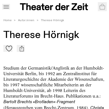
War
Home
>
Autor:innen
>
Therese Hörnigk
Therese Hörnigk
Zu Mein-TdZ hinzufügen
mail
Studium der Germanistik/Anglistik an der Humboldt-
Universität Berlin, bis 1992 am Zentralinstitut für
Literaturgeschichte der Akademie der Wissenschaften,
bis 1997 wissenschaftliche Mitarbeiterin an der
Humboldt-Universität, ab 1998 Leiterin des
Literaturforums im Brecht-Haus. Publikationen u.a.:
Bertolt Brechts »Brotladen«-Fragment
(Herausgegeben vom Brecht-Zentrum, 1984),
Christa