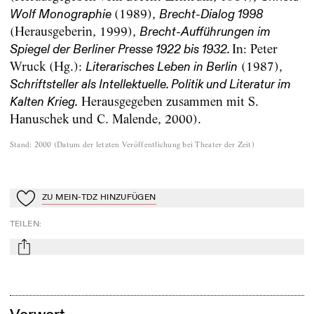
(1989),
Wolf Monographie
Brecht-Dialog 1998
(Herausgeberin, 1999),
Brecht-Aufführungen im
In: Peter
Spiegel der Berliner Presse 1922 bis 1932.
Wruck (Hg.):
(1987),
Literarisches Leben in Berlin
Schriftsteller als Intellektuelle. Politik und Literatur im
Herausgegeben zusammen mit S.
Kalten Krieg.
Hanuschek und C. Malende, 2000).
Stand
:
2000
(
Datum der letzten Veröffentlichung bei Theater der Zeit
)
ZU MEIN-TDZ HINZUFÜGEN
Zu Mein-TdZ hinzufügen
TEILEN
:
mail