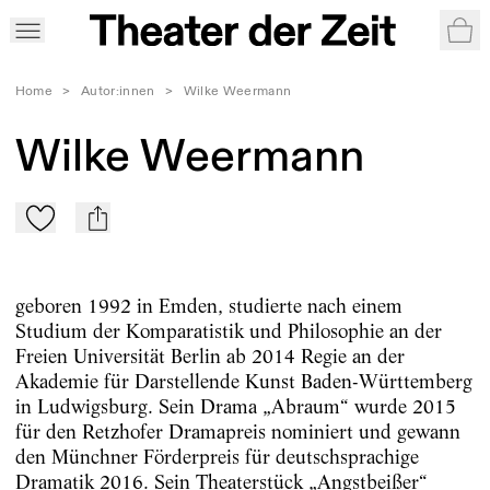
War
Home
>
Autor:innen
>
Wilke Weermann
Wilke Weermann
Zu Mein-TdZ hinzufügen
mail
geboren 1992 in Emden, studierte nach einem
Studium der Komparatistik und Philosophie an der
Freien Universität Berlin ab 2014 Regie an der
Akademie für Darstellende Kunst Baden-Württemberg
in Ludwigsburg. Sein Drama „Abraum“ wurde 2015
für den Retzhofer Dramapreis nominiert und gewann
den Münchner Förderpreis für deutschsprachige
Dramatik 2016. Sein Theaterstück „Angstbeißer“