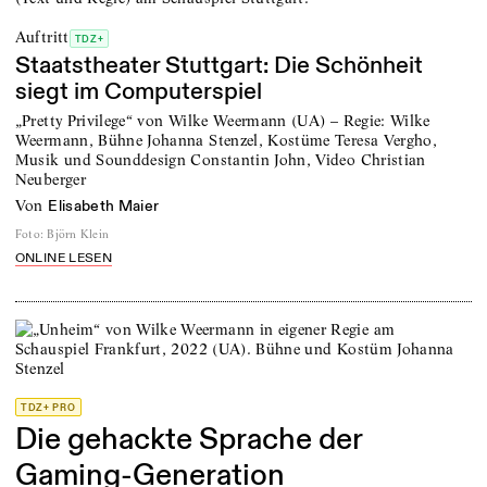
Auftritt
TDZ+
Staatstheater Stuttgart: Die Schönheit
siegt im Computerspiel
„Pretty Privilege“ von Wilke Weermann (UA) – Regie: Wilke
Weermann, Bühne Johanna Stenzel, Kostüme Teresa Vergho,
Musik und Sounddesign Constantin John, Video Christian
Neuberger
von
Elisabeth Maier
Foto
:
Björn Klein
ONLINE LESEN
TDZ+ PRO
Die gehackte Sprache der
Gaming-Generation