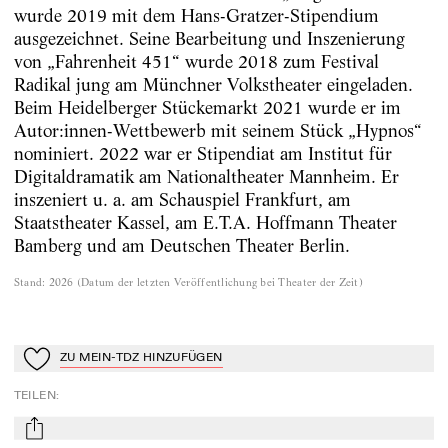
wurde 2019 mit dem Hans-Gratzer-Stipendium
ausgezeichnet. Seine Bearbeitung und Inszenierung
von „Fahrenheit 451“ wurde 2018 zum Festival
Radikal jung am Münchner Volkstheater eingeladen.
Beim Heidelberger Stückemarkt 2021 wurde er im
Autor:innen-Wettbewerb mit seinem Stück „Hypnos“
nominiert. 2022 war er Stipendiat am Institut für
Digitaldramatik am Nationaltheater Mannheim. Er
inszeniert u. a. am Schauspiel Frankfurt, am
Staatstheater Kassel, am E.T.A. Hoffmann Theater
Bamberg und am Deutschen Theater Berlin.
Stand
:
2026
(
Datum der letzten Veröffentlichung bei Theater der Zeit
)
ZU MEIN-TDZ HINZUFÜGEN
Zu Mein-TdZ hinzufügen
TEILEN
:
mail