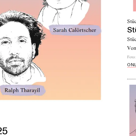
Stü
St
Stü
vo
Foto
:
ONL
25