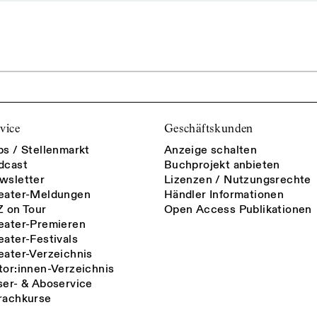
vice
Geschäftskunden
bs / Stellenmarkt
Anzeige schalten
dcast
Buchprojekt anbieten
wsletter
Lizenzen / Nutzungsrechte
eater-Meldungen
Händler Informationen
Z on Tour
Open Access Publikationen
eater-Premieren
eater-Festivals
eater-Verzeichnis
tor:innen-Verzeichnis
ser- & Aboservice
rachkurse