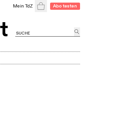
Warenkorb
Mein TdZ
Abo testen