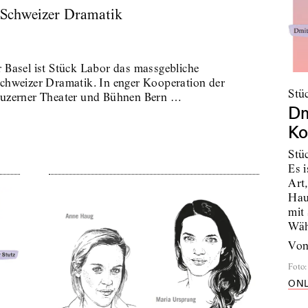
r Schweizer Dramatik
 Basel ist Stück Labor das massgebliche
chweizer Dramatik. In enger Kooperation der
Stü
Luzerner Theater und Bühnen Bern …
Dm
Ko
Stü
Es 
Art,
Hau
mit
Wäh
vo
Foto
:
ONL