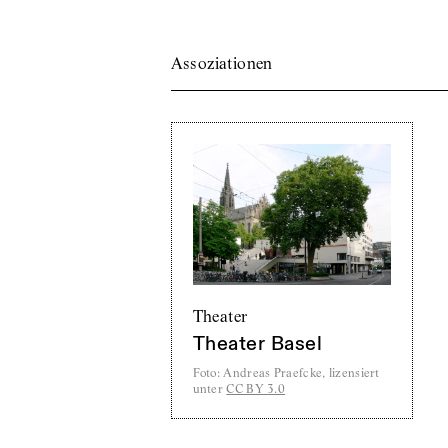
Assoziationen
Theater
Theater Basel
Foto
:
Andreas Praefcke, lizensiert
unter
CC BY 3.0