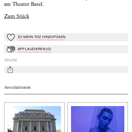
am Theater Basel.
Zum Stück
ZU MEIN-TDZ HINZUFÜGEN
Zu Mein-TdZ hinzufügen
APPLAUDIEREN
(
0
)
Applaudieren
TEILEN
:
mail
Assoziationen