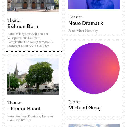
Dossier
Theater
Neue Dramatik
Bühnen Bern
Foto
:
Vitor Monthay
Foto
:
Wladyslaw Sojka
in der
Wikipedia auf Deutsch
(
Originaltext:
),
?
Wladyslaw
[Disk.]
lizensiert unter
CC-BY-SA-3.0
Person
Theater
Michael Gmaj
Theater Basel
Foto
:
Andreas Praefcke, lizensiert
unter
CC BY 3.0