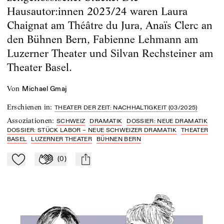
Hausautor:innen 2023/24 waren Laura
Chaignat am Théâtre du Jura, Anaïs Clerc an
den Bühnen Bern, Fabienne Lehmann am
Luzerner Theater und Silvan Rechsteiner am
Theater Basel.
von
Michael Gmaj
Erschienen in
:
THEATER DER ZEIT: NACHHALTIGKEIT (03/2025)
Assoziationen
:
SCHWEIZ
DRAMATIK
DOSSIER: NEUE DRAMATIK
DOSSIER: STÜCK LABOR – NEUE SCHWEIZER DRAMATIK
THEATER
BASEL
LUZERNER THEATER
BÜHNEN BERN
(
0
)
Zu Mein-TdZ hinzufügen
Applaudieren
mail