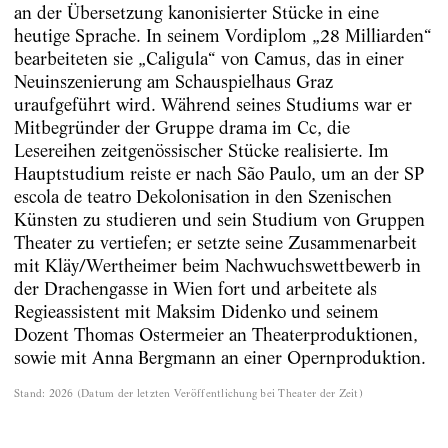
an der Übersetzung kanonisierter Stücke in eine
heutige Sprache. In seinem Vordiplom „28 Milliarden“
bearbeiteten sie „Caligula“ von Camus, das in einer
Neuinszenierung am Schauspielhaus Graz
uraufgeführt wird. Während seines Studiums war er
Mitbegründer der Gruppe drama im Cc, die
Lesereihen zeitgenössischer Stücke realisierte. Im
Hauptstudium reiste er nach São Paulo, um an der SP
escola de teatro Dekolonisation in den Szenischen
Künsten zu studieren und sein Studium von Gruppen
Theater zu vertiefen; er setzte seine Zusammenarbeit
mit Kläy/Wertheimer beim Nachwuchswettbewerb in
der Drachengasse in Wien fort und arbeitete als
Regieassistent mit Maksim Didenko und seinem
Dozent Thomas Ostermeier an Theaterproduktionen,
sowie mit Anna Bergmann an einer Opernproduktion.
Stand
:
2026
(
Datum der letzten Veröffentlichung bei Theater der Zeit
)