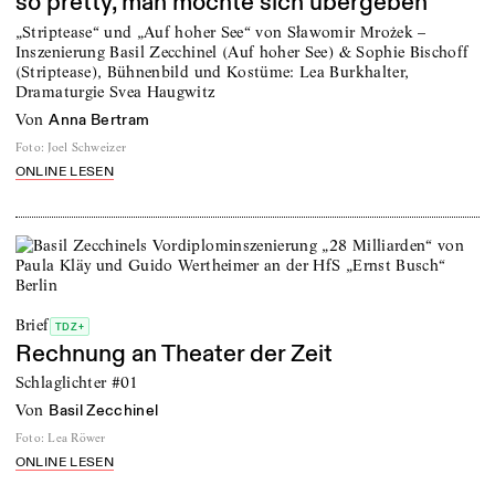
so pretty, man möchte sich übergeben
„Striptease“ und „Auf hoher See“ von Sławomir Mrożek –
Inszenierung Basil Zecchinel (Auf hoher See) & Sophie Bischoff
(Striptease), Bühnenbild und Kostüme: Lea Burkhalter,
Dramaturgie Svea Haugwitz
von
Anna Bertram
Foto
:
Joel Schweizer
ONLINE LESEN
Brief
TDZ+
Rechnung an Theater der Zeit
Schlaglichter #01
von
Basil Zecchinel
Foto
:
Lea Röwer
ONLINE LESEN