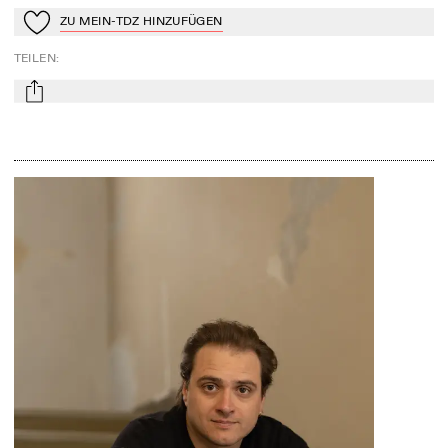
ZU MEIN-TDZ HINZUFÜGEN
Zu Mein-TdZ hinzufügen
TEILEN
:
mail