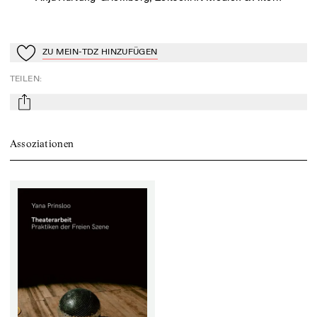
ZU MEIN-TDZ HINZUFÜGEN
Zu Mein-TdZ hinzufügen
TEILEN
:
mail
Assoziationen