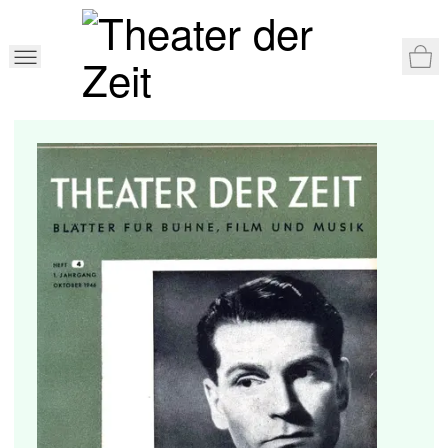
War
Home
>
Shop
>
Theater der Zeit
>
Theater der Zeit 4/1946