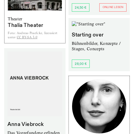
ONLINE LESEN
24,50 €
Theater
Thalia Theater
Foto
:
Andreas Praefcke, lizensiert
Starting over
unter
CC BY-SA 3.0
Bühnenbilder, Konzepte /
Stages, Concepts
28,00 €
Anna Viebrock
Das Vorgefundene erfinden