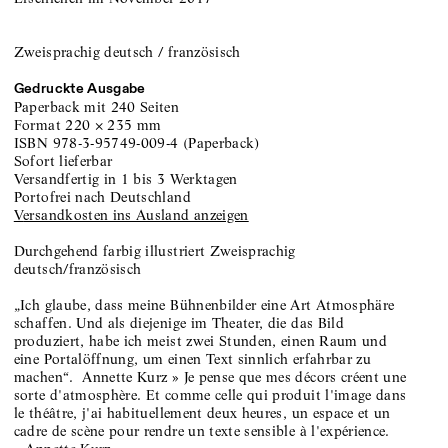
Zweisprachig deutsch / französisch
Gedruckte Ausgabe
Paperback
mit 240 Seiten
Format
220
×
235
mm
ISBN
978-3-95749-009-4
(
Paperback
)
sofort lieferbar
versandfertig in 1 bis 3 Werktagen
portofrei nach Deutschland
Versandkosten ins Ausland anzeigen
Durchgehend farbig illustriert Zweisprachig
deutsch/französisch
„Ich glaube, dass meine Bühnenbilder eine Art Atmosphäre
schaffen. Und als diejenige im Theater, die das Bild
produziert, habe ich meist zwei Stunden, einen Raum und
eine Portalöffnung, um einen Text sinnlich erfahrbar zu
machen“. Annette Kurz » Je pense que mes décors créent une
sorte d'atmosphère. Et comme celle qui produit l'image dans
le théâtre, j'ai habituellement deux heures, un espace et un
cadre de scène pour rendre un texte sensible à l'expérience.