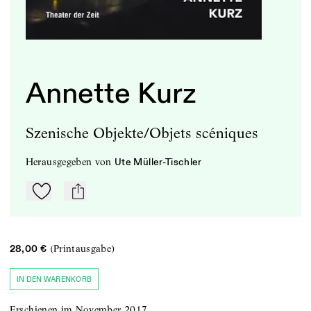
Annette Kurz
Szenische Objekte/Objets scéniques
herausgegeben
von
Ute Müller-Tischler
Zu Mein-TdZ hinzufügen
mail
(Printausgabe)
28,00 €
IN DEN WARENKORB
Erschienen im November 2017