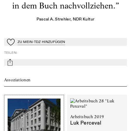
in dem Buch nachvollziehen.
”
Pascal A. Strehler
, NDR Kultur
ZU MEIN-TDZ HINZUFÜGEN
Zu Mein-TdZ hinzufügen
TEILEN
:
mail
Assoziationen
Arbeitsbuch 2019
Luk Perceval