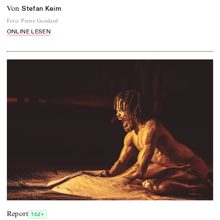
von
Stefan Keim
Foto
:
Pierre Gondard
ONLINE LESEN
Report
TDZ+