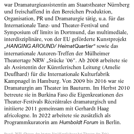
war Dramaturgieassistentin am Staatstheater Nürnberg
und freischaffend in den Bereichen Produktion,
Organisation, PR und Dramaturgie tätig, u.a. für das
Internationale Tanz- und Theater-Festival und
Symposium off limits in Dortmund, das multimediale,
interdisziplinäre, von der EU geförderte Kunstprojekt
sowie das
„HANGING AROUND/ HeimatQuartier“
internationale Autoren-Treffen der Mülheimer
Theatertage NRW „Stücke '06“. Ab 2008 arbeitete sie
als Assistentin der Künstlerischen Leitung (Amelie
Deuflhard) für die Internationale Kulturfabrik
Kampnagel in Hamburg. Von 2009 bis 2016 war sie
Dramaturgin am Theater im Bauturm. Im Herbst 2010
betreute sie in Burkina Faso die Eigenkreationen des
Theater-Festivals Récréâtrales dramaturgisch und
initiierte 2011 gemeinsam mit Gerhardt Haag
africologne. In 2022 arbeitete sie zusätzlich als
Programmkuratorin am
in Berlin.
Humboldt Forum
Stand
:
2025
(
Datum der letzten Veröffentlichung bei Theater der Zeit
)