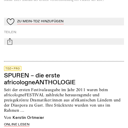
ZU MEIN-TDZ HINZUFÜGEN
Zu Mein-TdZ hinzufügen
TEILEN
:
mail
TDZ+ PRO
SPUREN – die erste
africologneANTHOLOGIE
Seit der ersten Festivalausgabe im Jahr 2011 waren beim
africologneFESTIVAL zahlreiche herausragende und
preisgekrönte Dramatiker:innen aus afrikanischen Ländern und
der Diaspora zu Gast. Ihre Stücktexte wurden von uns im
Rahmen …
von
Kerstin Ortmeier
ONLINE LESEN