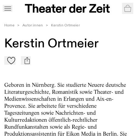
War
Home
>
Autor:innen
>
Kerstin Ortmeier
Kerstin Ortmeier
Zu Mein-TdZ hinzufügen
mail
Geboren in Nürnberg. Sie studierte Neuere deutsche
Literaturgeschichte, Romanistik sowie Theater- und
Medienwissenschaften in Erlangen und Aix-en-
Provence. Sie arbeitete für verschiedene
Tageszeitungen sowie Nachrichten- und
Kulturredaktionen öffentlich-rechtlicher
Rundfunkanstalten sowie als Regie- und
Produktionsassistentin für Eikon Media in Berlin. Sie