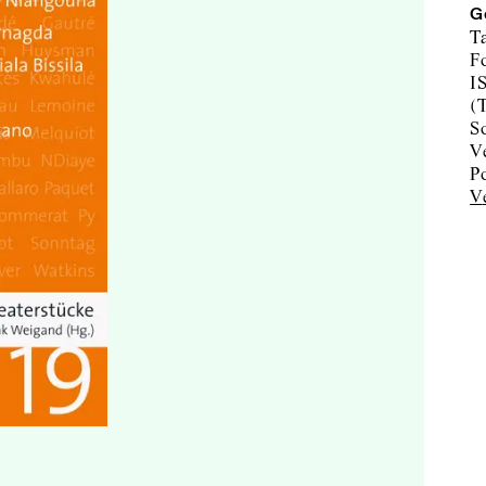
G
T
F
I
(