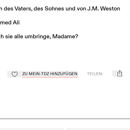
en des Vaters, des Sohnes und von J.M. Weston
med Ali
ch sie alle umbringe, Madame?
ZU MEIN-TDZ HINZUFÜGEN
TEILEN
:
mail
Zu Mein-TdZ hinzufügen