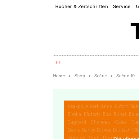
Bücher & Zeitschriften
Service
G
++
Home
>
Shop
>
Scène
>
Scène 19