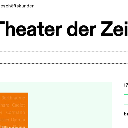
eschäftskunden
1
E