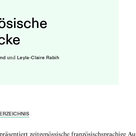
ösische
cke
and
und
Leyla-Claire Rabih
ERZEICHNIS
äsentiert zeitgenössische französischsprachige Au