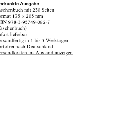
edruckte Ausgabe
aschenbuch
mit 230 Seiten
ormat
135
×
205
mm
SBN
978-3-95749-082-7
Taschenbuch
)
sofort lieferbar
versandfertig in 1 bis 3 Werktagen
portofrei nach Deutschland
Versandkosten ins Ausland anzeigen