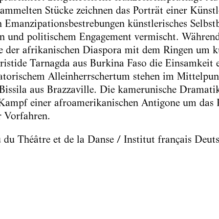
sammelten Stücke zeichnen das Porträt einer Künstl
 Emanzipationsbestrebungen künstlerisches Selbstb
tion und politischem Engagement vermischt. Währe
 der afrikanischen Diaspora mit dem Ringen um kün
 Aristide Tarnagda aus Burkina Faso die Einsamkeit
tatorischem Alleinherrschertum stehen im Mittelpu
 Bissila aus Brazzaville. Die kamerunische Dramat
Kampf einer afroamerikanischen Antigone um das Re
r Vorfahren.
u du Théâtre et de la Danse / Institut français Deut