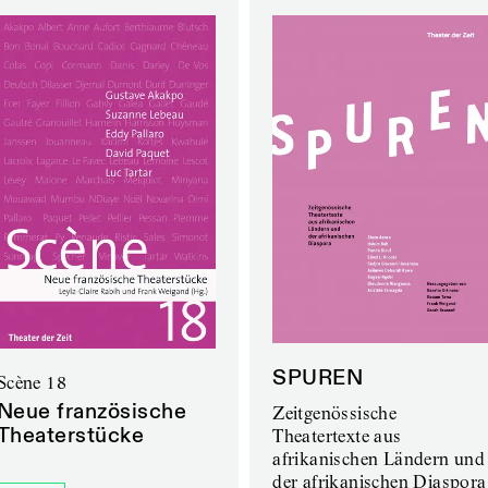
SPUREN
Scène 18
Neue französische
Zeitgenössische
Theaterstücke
Theatertexte aus
afrikanischen Ländern und
der afrikanischen Diaspora