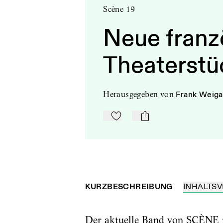
Scène 19
Neue franz
Theaterstü
herausgegeben
von
Frank Weig
Zu Mein-TdZ hinzufügen
mail
KURZBESCHREIBUNG
INHALTSV
Der aktuelle Band von SCÈNE pr